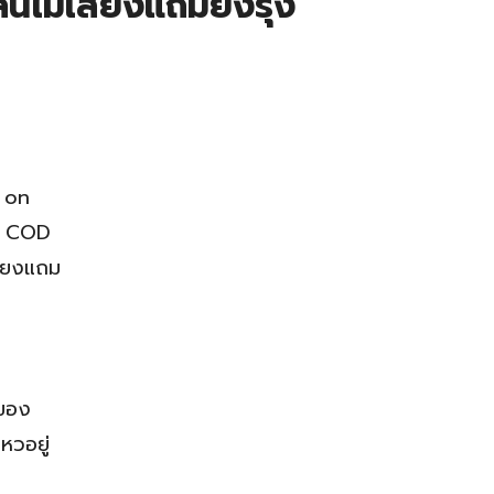
์ไม่เสี่ยงแถมยังรุ่ง
h on
าน COD
ี่ยงแถม
งของ
หวอยู่