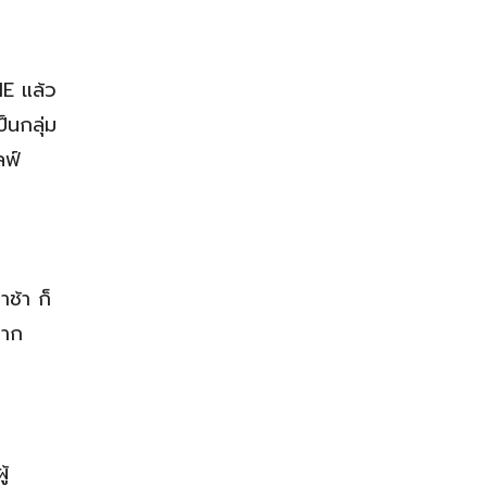
ME แล้ว
็นกลุ่ม
ลฟ์
าช้า ก็
หาก
ู้