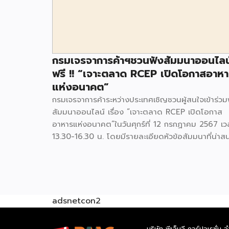
กรมเจรจาการค้าฯชวนฟังสัมมนาออนไลน
ฟรี !! “เจาะตลาด RCEP เปิดโอกาสอาห
แห่งอนาคต”
กรมเจรจาการค้าระหว่างประเทศเชิญชวนผู้สนใจเข้าร่วม
สัมมนาออนไลน์ เรื่อง “เจาะตลาด RCEP เปิดโอกาส
อาหารแห่งอนาคต”ในวันศุกร์ที่ 12 กรกฏาคม 2567 เว
13.30-16.30 น. โดยมีรายละเอียดหัวข้อสัมมนาที่น่าส
ดังนี้ 13.30 – 13.40 น. พิธีเปิด โดย.. นางสาวโชต
มา เอี่ยมสวัสดิกุล อธิบดีกรมเจรจาการค้าระหว่าง
ประเทศ13.40 – 16.30 น. การอภิปรายนำเสนอองค์ค
รู้ แลกเปลี่ยนประสบการณ์และมุมมองทิศทางอาหารแห
อนาคต ของไทยในตลาดประเทศสมาชิก RCEP ภายใต
adsnetcon2
หัวข้อ “เจาะตลาด RCEP เปิดโอกาสอาหารแห่ง อนาค
โดย (1) คุณวิศิษฐ์ ลิ้มลือชา นายกสมาคมการค้าอาหา
บริษัท พีเอ็มจี คอร์ปอเรชั่น จ