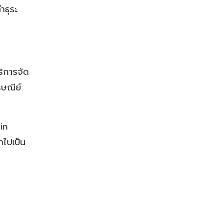
ำธุระ
ริการจัด
รษณีย์
ain
ำไปเป็น