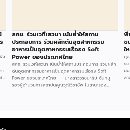
์
สคช. ร่วมเวทีเสวนา เน้นย้ำให้สถาน
พี
าร
ประกอบการ ร่วมผลักดันอุตสาหกรรม
ขน
อาหารเป็นอุตสาหกรรมเรือธง Soft
ให
Power ของประเทศไทย
ฟัง
คุณ
รด
สคช. ร่วมเวทีเสวนา เน้นย้ำให้สถานประกอบการ ร่วมผลัก
ลา
น้
ดันอุตสาหกรรมอาหารเป็นอุตสาหกรรมเรือธง Soft
นใจ
ลา
Power ของประเทศไทย นางสาววรชนาธิป จันทนู
ิ
ทา
รองผู้อำนวยการสถาบันคุณวุฒิวิชาชีพ ในฐานะรอง
จา
ประธานอนุกรรมการขับเคลื่อนอุตสาหกรรมด้านอาหาร
วาม
หล
คณะกรรมการซอฟต์พาวเวอร์แห่งชาติ เข้าร่วมเสวนาใน
่ง
คุณ
หัวข้อ Entrepreneur Opportunity ปั้นแบรนด์ไทยใน
้
จำ
ตลาดโลก โอกาสของผู้ประกอบการ สะท้อนศักยภาพการ
ต”
ไปป
แข่งขัน ร่วมกับนางปรียากร ศังขวณิช ผู้อำนวยการสำนัก
ร
เพ
นักส่งเสริมการค้าสินค้าเกษตรและอุตสาหกรรม และนาย
ำกัด