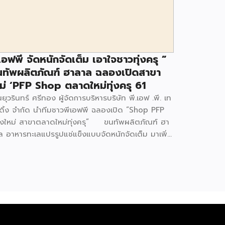
เอฟพี จัดหนักจัดเต็ม เอาใจชาวทุ่งครุ ”
ทัพผลิตภัณฑ์ ฮาลาล ฉลองเปิดสาขา
ม่ ‘PFP Shop ตลาดใหม่ทุ่งครุ 61
ยุวรินทร์ ศรีทอง ผู้จัดการบริหารบริษัท พี.เอฟ .พี. เท
ดิ้ง จำกัด นำทีมชาวพีเอฟพี ฉลองเปิด “Shop PFP
องใหม่ สาขาตลาดใหม่ทุ่งครุ” ขนทัพผลิตภัณฑ์ ฮา
ล อาหารทะเลแปรรูปแช่แข็งแบบจัดหนักจัดเต็ม มาเพิ่ม
งเลือกความอร่อยง่ายๆ แต่ได้คุณค่าทางโภชนาการสูง
กเนื้อปลาทะเล รองรับความต้องการของกลุ่มผู้บริโภคที่
ากหลายย่านทุ่งครุ ภายใต้สโลแกน “พีเอฟพี มอบ
ค่าที่มากกว่าความอร่อย” พร้อมเปิดให้บริการจัด
หน่ายผลิตภัณฑ์อาหารทะเลแปรรูปแช่แข็ง สำหรับซื้อนำ
รุงรับประทานเอง หรือทำเป็นเมนู ชาบู ต้ม ปิ้ง ย่าง
ื่อจัดจำหน่ายในร้านอาหารแบบครบวงจร แบบราคาปลีก