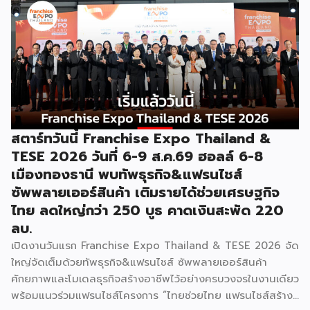
การค้า กระทรวงพาณิชย์ เปิดเผยภายหลังเป็นประธานเปิดงาน
“งานแฟรนไชส์ เอ็กซ์โป ไทยแลนด์ บาย สมาร์ท เอสเอ็มอี เอ็กซ์
โป (Franchise Expo Thailand by Smart SME Expo)” ซึ่ง
เป็นงานแสดงธุรกิจแฟรนไชส์ชั้นนำที่จัดขึ้นโดย บริษัท พีเอ็มจี
คอร์ปอเรชัน จำกัด เพื่อยกระดับศักยภาพของผู้ประกอบการและ
เจ้าของธุรกิจที่ต้องการขยายกิจการผ่านระบบแฟรนไชส์ […]
สตาร์ทวันนี้ Franchise Expo Thailand &
TESE 2026 วันที่ 6-9 ส.ค.69 ฮอลล์ 6-8
เมืองทองธานี พบทัพธุรกิจ&แฟรนไชส์
ซัพพลายเออร์สินค้า เติมรายได้ช่วยเศรษฐกิจ
ไทย ลดใหญ่กว่า 250 บูธ คาดเงินสะพัด 220
ลบ.
เปิดงานวันแรก Franchise Expo Thailand & TESE 2026 จัด
ใหญ่จัดเต็มด้วยทัพธุรกิจ&แฟรนไชส์ ซัพพลายเออร์สินค้า
ศักยภาพและโมเดลธุรกิจสร้างอาชีพไว้อย่างครบวงจรในงานเดียว
พร้อมแนวร่วมแฟรนไชส์โครงการ “ไทยช่วยไทย แฟรนไชส์สร้าง