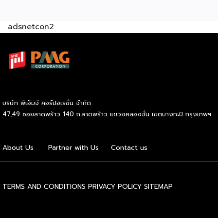
อย่างมั่นใจ
Green & ESG ปรับธุรกิจให้พร้อมรับกติกาการ
ค้าใหม่ สร้างความได้เปรียบในการแข่งขัน Cross Border E-
adsnetcon2
Commerce เปิดตลาดจีน ติดอาวุธ SMEs ไทย สู่ผู้บริโภค
ออนไลน์ ครบทั้งความรู้ เทรนด์ และโอกาสใหม่สำหรับเจ้าของ
ธุรกิจ ผู้ประกอบการ และผู้ที่กำลังวางแผนขยายตลาด
7
สิงหาคม 2569 | 10.00 – 12.15 น.
Franchise Expo
Thailand 2026 by SMART SME EXPO
[…]
บริษัท พีเอ็มจี คอร์ปอเรชั่น จำกัด
47,49 ซอยลาดพร้าว 140 ถ.ลาดพร้าว แขวงคลองจั่น เขตบางกะปิ กรุงเทพฯ
About Us
Partner with Us
Contact us
TERMS AND CONDITIONS
PRIVACY POLICY
SITEMAP