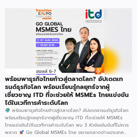
อาชีพ พลัส” ที่รัฐช่วยจ่ายค่าแฟรนไชส์ 50% มาเสริมทัพในงาน
รวมกว่า 250 บูธ บนพื้นที่ 15,000 ตารางเมตร หวังเป็นทาง
เลือกสร้างรายได้เพิ่มและพยุงเศรษฐกิจไทยให้ฟื้นตัว เสิร์ฟครบ
จบในงานด้วยสินเชื่อ และทำเลทองทั่วประเทศ พร้อมเสวนาให้
ความรู้โดยผู้ทรงคุณวุฒิคับคั่ง และกิจกรรมเจรจาจับคู่ธุรกิจทั้งใน
และต่างประเทศ งานจัดต่อเนื่องระหว่างวันที่ 6-9 สิงหาคมนี้ ที่
ฮอลล์ 6-8 อิมแพ็คเมืองทองธานี คาดเม็ดเงินสะพัดในงานราว
220 ล้านบาท นายพูนพงษ์ นัยนาภากรณ์ อธิบดีกรมพัฒนา
ธุรกิจการค้า กระทรวงพาณิชย์ กล่าวว่า งาน ” Franchise Expo
Thailand & Thailand E-Commerce Selection Expo
(TESE 2026) เป็นเวทีแสดงธุรกิจแฟรนไชส์และโซลูชั่นส์แบบครบ
พร้อมพาธุรกิจไทยก้าวสู่ตลาดโลก? อัปเดตเท
วงจร […]
รนด์ธุรกิจโลก พร้อมเรียนรู้กลยุทธ์จากผู้
เชี่ยวชาญ ITD ที่จะช่วยให้ MSMEs ไทยแข่งขัน
ได้ในเวทีการค้าระดับโลก
พร้อมพาธุรกิจไทยก้าวสู่ตลาดโลก? อัปเดตเทรนด์ธุรกิจโลก
พร้อมเรียนรู้กลยุทธ์จากผู้เชี่ยวชาญ ITD ที่จะช่วยให้ MSMEs
ไทยแข่งขันได้ในเวทีการค้าระดับโลก พบ 3 หัวข้อเข้มข้นที่ไม่ควร
พลาด
Go Global MSMEs ไทย ขยายตลาดต่างประเทศ