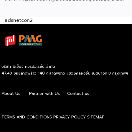
ปริมณฑล […]
ตัวเอง ปัจจุบัน SOOD’s ครอบคลุมมากกว่า 20 สาขาทั่ว
กรุงเทพฯ และปริมณฑล และล่าสุดเปิดรับแฟรนไชส์อย่างเป็น
adsnetcon2
ทางการ เริ่มต้นเพียง 59,000 บาท ก็สามารถเปิดขายได้ทันที
โดยไม่จำเป็นต้องมีประสบการณ์มาก่อน รู้จัก SOOD’s หมี่ไก่ฉีก
ก่อนตัดสินใจ จุดขายหลักของ SOOD’s คือความอร่อยแบบต้น
ตำรับ มาตรฐานเดียวกับร้านดังจากบรรทัดทอง แต่นำมาปรับให้
เข้าถึงได้ง่ายขึ้นในราคาที่จับต้องได้ โดยไม่ลดทอนคุณภาพ
วัตถุดิบคัดสรรสดใหม่ทุกขั้นตอน และควบคุมมาตรฐานให้ทุก
กล่องมีรสชาติสม่ำเสมอไม่ว่าจะสั่งจากสาขาไหน เมนูของแบรนด์
บริษัท พีเอ็มจี คอร์ปอเรชั่น จำกัด
เน้นความเรียบง่ายแต่จัดเต็มด้านรสชาติ ได้แก่ หมี่ไก่ฉีก ไซส์ S
47,49 ซอยลาดพร้าว 140 ถ.ลาดพร้าว แขวงคลองจั่น เขตบางกะปิ กรุงเทพฯ
ราคา 69 บาท และไซส์ M ราคา 85 บาท หมี่ไก่แซ่บไซส์ M ราคา
89 บาท และหมี่หมูย่างไซส์ M ราคา 120 บาท จุดเด่นอยู่ที่เส้นหมี่
นุ่มกำลังดี เนื้อไก่ฉีกแน่น หมูย่างหอมฉ่ำ […]
About Us
Partner with Us
Contact us
TERMS AND CONDITIONS
PRIVACY POLICY
SITEMAP