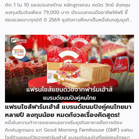
ติด 1 ใน 10 ของประเทศไทย หลักสูตรครบ คณิต วิทย์ อังกฤษ
ลงทุนเริ่มต้นเพียง 79,000 บาท มีระบบเทรนมืออาชีพให้ฟรี ชี้
ช่องรวยเจาะทุกมิติ ปี 2569 ธุรกิจการศึกษาเป็นหนึ่งในกลุ่มธุรกิจ
ที่มีความต้องการต่อเนื่องไม่ว่าเศรษฐกิจจะเป็นอย่างไร เพราะผู้
ปกครองไทยให้ความสำคัญกับการเรียนของลูกหลานเสมอ และ
Bright Up Kids คือแบรนด์แฟรนไชส์การศึกษาที่เข้ามาตอบ
โจทย์นี้ ด้วยหลักสูตรที่ได้รับการยอมรับว่าติด 1 ใน 10 กวดวิชาที่
ดีที่สุดในประเทศไทย จุดเด่นสำคัญคืองบลงทุนเริ่มต้นเพียง
79,000 บาท พร้อมระบบเทรนแบบมืออาชีพให้ฟรี ทำให้ผู้ที่ไม่มี
ประสบการณ์ด้านการสอนมาก่อนก็สามารถเป็นเจ้าของธุรกิจกวด
วิชาได้ รู้จัก Bright Up Kids ก่อนตัดสินใจ Bright Up Kids
เป็นแฟรนไชส์การศึกษาที่มีหลักสูตรครบ จบที่เดียว ครอบคลุม
วิชาหลักอย่างคณิตศาสตร์ วิทยาศาสตร์ และภาษาอังกฤษ ซึ่งเป็น
วิชาที่ผู้ปกครองส่วนใหญ่ให้ความสำคัญที่สุดในการติวเสริมให้ลูก
แฟรนไชส์ฟาร์มเฮ้าส์ แบรนด์ขนมปังคู่คนไทยมา
จุดแข็งที่ทำให้แบรนด์ได้รับความเชื่อถือคือการติดอันดับ 1 ใน 10
หลายปี ลงทุนน้อย หมดกังวลเรื่องคิดสูตร!
[…]
หนึ่งในความท้าทายของคนอยากเริ่มธุรกิจอาหารคือการต้อง
คิดค้นสูตรเอง แต่ Good Morning Farmhouse (GMF) แฟรน
ไชส์ร้านแซนด์วิชจากฟาร์มเฮ้าส์ แบรนด์ขนมปังที่อยู่คู่คนไทยมา