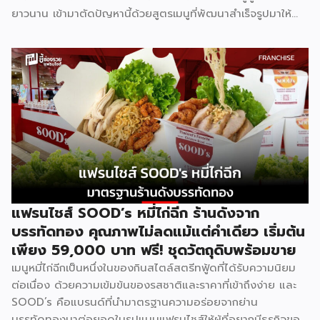
ยาวนาน เข้ามาตัดปัญหานี้ด้วยสูตรเมนูที่พัฒนาสำเร็จรูปมาให้
แล้ว พร้อมความน่าเชื่อถือของแบรนด์ที่คนไทยรู้จักดี จุดเด่นของ
GMF คือการลงทุนที่ไม่สูง ไม่ต้องกังวลเรื่องการคิดสูตรอาหาร
เพราะทุกอย่างมีมาตรฐานจากฟาร์มเฮ้าส์รองรับอยู่แล้ว เหมาะกับ
ผู้ที่อยากมีธุรกิจของตัวเองแต่ไม่มีพื้นฐานด้านการทำอาหาร รู้จัก
Good Morning Farmhouse ก่อนตัดสินใจ Good Morning
Farmhouse เป็นโครงการแฟรนไชส์ภายใต้บริษัทฟาร์มเฮ้าส์ ที่
เปิดโอกาสให้ผู้สนใจมีธุรกิจเป็นของตัวเอง ประกอบการได้ในเวลา
สั้นๆ โดยผู้ร่วมค้าจะได้รับสิทธิ์พิเศษในการซื้อส่วนผสมแซนด์วิช
สูตรเฉพาะจากฟาร์มเฮ้าส์โดยตรง พร้อมการสนับสนุนด้าน
อุปกรณ์ วัตถุดิบ และการอบรมทักษะการทำแซนด์วิชอย่างถูกวิธี
ตามหลักสุขาภิบาลและอนามัย เมนูของแบรนด์มีให้เลือกถึง 8 ไส้
แฟรนไชส์ SOOD’s หมี่ไก่ฉีก ร้านดังจาก
ได้แก่ แซนด์วิชโฮลวีตไส้แฮมหมูหยอง ไส้แฮม ไส้ปูอัด ไส้ไข่ดาว
บรรทัดทอง คุณภาพไม่ลดแม้แต่คำเดียว เริ่มต้น
หมูหยองพริกเผา ไส้เทสตี้แฮม ไส้ทูน่าหมูหยอง ไส้ทูน่า และไส้
เพียง 59,000 บาท ฟรี! ชุดวัตถุดิบพร้อมขาย
หมูหยองพริกเผา ครอบคลุมทั้งรสชาติคลาสสิกและรสชาติที่คน
เมนูหมี่ไก่ฉีกเป็นหนึ่งในของกินสไตล์สตรีทฟู้ดที่ได้รับความนิยม
ไทยคุ้นเคย ปรัชญาสำคัญที่ผู้ร่วมค้าต้องยึดถือคือ “แซนด์วิชมี
ต่อเนื่อง ด้วยความเข้มข้นของรสชาติและราคาที่เข้าถึงง่าย และ
คุณภาพ ใหม่ สด สะอาด อร่อย” ภายใต้มาตรฐานของฟาร์มเฮ้าส์
SOOD’s คือแบรนด์ที่นำมาตรฐานความอร่อยจากย่าน
ปัจจุบัน GMF ได้รับความนิยมกระจายอยู่ทั่วกรุงเทพฯ และ
บรรทัดทองมาต่อยอดในรูปแบบแฟรนไชส์ให้ผู้ที่อยากมีธุรกิจของ