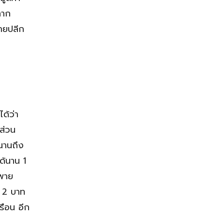
ลาก
ขายปลีก
ด้ว่า
ีส่วน
นานถึง
ด้นาน 1
าพาย
- 2 บาท
รือน อีก