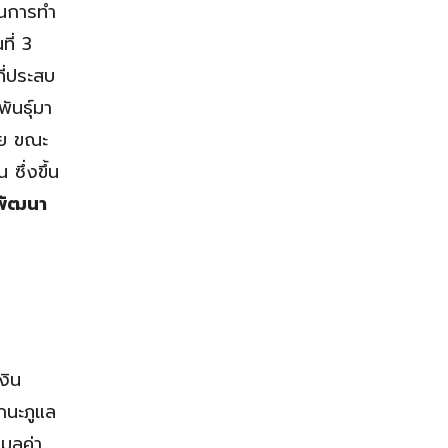
กในการทำ
ี่ 3
ี่ประสบ
ันธุ์มา
อย ขณะ
ซึ่งขึ้น
าพัฒนา
งิน
กนะภูแล
มูลค่า