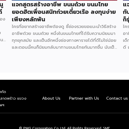
นู
แจกสูตรสร้างอาชีพ ขนมถ้วย ขนมไทย
แจ
ี
ยอดฮิตเพื่อนสนิทก๋วยเตี๋ยวเรือ ลงทุนง่าย
กั
เพียงหลักพัน
ก็ร
้อง
ใครที่อยากสร้างอาชีพต้องดู ชี้ช่องรวยขอแนะนำวิธีสร้าง
ใคร
ม
อาชีพด้วย ขนมถ้วย หนึ่งในขนมไทยที่ได้รับความนิยมมา
อา
าน
ทุกยุคสมัย และเป็นอีกหนึ่งช่องทางหารายได้ที่ดีไม่ใช่น้อย
เด็
ของ
และตอนนี้คนก็นิยมกลับมาทานขนมไทยกันมากขึ้น นับเป็น
ดี 
วิช
โอกาสดีที่ควรคว้าไว้ มาดูกันว่าสร้างอาชีพเปิดร้าน ขนม
อาห
ย
ถ้วย จะต้องทำอย่างไร ลงทุนเท่าไร ใช้อุปกรณ์อะไรบ้าง
น้
ด
(มีแจกสูตร) วัตถุดิบหลัก แป้งข้าวเจ้า 2 กก. 64 บาท
ลงท
ง
แป้งมัน 1 กก. 40 บาท แป้งท้าวยายม่อม 480 ก. 28
หม
ถุง
บาท กะทิ 2 กก. 135 บาท หัวกะทิ 1,000 มล. 82 บาท
มะ
น้ำตาลปี๊บ 1 กก. 45 บาท ใบเตย 5 กำ 100 บาท สีผสม
บา
ำกัด
อาหารสีเขียว 19 บาท เกลือ 7 บาท […]
ป่
About Us
Partner with Us
Contact us
.ลาดพร้าว แขวง
ทพฯ
© PMG Corporation Co.,Ltd. All Rights Reserved. SME