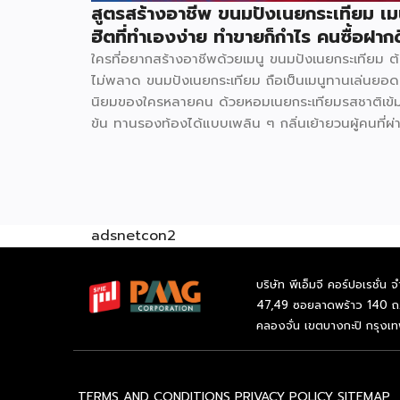
สูตรสร้างอาชีพ ขนมปังเนยกระเทียม เม
ฮิตที่ทำเองง่าย ทำขายก็กำไร คนซื้อฝากด
ใครที่อยากสร้างอาชีพด้วยเมนู ขนมปังเนยกระเทียม ต
ไม่พลาด ขนมปังเนยกระเทียม ถือเป็นเมนูทานเล่นยอด
นิยมของใครหลายคน ด้วยหอมเนยกระเทียมรสชาติเข้
ข้น ทานรองท้องได้แบบเพลิน ๆ กลิ่นเย้ายวนผู้คนที่ผ่
ไปผ่านมา และในช่วงใกล้สิ้นปีแบบนี้สามารถซื้อไปเป็น
ฝากผู้หลักผู้ใหญ่ได้อีกด้วย วัตถุดิบหลัก ขนมปังแซนด์
480 ก. 40 บาท น้ำตาลทราย 3 กก. 69 บาท พริกไท
ป่น 60 ก. 75 บาท กระเทียมจีน 1 กก. 75 บาท เนยส
เค็ม 500 ก. 105 บาท อุปกรณ์ที่จำเป็น มีดหั่นขนมปั
adsnetcon2
150 บาท ถาดอบเล็ก 60 บาท เตาอบเล็ก 1,200 บาท 
หูหิ้ว 1.5 กก. 125 บาท ถุงคุกกี้ 500 ก. […]
บริษัท พีเอ็มจี คอร์ปอเรชั่น จ
47,49 ซอยลาดพร้าว 140 ถ
คลองจั่น เขตบางกะปิ กรุงเ
TERMS AND CONDITIONS
PRIVACY POLICY
SITEMAP