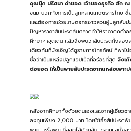
คุณนุ๊ก ปริศนา คำขอด เจ้าของธุรกิจ ฮัก ณ
ขนม บวกกับการเป็นลูกหลานเกษตรกรไทย ซึ่งต
และต้องการช่วยเกษตรกรชาวสวนผู้ปลูกสับปะร
ปัญหาราคาสับปะรดล้นตลาดทำให้ราคาตกต่ำอย่
ศึกษาหาจุดเด่น แล้วจึงพบว่าสับปะรดทั้งสองสา
เดียวกันก็บังเอิญได้ดูรายการโทรทัศน์ ที่พาไ
ชื่อว่าเป็นแหล่งปลูกแอปเปิ้ลที่อร่อยที่สุด
จึงเ
ต่อยอด ให้เป็นพายสับปะรดจากแหล่งเพาะปลูก
หลังจากศึกษาทั้งด้วยตนเองและจากผู้เชี่ยวชาญ
ลงทุนเพียง 2,000 บาท โดยใช้ซื้อสัปปะรดพันธ
พาย” หรือพายที่สอดไส้ด้วยสับปะรดภูแลทั้งลูก