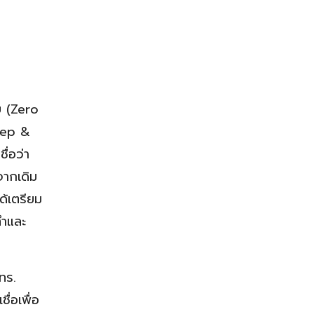
ย (Zero
tep &
่อว่า
จากเดิม
ด้เตรียม
ทำและ
ทร.
ื่อเพื่อ