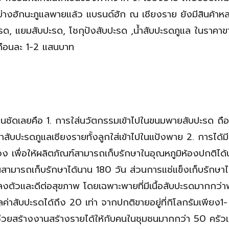
นอย่างฮักนะภูแลพายแล้ว แบรนด์ฮัก ณ เชียงราย ยังมีสินค้าห
ปะรด, แยมสับปะรด, โชกุปังสับปะรด ,น้ำสับปะรดภูแล ในราคา
้เดือนละ 1-2 แสนบาท
่นชัดเลยคือ 1. การใส่นวัตกรรมเข้าไปในขนมพายสับปะรด ถือไ
อาสับปะรดภูแลเชียงรายทั้งลูกใส่เข้าไปในแป้งพาย 2. การได้ม
ง เพื่อให้ผลิตภัณฑ์สามารถเก็บรักษาในอุณหภูมิห้องปกติได้
ย็นสามารถเก็บรักษาได้นาน 180 วัน ส่วนการแช่แข็งเก็บรักษาไ
ลงตัวและดีต่อสุขภาพ โดยเฉพาะพายที่มีเนื้อสับปะรดมากกว่
ค่าสับปะรดได้ถึง 20 เท่า จากปกติขายอยู่ที่กิโลกรัมเพียง1
วนช่วยสร้างงานสร้างรายได้ให้กับคนในชุมชนมากกว่า 50 ครัวเ