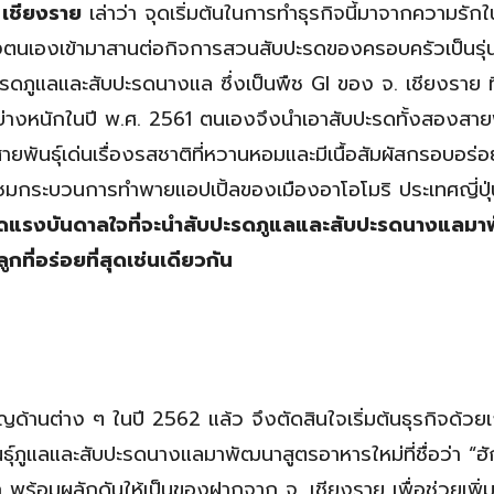
 เชียงราย
เล่าว่า จุดเริ่มต้นในการทำธุรกิจนี้มาจากความรั
นเองเข้ามาสานต่อกิจการสวนสับปะรดของครอบครัวเป็นรุ่นท
ดภูแลและสับปะรดนางแล ซึ่งเป็นพืช GI ของ จ. เชียงราย ท
างหนักในปี พ.ศ. 2561 ตนเองจึงนำเอาสับปะรดทั้งสองสายพ
ยพันธุ์เด่นเรื่องรสชาติที่หวานหอมและมีเนื้อสัมผัสกรอบอร่
ปชมกระบวนการทำพายแอปเปิ้ลของเมืองอาโอโมริ ประเทศญี่ปุ่น 
กิดแรงบันดาลใจที่จะนำสับปะรดภูแลและสับปะรดนางแลม
ที่อร่อยที่สุดเช่นเดียวกัน
ด้านต่าง ๆ ในปี 2562 แล้ว จึงตัดสินใจเริ่มต้นธุรกิจด้วยเ
ุ์ภูแลและสับปะรดนางแลมาพัฒนาสูตรอาหารใหม่ที่ชื่อว่า “ฮั
 พร้อมผลักดันให้เป็นของฝากจาก จ. เชียงราย เพื่อช่วยเพิ่ม