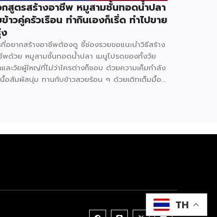
กสูตรสร้างอาชีพ หมูสามชั้นทอดน้ำปลา
บข้าวคู่ครัวเรือน ทำกินเองก็เริ่ด ทำไปขาย
ุ่ง
ที่อยากสร้างอาชีพต้องดู ชี้ช่องรวยขอแนะนำวิธีสร้าง
ชีพด้วย หมูสามชั้นทอดน้ำปลา เมนูโปรดของทั้งวัย
กและวัยผู้ใหญ่ที่ไม่ว่าใครต่างก็ชอบ ด้วยความเค็มกำลัง
เนื้อสัมผัสนุ่ม ทานกับข้าวสวยร้อน ๆ ด้วยเติทเต็มมื้อ
ารได้ดีมากและเป็นอีกหนึ่งช่องทางหารายได้ที่ดีไม่ใช่
อย มาดูกันว่าเปิดร้าน ขนมถ้วย จะต้องทำอย่างไร
ุนเท่าไร ใช้อุปกรณ์อะไรบ้าง (มีแจกสูตร) วัตถุดิบหลัก
ูสามชั้น 2 กก. 340 บาท น้ำปลา 1.5 ลิตร 57 บาท น้ำ
ขามเปียก 300 ก. 45 บาท น้ำตาลทราย 3 กก. 69
ท มะนาว 10 ลูก 26 บาท ข้าวคั่ว 70 ก. 45 บาท พริก
น 100 ก. 22 บาท หอมแดง 500 ก. 45 […]
TH