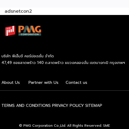
รวมกว่า 250 บูธ บนพื้นที่ 15,000 ตารางเมตร หวังเป็นทาง
adsnetcon2
เลือกสร้างรายได้เพิ่มและพยุงเศรษฐกิจไทยให้ฟื้นตัว เสิร์ฟครบ
จบในงานด้วยสินเชื่อ และทำเลทองทั่วประเทศ พร้อมเสวนาให้
ความรู้โดยผู้ทรงคุณวุฒิคับคั่ง และกิจกรรมเจรจาจับคู่ธุรกิจทั้งใน
และต่างประเทศ งานจัดต่อเนื่องระหว่างวันที่ 6-9 สิงหาคมนี้ ที่
ฮอลล์ 6-8 อิมแพ็คเมืองทองธานี คาดเม็ดเงินสะพัดในงานราว
220 ล้านบาท นายพูนพงษ์ นัยนาภากรณ์ อธิบดีกรมพัฒนา
ธุรกิจการค้า กระทรวงพาณิชย์ กล่าวว่า งาน ” Franchise Expo
บริษัท พีเอ็มจี คอร์ปอเรชั่น จำกัด
Thailand & Thailand E-Commerce Selection Expo
47,49 ซอยลาดพร้าว 140 ถ.ลาดพร้าว แขวงคลองจั่น เขตบางกะปิ กรุงเทพฯ
(TESE 2026) เป็นเวทีแสดงธุรกิจแฟรนไชส์และโซลูชั่นส์แบบครบ
วงจร […]
About Us
Partner with Us
Contact us
TERMS AND CONDITIONS
PRIVACY POLICY
SITEMAP
© PMG Corporation Co.,Ltd. All Rights Reserved. SME