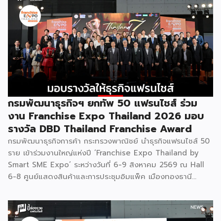
เตรียมความพร้อมสำหรับการขยายตลาดสู่ต่างประเทศ โดยการ
จัดงานครั้งนี้คาดว่าจะสร้างมูลค่าทางเศรษฐกิจราว 220 ล้านบาท
แฟรนไชส์ไม่ใช่เพียงโมเดลธุรกิจ แต่คือ โอกาสในการต่อยอด
แบรนด์ไทยให้ก้าวสู่ตลาดใหม่ EXIM BANK จึงผนึกกำลัง
พันธมิตร สนับสนุนผู้ประกอบการไทยให้พร้อม ขยายธุรกิจ สร้าง
แบรนด์ และเปิดตลาดต่างประเทศ EXIM BANK พร้อมร่วมเดิน
ทางสู่การเปิดตลาดใหม่ เพื่อพา “แฟรนไชส์ไทย” เติบโตไกลใน
ตลาดโลก ด้วยบทบาท Export Co-pilot ที่พร้อมเคียงข้าง
ธุรกิจไทยในทุกเส้นทาง FacebookFacebookXXLINELine
กรมพัฒนาธุรกิจฯ ยกทัพ 50 แฟรนไชส์ ร่วม
งาน Franchise Expo Thailand 2026 มอบ
รางวัล DBD Thailand Franchise Award
กรมพัฒนาธุรกิจการค้า กระทรวงพาณิชย์ นำธุรกิจแฟรนไชส์ 50
ราย เข้าร่วมงานใหญ่แห่งปี ‘Franchise Expo Thailand by
Smart SME Expo’ ระหว่างวันที่ 6-9 สิงหาคม 2569 ณ Hall
6-8 ศูนย์แสดงสินค้าและการประชุมอิมแพ็ค เมืองทองธานี
พร้อมจัดพิธีมอบรางวัล DBD Thailand Franchise Award
2026 ให้แก่ผู้ประกอบธุรกิจแฟรนไชส์ที่อยู่ในการส่งเสริมสนับสนุน
ของกรมฯ นายพูนพงษ์ นัยนาภากรณ์ อธิบดีกรมพัฒนาธุรกิจ