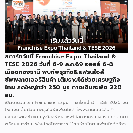
การค้า กระทรวงพาณิชย์ เปิดเผยภายหลังเป็นประธานเปิดงาน
“งานแฟรนไชส์ เอ็กซ์โป ไทยแลนด์ บาย สมาร์ท เอสเอ็มอี เอ็กซ์
โป (Franchise Expo Thailand by Smart SME Expo)” ซึ่ง
เป็นงานแสดงธุรกิจแฟรนไชส์ชั้นนำที่จัดขึ้นโดย บริษัท พีเอ็มจี
คอร์ปอเรชัน จำกัด เพื่อยกระดับศักยภาพของผู้ประกอบการและ
เจ้าของธุรกิจที่ต้องการขยายกิจการผ่านระบบแฟรนไชส์ […]
สตาร์ทวันนี้ Franchise Expo Thailand &
TESE 2026 วันที่ 6-9 ส.ค.69 ฮอลล์ 6-8
เมืองทองธานี พบทัพธุรกิจ&แฟรนไชส์
ซัพพลายเออร์สินค้า เติมรายได้ช่วยเศรษฐกิจ
ไทย ลดใหญ่กว่า 250 บูธ คาดเงินสะพัด 220
ลบ.
เปิดงานวันแรก Franchise Expo Thailand & TESE 2026 จัด
ใหญ่จัดเต็มด้วยทัพธุรกิจ&แฟรนไชส์ ซัพพลายเออร์สินค้า
ศักยภาพและโมเดลธุรกิจสร้างอาชีพไว้อย่างครบวงจรในงานเดียว
พร้อมแนวร่วมแฟรนไชส์โครงการ “ไทยช่วยไทย แฟรนไชส์สร้าง
อาชีพ พลัส” ที่รัฐช่วยจ่ายค่าแฟรนไชส์ 50% มาเสริมทัพในงาน