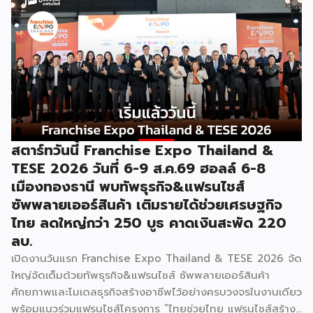
ของกรมฯ นายพูนพงษ์ นัยนาภากรณ์ อธิบดีกรมพัฒนาธุรกิจ
การค้า กระทรวงพาณิชย์ เปิดเผยภายหลังเป็นประธานเปิดงาน
“งานแฟรนไชส์ เอ็กซ์โป ไทยแลนด์ บาย สมาร์ท เอสเอ็มอี เอ็กซ์
โป (Franchise Expo Thailand by Smart SME Expo)” ซึ่ง
เป็นงานแสดงธุรกิจแฟรนไชส์ชั้นนำที่จัดขึ้นโดย บริษัท พีเอ็มจี
คอร์ปอเรชัน จำกัด เพื่อยกระดับศักยภาพของผู้ประกอบการและ
เจ้าของธุรกิจที่ต้องการขยายกิจการผ่านระบบแฟรนไชส์ […]
สตาร์ทวันนี้ Franchise Expo Thailand &
TESE 2026 วันที่ 6-9 ส.ค.69 ฮอลล์ 6-8
เมืองทองธานี พบทัพธุรกิจ&แฟรนไชส์
ซัพพลายเออร์สินค้า เติมรายได้ช่วยเศรษฐกิจ
ไทย ลดใหญ่กว่า 250 บูธ คาดเงินสะพัด 220
ลบ.
เปิดงานวันแรก Franchise Expo Thailand & TESE 2026 จัด
ใหญ่จัดเต็มด้วยทัพธุรกิจ&แฟรนไชส์ ซัพพลายเออร์สินค้า
ศักยภาพและโมเดลธุรกิจสร้างอาชีพไว้อย่างครบวงจรในงานเดียว
พร้อมแนวร่วมแฟรนไชส์โครงการ “ไทยช่วยไทย แฟรนไชส์สร้าง