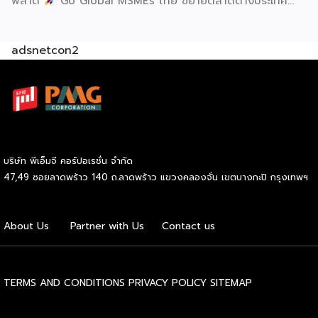
พลาด
Go Global MSMEs ไทย ขยายตลาดต่างประเทศ
อย่างมั่นใจ
Green & ESG ปรับธุรกิจให้พร้อมรับกติกาการ
ค้าใหม่ สร้างความได้เปรียบในการแข่งขัน Cross Border E-
adsnetcon2
Commerce เปิดตลาดจีน ติดอาวุธ SMEs ไทย สู่ผู้บริโภค
ออนไลน์ ครบทั้งความรู้ เทรนด์ และโอกาสใหม่สำหรับเจ้าของ
ธุรกิจ ผู้ประกอบการ และผู้ที่กำลังวางแผนขยายตลาด
7
สิงหาคม 2569 | 10.00 – 12.15 น.
Franchise Expo
Thailand 2026 by SMART SME EXPO
[…]
บริษัท พีเอ็มจี คอร์ปอเรชั่น จำกัด
47,49 ซอยลาดพร้าว 140 ถ.ลาดพร้าว แขวงคลองจั่น เขตบางกะปิ กรุงเทพฯ
About Us
Partner with Us
Contact us
TERMS AND CONDITIONS
PRIVACY POLICY
SITEMAP