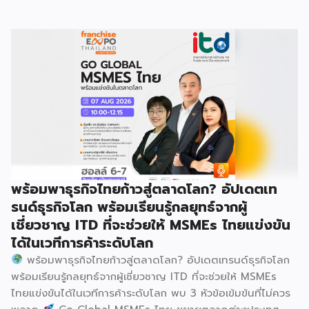
อาชีพ พลัส” ที่รัฐช่วยจ่ายค่าแฟรนไชส์ 50% มาเสริมทัพในงาน
รวมกว่า 250 บูธ บนพื้นที่ 15,000 ตารางเมตร หวังเป็นทาง
เลือกสร้างรายได้เพิ่มและพยุงเศรษฐกิจไทยให้ฟื้นตัว เสิร์ฟครบ
จบในงานด้วยสินเชื่อ และทำเลทองทั่วประเทศ พร้อมเสวนาให้
ความรู้โดยผู้ทรงคุณวุฒิคับคั่ง และกิจกรรมเจรจาจับคู่ธุรกิจทั้งใน
และต่างประเทศ งานจัดต่อเนื่องระหว่างวันที่ 6-9 สิงหาคมนี้ ที่
ฮอลล์ 6-8 อิมแพ็คเมืองทองธานี คาดเม็ดเงินสะพัดในงานราว
220 ล้านบาท นายพูนพงษ์ นัยนาภากรณ์ อธิบดีกรมพัฒนา
ธุรกิจการค้า กระทรวงพาณิชย์ กล่าวว่า งาน ” Franchise Expo
Thailand & Thailand E-Commerce Selection Expo
(TESE 2026) เป็นเวทีแสดงธุรกิจแฟรนไชส์และโซลูชั่นส์แบบครบ
พร้อมพาธุรกิจไทยก้าวสู่ตลาดโลก? อัปเดตเท
วงจร […]
รนด์ธุรกิจโลก พร้อมเรียนรู้กลยุทธ์จากผู้
เชี่ยวชาญ ITD ที่จะช่วยให้ MSMEs ไทยแข่งขัน
ได้ในเวทีการค้าระดับโลก
พร้อมพาธุรกิจไทยก้าวสู่ตลาดโลก? อัปเดตเทรนด์ธุรกิจโลก
พร้อมเรียนรู้กลยุทธ์จากผู้เชี่ยวชาญ ITD ที่จะช่วยให้ MSMEs
ไทยแข่งขันได้ในเวทีการค้าระดับโลก พบ 3 หัวข้อเข้มข้นที่ไม่ควร