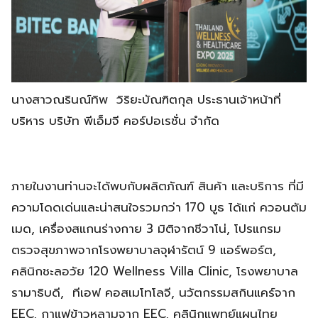
นางสาวณรินณ์ทิพ วิริยะบัณฑิตกุล ประธานเจ้าหน้าที่
บริหาร บริษัท พีเอ็มจี คอร์ปอเรชั่น จำกัด
ภายในงานท่านจะได้พบกับผลิตภัณฑ์ สินค้า และบริการ ที่มี
ความโดดเด่นและน่าสนใจรวมกว่า 170 บูธ ได้แก่ ควอนตัม
เมด, เครื่องสแกนร่างกาย 3 มิติจากชีวาโน่, โปรแกรม
ตรวจสุขภาพจากโรงพยาบาลจุฬารัตน์ 9 แอร์พอร์ต,
คลินิกชะลอวัย 120 Wellness Villa Clinic, โรงพยาบาล
รามาธิบดี, ทีเอฟ คอสเมโทโลจี, นวัตกรรมสกินแคร์จาก
EEC, กาแฟข้าวหลามจาก EEC, คลินิกแพทย์แผนไทย