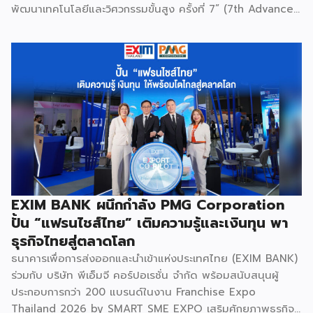
พัฒนาเทคโนโลยีและวิศวกรรมขั้นสูง ครั้งที่ 7” (7th Advanced
Engineering Workshop) ระหว่างวันที่ 5 – 6 สิงหาคม 2569
โดยมี สถาบันเทคโนโลยีนิวเคลียร์แห่งชาติ (องค์การมหาชน) หรือ
สทน. รับหน้าที่เป็นเจ้าภาพหลัก ณ สำนักงาน สทน. องครักษ์ เพื่อ
มุ่งระดมสมองวิศวกรและนักวิจัยไทยในการยกระดับเครื่องมือ
วิทยาศาสตร์ขั้นสูง และสร้างเสถียรภาพทางเทคโนโลยี
(National Resilience) ให้แก่ประเทศอย่างยั่งยืน ศ.ดร.ยศชนัน
วงศ์สวัสดิ์ รัฐมนตรีว่าการกระทรวง อว. ประธานในพิธีเปิดเปิดเผย
ว่า “การประชุมในครั้งนี้เป็นหมุดหมายสำคัญในการหลอมรวมความ
เชี่ยวชาญของ 4 สถาบันใหญ่ เพื่อขับเคลื่อนจากงานวิจัยพื้นฐาน
ไปสู่การสร้างมูลค่าเชิงอุตสาหกรรม โดยมุ่งสร้างเครือข่ายวิศวกร
สมรรถนะสูงที่จะเป็นฐานกำลังในการพัฒนาเทคโนโลยีเชิง
EXIM BANK ผนึกกำลัง PMG Corporation
ยุทธศาสตร์ (Strategic Technologies) รองรับอุตสาหกรรม
ปั้น “แฟรนไชส์ไทย” เติมความรู้และเงินทุน พา
แห่งอนาคต และพาประเทศก้าวทะยานสู่เวทีโลกได้อย่างภาคภูมิ”
ธุรกิจไทยสู่ตลาดโลก
ไฮไลต์สำคัญของการจัดงานในครั้งนี้ […]
ธนาคารเพื่อการส่งออกและนำเข้าแห่งประเทศไทย (EXIM BANK)
ร่วมกับ บริษัท พีเอ็มจี คอร์ปอเรชั่น จำกัด พร้อมสนับสนุนผู้
ประกอบการกว่า 200 แบรนด์ในงาน Franchise Expo
Thailand 2026 by SMART SME EXPO เสริมศักยภาพธุรกิจ