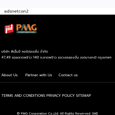
2026 ให้แก่ผู้ประกอบธุรกิจแฟรนไชส์ที่อยู่ในการส่งเสริมสนับสนุน
adsnetcon2
ของกรมฯ นายพูนพงษ์ นัยนาภากรณ์ อธิบดีกรมพัฒนาธุรกิจ
การค้า กระทรวงพาณิชย์ เปิดเผยภายหลังเป็นประธานเปิดงาน
“งานแฟรนไชส์ เอ็กซ์โป ไทยแลนด์ บาย สมาร์ท เอสเอ็มอี เอ็กซ์
โป (Franchise Expo Thailand by Smart SME Expo)” ซึ่ง
เป็นงานแสดงธุรกิจแฟรนไชส์ชั้นนำที่จัดขึ้นโดย บริษัท พีเอ็มจี
คอร์ปอเรชัน จำกัด เพื่อยกระดับศักยภาพของผู้ประกอบการและ
เจ้าของธุรกิจที่ต้องการขยายกิจการผ่านระบบแฟรนไชส์ […]
บริษัท พีเอ็มจี คอร์ปอเรชั่น จำกัด
47,49 ซอยลาดพร้าว 140 ถ.ลาดพร้าว แขวงคลองจั่น เขตบางกะปิ กรุงเทพฯ
About Us
Partner with Us
Contact us
TERMS AND CONDITIONS
PRIVACY POLICY
SITEMAP
© PMG Corporation Co.,Ltd. All Rights Reserved. SME