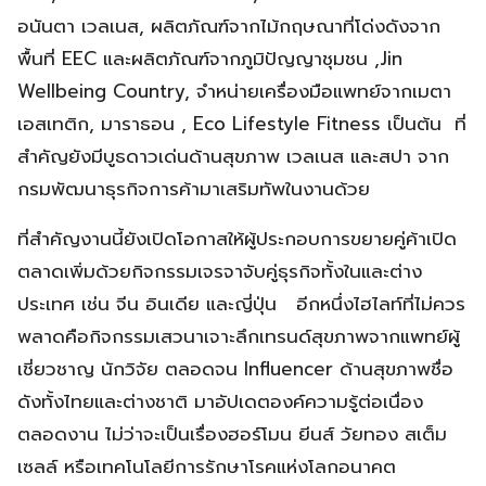
อนันตา เวลเนส, ผลิตภัณฑ์จากไม้กฤษณาที่โด่งดังจาก
พื้นที่ EEC และผลิตภัณฑ์จากภูมิปัญญาชุมชน ,Jin
Wellbeing Country, จำหน่ายเครื่องมือแพทย์จากเมตา
เอสเทติก, มาราธอน , Eco Lifestyle Fitness เป็นต้น ที่
สำคัญยังมีบูธดาวเด่นด้านสุขภาพ เวลเนส และสปา จาก
กรมพัฒนาธุรกิจการค้ามาเสริมทัพในงานด้วย
ที่สำคัญงานนี้ยังเปิดโอกาสให้ผู้ประกอบการขยายคู่ค้าเปิด
ตลาดเพิ่มด้วยกิจกรรมเจรจาจับคู่ธุรกิจทั้งในและต่าง
ประเทศ เช่น จีน อินเดีย และญี่ปุ่น อีกหนึ่งไฮไลท์ที่ไม่ควร
พลาดคือกิจกรรมเสวนาเจาะลึกเทรนด์สุขภาพจากแพทย์ผู้
เชี่ยวชาญ นักวิจัย ตลอดจน Influencer ด้านสุขภาพชื่อ
ดังทั้งไทยและต่างชาติ มาอัปเดตองค์ความรู้ต่อเนื่อง
ตลอดงาน ไม่ว่าจะเป็นเรื่องฮอร์โมน ยีนส์ วัยทอง สเต็ม
เซลล์ หรือเทคโนโลยีการรักษาโรคแห่งโลกอนาคต