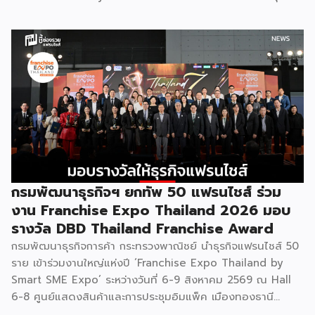
แฟรนไชส์ไทยด้วย “ความรู้” และ “เงินทุน” ทั้งด้านการ
บริหารธุรกิจ การวางแผนการเงิน และการบริหารความเสี่ยง
เตรียมความพร้อมสำหรับการขยายตลาดสู่ต่างประเทศ โดยการ
จัดงานครั้งนี้คาดว่าจะสร้างมูลค่าทางเศรษฐกิจราว 220 ล้านบาท
แฟรนไชส์ไม่ใช่เพียงโมเดลธุรกิจ แต่คือ โอกาสในการต่อยอด
แบรนด์ไทยให้ก้าวสู่ตลาดใหม่ EXIM BANK จึงผนึกกำลัง
พันธมิตร สนับสนุนผู้ประกอบการไทยให้พร้อม ขยายธุรกิจ สร้าง
แบรนด์ และเปิดตลาดต่างประเทศ EXIM BANK พร้อมร่วมเดิน
ทางสู่การเปิดตลาดใหม่ เพื่อพา “แฟรนไชส์ไทย” เติบโตไกลใน
ตลาดโลก ด้วยบทบาท Export Co-pilot ที่พร้อมเคียงข้าง
ธุรกิจไทยในทุกเส้นทาง FacebookFacebookXXLINELine
กรมพัฒนาธุรกิจฯ ยกทัพ 50 แฟรนไชส์ ร่วม
งาน Franchise Expo Thailand 2026 มอบ
รางวัล DBD Thailand Franchise Award
กรมพัฒนาธุรกิจการค้า กระทรวงพาณิชย์ นำธุรกิจแฟรนไชส์ 50
ราย เข้าร่วมงานใหญ่แห่งปี ‘Franchise Expo Thailand by
Smart SME Expo’ ระหว่างวันที่ 6-9 สิงหาคม 2569 ณ Hall
6-8 ศูนย์แสดงสินค้าและการประชุมอิมแพ็ค เมืองทองธานี
พร้อมจัดพิธีมอบรางวัล DBD Thailand Franchise Award