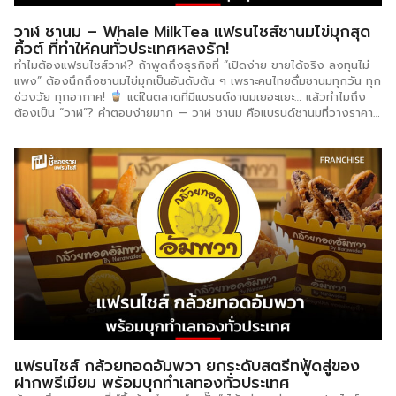
วาฬ ชานม – Whale MilkTea แฟรนไชส์ชานมไข่มุกสุด
คิ้วต์ ที่ทำให้คนทั่วประเทศหลงรัก!
ทำไมต้องแฟรนไชส์วาฬ? ถ้าพูดถึงธุรกิจที่ “เปิดง่าย ขายได้จริง ลงทุนไม่
แพง” ต้องนึกถึงชานมไข่มุกเป็นอันดับต้น ๆ เพราะคนไทยดื่มชานมทุกวัน ทุก
ช่วงวัย ทุกอากาศ!
แต่ในตลาดที่มีแบรนด์ชานมเยอะแยะ… แล้วทำไมถึง
ต้องเป็น “วาฬ”? คำตอบง่ายมาก — วาฬ ชานม คือแบรนด์ชานมที่วางราคา
เริ่มต้นแค่ 19 บาท มีเมนูให้เลือกมากกว่า 50 รายการ และมีการออกแบบเมนู
ใหม่อยู่เสมอ ทำให้ลูกค้าไม่เบื่อ กลับมาซื้อซ้ำได้เรื่อย ๆ และที่สำคัญที่สุด —
ทีมวาฬมองว่าตลาดชานมในระดับภูมิภาคและทั่วประเทศยังมีพื้นที่ว่างอีกมาก
วาฬจึงแทรกตัวในตลาดและเติบโตได้ ด้วยความแตกต่างที่วางแบรนด์
คาแรคเตอร์และตำแหน่งทางการตลาดที่มีเอกลักษณ์เฉพาะตัว นั่นก็คือ ภาพ
ลักษณ์แบรนด์ระดับพรีเมียม แต่ราคาคนธรรมดาจับต้องได้! จุดเด่นของ
แบรนด์วาฬ ราคาที่ทุกคนเข้าถึงได้ เครื่องดื่มเริ่มต้นเพียง 19 บาท ซึ่งเป็น
ราคาที่แข่งขันได้ในทุกทำเล ไม่ว่าจะชุมชน ตลาด หรือหน้าโรงเรียน บุคลิก
แบรนด์แบบญี่ปุ่น โดนใจวัยรุ่น วาฬถูกสร้างให้มีแบรนด์คาแรคเตอร์น่ารักแบบ
ญี่ปุ่น ทำให้มี impact ดึงดูดลูกค้าให้อยากลองซื้อ ลองชิม และอยากรู้ว่ามี
เมนูอะไรบ้างเพราะเครื่องดื่มเป็นสินค้าที่ต้องสร้างประสบการณ์ตรงให้ลูกค้า
รู้สึกเชื่อมโยงกับแบรนด์ วัตถุดิบคุณภาพ นำเข้าจากไต้หวัน […]
แฟรนไชส์ กล้วยทอดอัมพวา ยกระดับสตรีทฟู้ดสู่ของ
ฝากพรีเมียม พร้อมบุกทำเลทองทั่วประเทศ
ถ้าพูดถึงของทอดที่ “ขึ้นห้าง” และ “ลงปั๊ม” ได้อย่างสง่างาม แฟรนไชส์