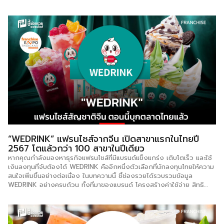
เป็นอาหารที่ไม่มีกำแพงกั้น จึงปฏิเสธไม่ได้ว่า ‘หมูปิ้ง’ คืออาหารยอดนิยม
ตลอดกาลที่ไม่เคยตกยุค แม้บริบททางสังคมจะเปลี่ยนแปลงไปตามกาลเวลา
ความนิยมที่ไม่เคยเสื่อมคลายจึงเป็นโอกาสของคนที่อยากมีอาชีพสร้างตัว
โดย ‘ธีรยาหมูปิ้ง’ ที่มีประสบการณ์ในธุรกิจมานานกว่า 13 ปี จัดโปรโมชัน
‘ยืมรถเข็นฟรี’ เพียงสั่งขั้นต่ำ 500 บาท ให้กับผู้ที่สนใจอยากลงทุน สะดวก
ไม่ต้องหมักหมู ไม่ต้องเสียบไม้ สินค้าพร้อมขายทันที เงื่อนไข – เฉพาะเขต
กรุงเทพฯ และปริมณฑล – เปิดบิลแรกขั้นต่ำ 500 บาท – เอกสารแค่บัตร
ประชาชน – สิ่งของที่จะได้รับ รถเข็น+เตาย่าง+ป้าย สนใจติดต่อ 098-
639-6546, 062-168-3585 Line: @939tqkqu การขาย […]
“WEDRINK” แฟรนไชส์จากจีน เปิดสาขาแรกในไทยปี
2567 โตแล้วกว่า 100 สาขาในปีเดียว
หากคุณกำลังมองหาธุรกิจแฟรนไชส์ที่มีแบรนด์แข็งแกร่ง เติบโตเร็ว และใช้
เงินลงทุนที่จับต้องได้ WEDRINK คืออีกหนึ่งตัวเลือกที่นักลงทุนไทยให้ความ
สนใจเพิ่มขึ้นอย่างต่อเนื่อง ในบทความนี้ ชี้ช่องรวยได้รวบรวมข้อมูล
WEDRINK อย่างครบถ้วน ทั้งที่มาของแบรนด์ โครงสร้างค่าใช้จ่าย สิทธิ
ประโยชน์ที่ได้รับ และระยะเวลาคืนทุน เพื่อช่วยให้คุณตัดสินใจได้อย่างมีข้อมูล
และมั่นใจยิ่งขึ้น WEDRINK คืออะไร มาจากไหน? WEDRINK เป็นแบรนด์
เครื่องดื่มและไอศกรีมสัญชาติจีน ในเครือของ Runxiang Catering
Company บริษัทที่มีความเชี่ยวชาญด้านการพัฒนาผลิตภัณฑ์อาหารและ