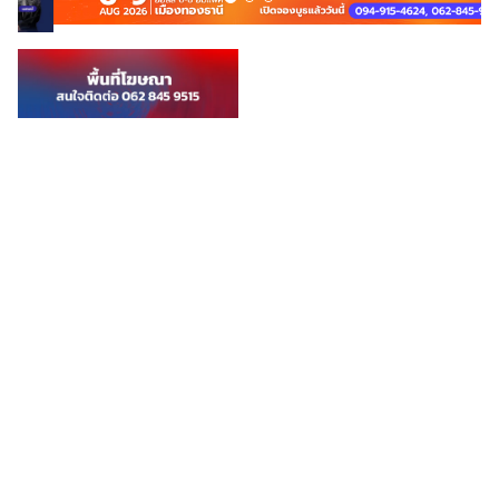
รนไชส์สามารถมั่นใจได้ว่าจะได้รับมาตรฐานที่ดีเยี่ยมแบบเดียวกันในทุกสาขา
โครงสร้างแพ็กเกจและค่าใช้จ่ายทั้งหมด ปี 2569 ก่อนอื่นต้องเข้าใจก่อนว่า
“ราคาแพ็กเกจ” ที่แสดงในโฆษณา ไม่ใช่ค่าใช้จ่ายทั้งหมดที่ต้องเตรียม นัก
ลงทุนต้องวางแผนงบรวมให้ครบทุกรายการ แพ็กเกจMOMOshake แพ็ก
เกจ ราคา รายละเอียด SET S 29,900 บาท อุปกรณ์ + วัตถุดิบมากกว่า
45 รายการ SET M […]