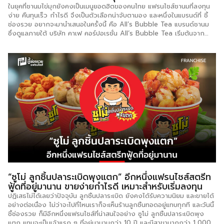
ในยุคที่ชานมไข่มุกยังคงเป็นเมนูยอดฮิตของคนไทย แฟรนไชส์ชานมที่ลงทุน
ง่าย คืนทุนเร็ว กำไรดี จึงเป็นตัวเลือกน่าจับตามอง และหนึ่งในแบรนด์ที่ ชี้
ช่องรวย อยากจะมานำเสนอในครั้งนี้ คือ All’s Bubble Tea แบรนด์ชานม
ซึ่งดูแลภายใต้ บริษัท คาเฟ คอร์ปอเรชั่น All’s Bubble Tea เริ่มต้นจาก
แนวคิดของผู้ประกอบการที่มองเห็นโอกาสในตลาดชานมราคาย่อมเยา เข้าถึง
กลุ่มลูกค้าได้หลากหลาย ทั้งวัยเรียน วัยทำงาน ไปจนถึงกลุ่มชุมชน โดย
ออกแบบโมเดลให้เหมาะกับผู้ที่มีงบลงทุนจำกัด แต่ต้องการมีธุรกิจเป็นของ
ตัวเอง ด้วยความเชื่อว่า “ชานมไข่มุกอร่อยไม่จำเป็นต้องแพง” All’s จึงเน้น
คุณภาพวัตถุดิบ รสชาติกลมกล่อม และรูปแบบการขายที่เข้าถึงง่าย เมนูของ
All’s Bubble Tea มีให้เลือกหลากหลาย ทั้งกลุ่มกาแฟ, อิตาเลี่ยนโซดา,
นมสด มีเมนูน่าสนใจ เช่น ชาเขียวมะลิ, ชาไทย, ชานมไต้หวัน, ชามะนาว, น้ำ
ผึ้งมะนาว, โกโก้, ลาเต้, อเมริกาโน่, นมสดบราวน์ชูการ์ อีกทั้งยังมีท็อปปิ้งที่
มีให้เลือกเช่น มินิ(ไข่)มุก สีทอง, […]
“ซูโม่ ลูกชิ้นปลาระเบิดพุงแตก” อีกหนึ่งแฟรนไชส์สตรีท
ฟู้ดที่อยู่มานาน ขายง่ายกำไรดี เหมาะสำหรับเริ่มลงทุน
ปฏิเสธไม่ได้เลยว่าปัจจุบัน ลูกชิ้นปลาระเบิด ยังคงได้รับความนิยม และขายได้
อย่างต่อเนื่อง ไม่ว่าจะไปที่ไหนเราก็จะเห็นร้านลูกชิ้นทอดอยู่แทบทุกที และวันนี้
ชี้ช่องรวย ก็มีอีกหนึ่งแฟรนไชส์ที่น่าสนใจอย่าง ซูโม่ ลูกชิ้นปลาระเบิดพุง
แตก แทบจะเป็นเจ้าแรก ๆ ที่อยู่มานานกว่า 10 ปี และมีสาขามากกว่า 1,000