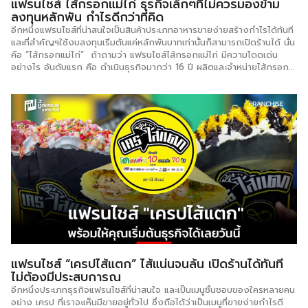
ลงทุนหลักพัน กำไรดีกว่าที่คิด
อีกหนึ่งแฟรนไชส์ที่น่าสนใจเป็นสินค้าประเภทอาหารขายง่ายสร้างกำไรได้ทันที
และที่สำคัญฯใช้งบลงทุนเริ่มต้นแค่หลักพันบาทเท่านั้นก็สามารถเปิดร้านได้ นั่น
คือ “ไส้กรอกแม่ไก่” ถ้าถามว่า แฟรนไชส์ไส้กรอกแม่ไก่ มีความโดดเด่น
อย่างไร อันดับแรก คือ ดำเนินธุรกิจมากว่า 16 ปี ผลิตและจำหน่ายไส้กรอก
อีสานหลายรสชาติ อาทิ หมูใหม่, หมูเปรี้ยว, หมูวุ้นเส้น และกุ้งอบวุ้นเส้น ไป
จนถึงไส้กรอกฝรั่ง เป็นต้น มีตัวเลือกหลากหลายให้ลูกค้าได้เลือกทาน ใน
เรื่องของคุณภาพ โรงงานผลิตมาตรฐาน GMP และ HACCP วัตถุดิบ
ทั้งหมดผ่านการคัดสรรมาด้วยระบบที่มีประสิทธิภาพ สะอาด ผลิตสดใหม่วันต่อ
วัน และส่งสินค้าทุกวัน โดยมีทั้งแบบแช่เย็น และแช่แข็ง นอกจากนนี้ยังมีการ
ผลิตในรูปแบบของ OEM ให้กับผู้ที่สนใจ สินค้า OBM จากโรงงาน แม่ไก่ อิน
เตอร์ฟู้ดส์ 2019 จำกัด รับประกันความ อร่อย สะอาด สดใหม่ ด้วยความ
พิถีพิถันในการคัดสรรวัตถุดิบ และ ผ่านกรรมวิธีการผลิตที่ทันสมัย ผลิตจาก
โรงงาน มาตรฐาน GHP ผลิตภัณฑ์ของทางแม่ไก่ มีสินค้าให้เลือกหลาก
หลายชนิด ทั้งคุณภาพและความอร่อย […]
แฟรนไชส์ “เครปไส้แตก” ไส้แน่นจนล้น เปิดร้านได้ทันที
ไม่ต้องมีประสบการณ
อีกหนึ่งประเภทธุรกิจแฟรนไชส์ที่น่าสนใจ และเป็นเมนูชื่นชอบของใครหลายคน
อย่าง เครป ที่เราจะเห็นมีขายอยู่ทั่วไป ซึ่งถือได้ว่าเป็นเมนูที่ขายง่ายกำไรดี