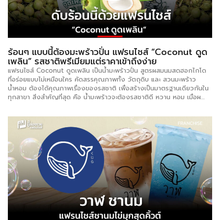
นอกจากนี้ยังมีรูปแบบและราคาอื่นๆ […]
ร้อนๆ แบบนี้ต้องมะพร้าวปั่น แฟรนไชส์ “Coconut ดูด
เพลิน” รสชาติพรีเมียมแต่ราคาเข้าถึงง่าย
แฟรนไชส์ Coconut ดูดเพลิน เป็นน้ำมะพร้าวปั่น สูตรผสมนมสดฮอกไกโด
ที่อร่อยแบบไม่เหมือนใคร คัดสรรคุณภาพทั้ง วัตถุดิบ และ สวนมะพร้าว
น้ำหอม ต้องได้คุณภาพเรื่องของรสชาติ เพื่อสร้างเป็นมาตรฐานเดียวกันใน
ทุกสาขา สิ่งสำคัญที่สุด คือ น้ำมะพร้าวจะต้องรสชาติดี หวาน หอม เมื่อผ
สรวมกันแล้วจะได้รสชาติที่แสนอร่อยสดชื่นไม่เหมือนใคร สำหรับรูปแบบลงทุน
เริ่มต้นที่ 19,900 บาท สิ่งที่จะได้รับ คือ ชุดคีออส (KIOSK) ได้อุปกรณ์ และ
วัตถุดิบครบ กว่า 120 รายการ วัตถุดิบ พร้อมขาย 100 แก้ว สอนให้ถึงที่
ไม่มีค่าใช้จ่ายเพิ่มเติม ฟรี ! ออกแบบร้าน สื่ออุปกรณ์ ไม่ว่าจะ ป้ายโฆษณา ส
แตนดี้ ฯลฯ ทีม R&D พร้อมสร้างสรรค์เมนูใหม่ ๆ เสมอ การตลาด พร้อมให้
คำปรึกษา และช่องทางการโปรโมท สนับสนุนโปรโมชั่น เพื่อกระตุ้นยอดขาย
ในส่วนของทำเลที่เหมาะสมแก่การเปิดร้าน […]