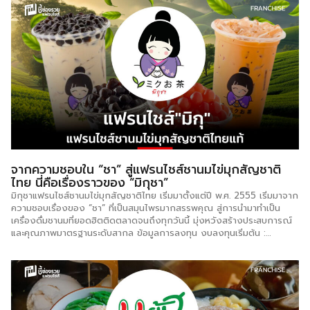
การผลิตแบบไทยแท้ คัดสรรวัตถุดิบชั้นดี ทำให้ได้รับความนิยมมาอย่าง
ยาวนาน สำหรับผู้ที่สนใจลงทุนแฟรนไชส์ มหาชัยไอศกรีม ก็มีให้เลือกลงทุน
อยู่หลายรูปแบบ เช่น แบบขายประจำโดยงบลงทุนเริ่มต้นเพียง 2,500 บาท
สิ่งที่จะได้รับคือ ไอศกรีมกะทิ 1 ถัง (13 กก.) ขนมปังแพ 12 ชิ้น ถ้วยพร้อม
ช้อน 100 ชุด โคนกรอบ 40 ชิ้น ท็อปปิ้ง 5 อย่าง (อย่างละ 1 กก.) ได้แก่
ลูกชิด, เผือก, มันเชื่อม, สัปปะรด, ข้าวเหนียวมูน เพียงผู้ลงทุนมีสถานที่
พร้อมขาย […]
จากความชอบใน “ชา” สู่แฟรนไชส์ชานมไข่มุกสัญชาติ
ไทย นี่คือเรื่องราวของ “มิกุชา”
มิกุชาแฟรนไชส์ชานมไข่มุกสัญชาติไทย เริ่มมาตั้งแต่ปี พ.ศ. 2555 เริ่มมาจาก
ความชอบเรื่องของ “ชา” ที่เป็นสมุนไพรมากสรรพคุณ สู่การนำมาทำเป็น
เครื่องดื่มชานมที่ยอดฮิตติดตลาดจนถึงทุกวันนี้ มุ่งหวังสร้างประสบการณ์
และคุณภาพมาตรฐานระดับสากล ข้อมูลการลงทุน งบลงทุนเริ่มต้น :
350,000 บาท ค่าแบรนด์ : 85,000 บาท อุปกรณ์และวัตถุดิบ : สำหรับทำ
500 แก้ว ระยะเวลาสัญญา : 3 ปี ระยะเวลาคืนทุน : 18 เดือน Royalty Fee
: 3% Marketing Fee : 1% จำนวนสาขา : มากกว่า 150 สาขา กลยุทธ์
ธุรกิจ -ราคาเริ่มต้น 35 บาท เข้าถึงไม่ยากจนเกินไป -คัดสรรใบชาคุณภาพที่
ปลูกแบบธรรมชาติ -ชงโดยใช้แรงงานมากกว่าเครื่องจักร เพราะคนมีจังหวะ
การชงที่ดีกว่า Kiosk ขนาดพื้นที่ 6 […]