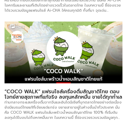
ไอศกรีมและชานมที่เติบโตอย่างรวดเร็วในตลาดไทย ในบทความนี้ ชี้ช่องรวย
ได้รวบรวมข้อมูลแฟรนไชส์ Ai-CHA ให้ครบทุกมิติ ทั้งที่มา จุดเด่น
โครงสร้างการลงทุน และสิ่งที่ต้องรู้ก่อนตัดสินใจ Ai-CHA คืออะไร มาจาก
ไหน? Ai-CHA เป็นแฟรนไชส์เครื่องดื่มและไอศกรีมนำเข้าจากอินโดนีเซีย โดย
ชื่อมาจาก 2 คำ คือ “Ai” ที่แปลว่ารักในภาษาจีน และ “Cha” ที่แปลว่าชา มี
เอกลักษณ์โดดเด่นด้วยมาสคอตนกเพนกวินในโทนสีแดง แบรนด์ถือกำเนิด
โดยพี่น้องตระกูล Lie โดยเปิดสาขาแรกเมื่อเดือนสิงหาคม 2565 และเพียง
4 เดือนก็ขยายตลาดเข้าสู่ประเทศไทยในเดือนธันวาคมของปีเดียวกัน จากนั้น
Ai-CHA เปิดสาขาแรกในไทยที่ซอยรามคำแหง 24 ในเดือนมิถุนายน 2566
และขยายในรูปแบบในอีก 5 เดือนต่อมา ทำไม Ai-CHA ถึงกล้าท้าชนแบรนด์
จีน? ในตลาดที่แบรนด์จีนอย่าง MIXUE และ WEDRINK กำลังขยายสาขา
อย่างรุกหนัก Ai-CHA เลือกใช้จุดแข็งที่แตกต่างออกไป จุดเด่นของ […]
“COCO WALK” แฟรนไชส์เครื่องดื่มสัญชาติไทย ตอบ
โจทย์สายสุขภาพที่แท้จริง ลงทุนหลักหมื่น ขายได้ทุกทำเล
ท่ามกลางกระแสเครื่องดื่มจากจีนและอินโดนีเซียที่บุกตลาดไทยอย่างต่อเนื่อง
ยังมีแบรนด์ไทยแท้ที่เงียบแต่แกร่ง ขยายสาขาอยู่ในห้างชั้นนำทั่วประเทศ นั่น
คือ COCO WALK แฟรนไชส์มะพร้าวน้ำหอมสัญชาติไทย 100% ที่เริ่มต้น
ลงทุนได้ในงบไม่ถึงหกหมื่นบาท ในบทความนี้ ชี้ช่องรวยรวบรวมข้อมูลทุก
ด้านของ COCO WALK ไว้ครบถ้วน เพื่อช่วยให้คุณตัดสินใจได้อย่างมี
ข้อมูลและมั่นใจ แฟรนไชส์ COCO WALK คืออะไร มาจากไหน? COCO