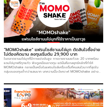
เครื่องดื่ม การผลิตวัตถุดิบ และการบริหารแบรนด์ระดับสากล สำนักงานใหญ่
ตั้งอยู่ที่เมืองเจิ้งโจว มณฑลเหอหนาน ประเทศจีน แบรนด์ก่อตั้งขึ้นในปี
2555 โดยนำเสนอเมนูหลัก ได้แก่ ไอศกรีมสด ชานม ชาผลไม้ และกาแฟ ใน
ราคาที่เข้าถึงได้ง่าย กลุ่มเป้าหมายหลักคือคนรุ่นใหม่และนักศึกษาที่ต้องการ
เครื่องดื่มคุณภาพดีในราคาย่อมเยา ปัจจุบัน WEDRINK มีสาขาทั่วโลก
มากกว่า 3,000 สาขาใน 10 ประเทศ และขยายตัวอย่างรวดเร็วในกลุ่ม
ประเทศเอเชียตะวันออกเฉียงใต้ ทั้งอินโดนีเซีย มาเลเซีย และไทย
WEDRINK ในประเทศไทย WEDRINK เปิดสาขาแรกในประเทศไทยเมื่อต้นปี […]
“MOMOshake” แฟรนไชส์ชานมไข่มุก ตัดสินใจซื้อง่าย
ไม่ต้องคิดนาน ลงทุนเริ่มต้น 29,900 บาท
ในตลาดชานมไข่มุกที่มีการแข่งขันสูง การขายชานมแก้วละ 20 บาทพร้อม
แถมไข่มุกฟรีทุกแก้ว ฟังดูเหมือนขาดทุน แต่นั่นคือกลยุทธ์หลักที่ทำให้
MOMOshake กลายเป็นหนึ่งในแฟรนไชส์เครื่องดื่มที่คนสนใจมากที่สุดใน
กลุ่มงบลงทุนต่ำกว่าแสนบาท บทความนี้จะวิเคราะห์ MOMOshake อย่าง
รอบด้าน ทั้งโครงสร้างค่าใช้จ่าย การคำนวณกำไรและจุดคืนทุน จุดแข็ง-จุด
อ่อน และปัจจัยที่นักลงทุนทุกคนต้องพิจารณาก่อนตัดสินใจ รู้จัก
MOMOshake ก่อนตัดสินใจลงทุน MOMOshake มาพร้อมกับรสชาติที่
อร่อยและลงตัวในราคาเพียง 20 บาท แถมฟรีไข่มุกทุกแก้ว แบรนด์มุ่งมั่นใน
การสร้างมาตรฐานที่ทุกสาขาต้องมีรสชาติที่เหมือนกัน เพื่อให้ลูกค้าทุกคนได้
รับประสบการณ์ที่ดีในทุกที่ ความพิเศษของ MOMOshake อยู่ที่การใช้ใบชา
ที่สกัดออกมาในรูปแบบผง แล้วผสมกับผงนมทุกชนิด ทำให้ได้ชานมไต้หวันที่มี
รสชาติเข้มข้นแท้ทุกแก้ว ใส่ใจในทุกขั้นตอนการผลิต ทำให้ผู้ประกอบการแฟ