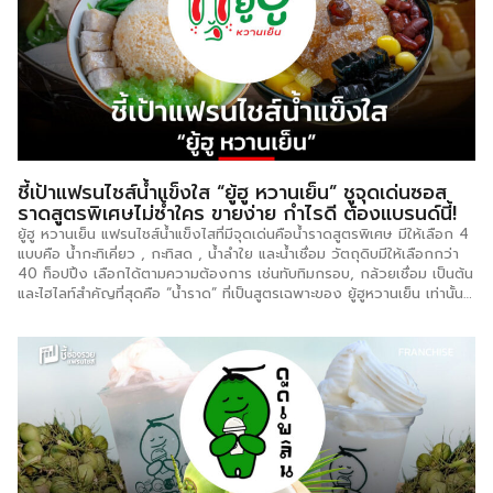
ชี้เป้าแฟรนไชส์น้ำแข็งใส “ยู้ฮู หวานเย็น” ชูจุดเด่นซอส
ราดสูตรพิเศษไม่ซ้ำใคร ขายง่าย กำไรดี ต้องแบรนด์นี้!
ยู้ฮู หวานเย็น แฟรนไชส์น้ำแข็งไสที่มีจุดเด่นคือน้ำราดสูตรพิเศษ มีให้เลือก 4
แบบคือ น้ำกะทิเคี่ยว , กะทิสด , น้ำลำใย และน้ำเชื่อม วัตถุดิบมีให้เลือกกว่า
40 ท็อปปิ้ง เลือกได้ตามความต้องการ เช่นทับทิมกรอบ, กล้วยเชื่อม เป็นต้น
และไฮไลท์สำคัญที่สุดคือ “น้ำราด” ที่เป็นสูตรเฉพาะของ ยู้ฮูหวานเย็น เท่านั้น
ขายในราคาเริ่มต้น 35 บาท นอกจากความแปลกใหม่ในเรื่องรสชาติที่พัฒนา
จนเป็นสูตรเฉพาะเรายังพัฒนารูปแบบร้านให้เป็นสไตล์คาเฟ่ เน้นบริการที่ดี
บรรยากาศในร้านที่สร้างความประทับใจให้ลูกค้าได้มากขึ้น รวมถึงมีมุม
สำหรับแช๊ะ และแชร์ ให้คนที่รักในการถ่ายภาพสามารถเช็คอินโพสต์ภาพน่า
รักๆ ลงบนสื่อโซเชี่ยลได้อีกด้วย สำหรับรูปแบบการลงทุนแฟรนไชส์ราคาเริ่ม
ต้นที่ 169,000 บาท Set M (คีออส) สิ่งที่จะได้รับคือ สิทธิการใช้
แบรนด์(ตลอดอายุสัญญา) สูตรคู่มือการเปิดร้าน บรรจุภัณฑ์ ติดโลโก้ ทุก
ชนิด อุปกรณ์เปิดร้านและเครื่องครัว (พิเศษเครื่องฝาปิดอัตโนมัติ) วัตถุดิบ
เริ่มแรก 5,000 บาท การฝึกอบรมพนักงานทั้งภาคทฤษฎีและปฏิบัติ ทีมช่วย
วิเคราะห์ทำเลเลือกพื้นที่ดีที่สุด มีที่ปรึกษาทางด้านธุรกิจและการตลาด