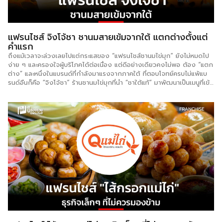
แฟรนไชส์ จิงโจ้ชา ชานมสายเข้มจากใต้ แตกต่างตั้งแต่
คำแรก
ถึงแม้เวลาจะล่วงเลยไปแต่กระแสของ “แฟรนไชส์ชานมไข่มุก” ยังไม่หมดไป
ง่าย ๆ และครองใจผู้บริโภคได้ต่อเนื่อง แต่ดีอย่างเดียวคงไม่พอ ต้อง “แตก
ต่าง” และหนึ่งในแบรนด์ที่กำลังมาแรงจากภาคใต้ ที่ตอบโจทย์ครบไม่แพ้แบ
รนด์อืนก็คือ “จิงโจ้ชา” ร้านชานมไข่มุกที่นำ “ชาใต้แท้” มาพัฒนาเป็นเมนูที่เข้ม
ข้น หอมมัน กลายเป็นจุดขายเฉพาะตัวที่โดนใจ จุดเด่นของจิงโจ้ชา ราคาเข้า
ถึงง่ายเริ่มต้นที่ 19 บาท ใส่ไข่มุกเพิ่มแค่ 1 บาท เมนูเครื่องดื่มกว่า 50
รายการ สัญญาตลอดชีพ ชาใต้จากหาดใหญ่ กลิ่นหอมเอกลักษณ์ รสชาติ
เข้มข้น งบลงทุนเริ่มต้น 65,900 บาท สัญญาตลอดชีพ ระยะเวลาคืนทุน 6
– 12 เดือน สาขามากกว่า 100 สาขา อุปกรณ์มากกว่า 85 รายการ
สนใจชานม จิงโจ้ชาติดต่อ เบอร์โทร : 097-9622883 / 0623974029
Facebook […]
แฟรนไชส์ ไส้กรอกแม่ไก่ ธุรกิจเล็กๆที่ไม่ควรมองข้าม