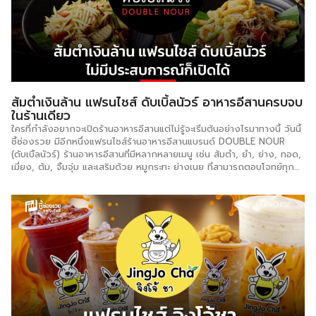
ส่งสินค้าไปที่บ้านลูกค้า จะมีค่าจัดส่งอุปกรณ์ ติดต่อโทร : 093-3761278 /
088-3316550 […]
ส้มตำเงินล้าน แฟรนไชส์ ดับเบิ้ลนัวร์ อาหารอีสานครบจบ
ในร้านเดียว
ใครที่กำลังอยากจะเปิดร้านอาหารอีสานแต่ไม่รู้จะเริ่มต้นอย่างไรมาทางนี้ วันนี้
ชี้ช่องรวย มีอีกหนึ่งแฟรนไชส์ร้านอาหารอีสานแบรนด์ DOUBLE NOUR
(ดับเบิ้ลนัวร์) ร้านอาหารอีสานที่มีหลากหลายเมนู เช่น ส้มตำ, ยำ, ย่าง, ทอด,
เมี่ยง, ต้ม, จิ้มจุ่ม และเสริมด้วย หมูกระทะ ย่างเนย ที่สามารถตอบโจทย์ทุก
ความต้องการของลูกค้าได้อย่างครอบคลุม แฟรนไชส์ ดับเบิ้ลนัวร์ ยึดมั่นใน
คอนเซ็ป ใครทำ ใครตำ ก็อร่อย ด้วยน้ำปรุงสำเร็จ สูตรเฉพาะกว่า 20 น้ำ
ปรุง เช่น น้ำตำ น้ำยำ น้ำต้ม น้ำจิ้มต่างๆ ช่วยให้สามารถปรุงอาหารได้ง่าย
ลดขั้นตอนการทำ รสชาติเป็นมาตรฐานเดียวกันทุกครั้ง ไม่จำเป็นต้องใช้เชฟ
มืออาชีพก็สามารถทำได้ ตอบโจทย์ได้เป็นอย่างดีสำหรับการเปิดร้านอาหาร
หมดกังวลเรื่องขาดพ่อครัวแม่ครัว สำหรับรูปแบบการลงทุนแฟรนไชส์
ดับเบิ้ลนัวร์ มีให้เลือกถึง 3 รูปแบบ แฟรนไชส์ Size S ราคา 149,000 บาท
รูปแบบสำหรับ ร้านขนาดเล็ก 4-5 โต๊ะ […]