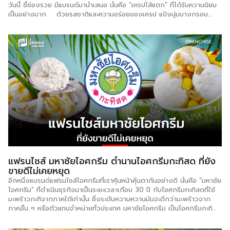
วันนี้ ชี้ช่องรวย มีแบรนด์มานำเสนอ นั่นคือ “เครปไส้แตก” ที่ได้รับความนิยม
เป็นอย่างมาก ด้วยรสชาติและความอร่อยของเครป แป้งนุ่มบางกรอบ
ถูกใจกลุ่มลูกค้า โดยเฉพาะนักเรียน วัยรุ่น วัยทำงาน จุดเด่นที่เสิร์ฟให้กับ
ลูกค้าเป็น “บุฟเฟ่ต์” จัดหนัก จัดเต็ม ไส้ทะลักสมชื่อ นอกจากนี้ยังมีแป้งให้
เลือก 10 รสชาติ ได้แก่ แป้งชาร์โคล แป้งนมสด แป้งเผือกหอม แป้งวานิลลา
แป้งชานม แป้งช็อคโกแลต แป้งส้ม แป้งชาเขียว แป้งกาแฟ แป้งสตรอเบอรี่
และยังมีไส้ให้เลือกมากกว่า 70 ไส้ เครปไส้แตก เป็นรูปแบบขายอุปกรณ์และ
วัตถุดิบให้กับผู้ลงทุน ได้แก่ การขายแป้งสำเร็จรูปที่เป็นสูตรเฉพาะของร้าน
จัดส่งให้กับสาขา แป้งเครปสูตรเฉพาะสามารถทำได้ทั้งเครปร้อนและเครปเย็น
ในส่วนของกำไรขากราคาขายเฉลี่ยอยู่ที่ 15 บาท ต่อแผ่น สามารถคืนทุนได้
ภายใน 1 -2 เดือน สำหรับรูปแบบการลงทุนแฟรนไชส์ ราคาเริ่มต้น 29,900
[…]
แฟรนไชส์ มหาชัยไอศกรีม ตำนานไอศกรีมกะทิสด ที่ยัง
ขายดีไม่เคยหยุด
อีกหนึ่งแบรนด์แฟรนไชส์ไอศกรีมที่เราคุ้นหน้าคุ้นตากันอย่างดี นั่นคือ “มหาชัย
ไอศกรีม” ที่ดำเนินธุรกิจมาเป็นระยะเวลาเกือบ 30 ปี กับไอศกรีมกะทิสดที่ใช้
มะพร้าวกะทิจากภาคใต้เท่านั้น ซึ่งระดับความหวานมันจะดีกว่ามะพร้าวจาก
ภาคอื่น ๆ หรือตัวแทนจำหน่ายทั่วประเทศ มหาชัยไอศกรีม เป็นไอศกรีมกะทิ
รายแรก และ รายเดียว ที่ได้รับประกันความอร่อยจากแม่ช้อยนางรำ (เปิป
พิสดาร) และตอกย้ำความอร่อยจากอีกหลายสถาบัน ด้วยความพิถีพิถันใน