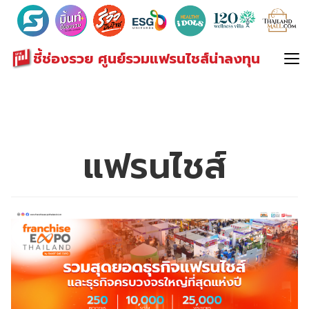
Search
for:
ชี้ช่องรวย ศูนย์รวมแฟรนไชส์น่าลงทุน
แฟรนไชส์