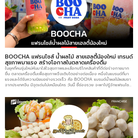
BOOCHA แฟรนไชส์ น้ำผลไม้ สายเฮลตี้น้องใหม่ เทรนด์
สุขภาพมาแรง สร้างโอกาสในตลาดเครื่องดื่ม
ในยุคที่คนรุ่นใหม่หันมาใส่ใจสุขภาพและเลือกบริโภคสินค้าที่ดีต่อร่างกายมาก
ขึ้น ตลาดเครื่องดื่มเพื่อสุขภาพจึงเติบโตอย่างต่อเนื่อง หนึ่งในแบรนด์ที่มา
แรงและได้รับความนิยมอย่างรวดเร็ว คือ BOOCHA แบรนด์น้ำผลไม้ผสมชา
จากประเทศจีน มีจุดเด่นไม่เหมือนใคร วันนี้ ชี้ช่องรวย จะพาไปรู้จักแฟรนไชส์
BOOCHA ที่เพิ่งเปิดตัวได้ไม่นานแต่ขยายสาขาไปแล้ว 4 สาขา BOOCHA
เกิดขึ้นจากแนวคิดที่ต้องการนำเสนอเครื่องดื่มเพื่อสุขภาพที่ทั้งอร่อย สดชื่น
และดีต่อร่างกาย โดยผสมผสานระหว่าง “ชาคุณภาพสูง” กับ “ผลไม้สด” ที่ไม่
ผ่านการแช่แข็ง เพื่อคงคุณค่าสารอาหารและรสชาติที่สดใหม่ ตอบโจทย์กลุ่ม
คนเมืองยุคใหม่ที่ต้องการดูแลสุขภาพ แต่ยังต้องการความอร่อยและภาพ
ลักษณ์ของแบรนด์ที่โดดเด่น เมนูของ BOOCHA มีความหลากหลาย ทั้งเมนู
ที่เน้นผลไม้เปรี้ยวสดชื่น เช่น เสาวรส สับปะรด รวมถึงเมนูหวานนุ่น อย่างมัท
ฉะ มะม่วง หรือเบอร์รี่ต่างๆ ที่ตอบโจทย์กลุ่มลูกค้าหลากหลายวัย โดยเฉพาะ
กลุ่มวัยรุ่นและคนทำงานในเมือง และที่สำคัญคือการใช้เม็ด BOBA ที่ทำจาก