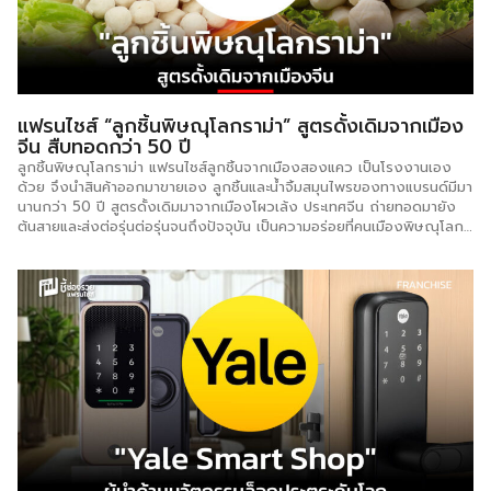
ธัญพืช เช่น ถั่วและข้าว ไม่ใช่แป้งหรือน้ำตาลล้วน ทำให้เป็นทางเลือกที่ดีต่อ
สุขภาพมากยิ่งขึ้น ในแง่มุมของธุรกิจ BOOCHA ถูกออกแบบมาให้เหมาะกับ
ผู้ประกอบการยุคใหม่ที่ต้องการเริ่มต้นธุรกิจอย่างรวดเร็ว โดยไม่จำเป็นต้อง
มีประสบการณ์ด้านเครื่องดื่มมาก่อน แบรนด์มีระบบสนับสนุนที่ครบถ้วน ทั้ง
การฝึกอบรมพนักงาน การจัดส่งวัตถุดิบตามมาตรฐาน และแผนการตลาดที่
ทันสมัย นอกจากนี้ […]
แฟรนไชส์ “ลูกชิ้นพิษณุโลกราม่า” สูตรดั้งเดิมจากเมือง
จีน สืบทอดกว่า 50 ปี
ลูกชิ้นพิษณุโลกราม่า แฟรนไชส์ลูกชิ้นจากเมืองสองแคว เป็นโรงงานเอง
ด้วย จึงนำสินค้าออกมาขายเอง ลูกชิ้นและน้ำจิ้มสมุนไพรของทางแบรนด์มีมา
นานกว่า 50 ปี สูตรดั้งเดิมมาจากเมืองโผวเล้ง ประเทศจีน ถ่ายทอดมายัง
ต้นสายและส่งต่อรุ่นต่อรุ่นจนถึงปัจจุบัน เป็นความอร่อยที่คนเมืองพิษณุโลก
รู้จักเป็นอย่างดี ราคาเริ่มต้น : 4,999 บาท จำนวนสาขา : มากกว่า 300
สาขา ระยะเวลาคืนทุน : 1 เดือน วัตถุดิบที่ได้รับเบื้องต้น : ลูกชิ้นหมูหรือเนื้อ
10 ถุง / น้ำจิ้ม 5 กก. อุปกรณ์ที่ได้รับเบื้องต้น : ป้ายร้านติดขอบโต๊ะ
120×80 ซม. 1 ชุด จุดเด่นธุรกิจ -ราคาถูก เข้าถึงง่ายเพียง 5 บาท/ไม้ชิ้น
พิษณุโลกดราม่า -มีสินค้าทั้งลูกชิ้นหมู ลูกชิ้นปิ้ง จะทอดหรือปิ้งก็ได้ -รูปแบบ
ให้เลือกหลากหลายเหมาะกับการลงทุน สนใจติดต่อ : 089-7088406
Facebook : ลูกชิ้นพิษณุโลกราม่า […]