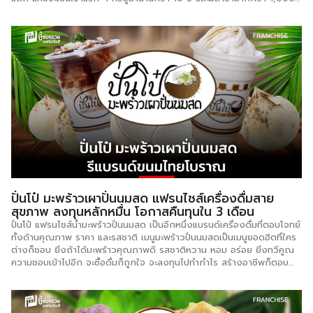
สาขาทั่วประเทศ แฟรนไชส์ ซูโม่ ลูกชิ้นปลาระเบิดพุงแตก ก่อตั้งขึ้นตั้งแต่ ปี
2011 ด้วยคุณภาพของลูกชิ้น ลูกกลมอ้วนใหญ่ อุดมด้วยเนื้อปลา และเป็น
ลูกชิ้นปลากลมยี่ห้อเดียวที่มีจำนวนลูกมากถึง 130 ลูกทำให้ท่านขายง่าย และ
ได้กำไรมากกว่า รวมถึงมีไส้กรอกแดง หรือไส้กรอกคอกเทลในตำนานที่ขาย
ง่ายขายดี และยังมีสินค้าอื่น ๆ ให้ท่านเลือกขายเพิ่มกำไรอีกมากมาย ประกอบ
กับน้ำจิ้มรสเด็ดไม่เหมือนใครในราคาไม่แพงเลย ซูโม่ ลูกชิ้นปลาระเบิดพุงแตก
เป็นแบรนด์ที่ได้มาตรฐานที่ได้รับการรับรองจากกรมธุรกิจการค้ากระทรวง
พาณิชย์ (DBD Franchise Standard) รายการทีวีต่าง ๆ และนิตยสาร
เกี่ยวกับอาหารและการทำมาหากิน มาอย่างยาวนาน การันตีคุณภาพ และ
ความอร่อย ความสำเร็จให้อย่างมากมาย อีกทั้งโรงงานผู้ผลิตลูกชิ้น และ
ไส้กรอกได้รับมาตรฐาน อย., GMP, HACCP […]
ปั่นโป๋ มะพร้าวเผาปั่นนมสด แฟรนไชส์เครื่องดื่มสาย
สุขภาพ ลงทุนหลักหมื่น โอกาสคืนทุนใน 3 เดือน
ปั่นโป๋ แฟรนไชส์น้ำมะพร้าวปั่นนมสด เป็นอีกหนึ่งแบรนด์เครื่องดื่มที่ตอบโจทย์
ทั้งด้านคุณภาพ ราคา และรสชาติ เมนูมะพร้าวปั่นนมสดเป็นเมนูยอดฮิตที่ใคร
ต่างก็ชอบ ยิ่งถ้าได้มะพร้าวคุณภาพดี รสชาติหวาน หอม อร่อย ยิ่งทวีคูณ
ความชอบเข้าไปอีก จะซื้อดื่มก็ถูกใจ จะลงทุนไปทำกำไร สร้างอาชีพก็ตอบ
โจทย์ จุดเด่นแฟรนไชส์น้ำมะพร้าวปั่นอยู่ที่ตัวมะพร้าวน้ำหอมจากบ้านแพ้วที่สด
ใหม่ 1 แก้วใช้ 1 ลูกเต็ม ๆ ก่อนนำไปทำเครื่องดื่มจะนำมะพร้าวไปเผาก่อนเพื่อ
ให้ได้กลิ่นที่หอมมากขึ้น ทางแบรนด์จะไม่ใช้น้ำตาลหรือน้ำเชื่อม จะเน้นที่ความ
หวานและความหอมของตัวมะพร้าวโดยตรง ทำให้ลูกค้าสัมผัสถึงกลิ่นอาย