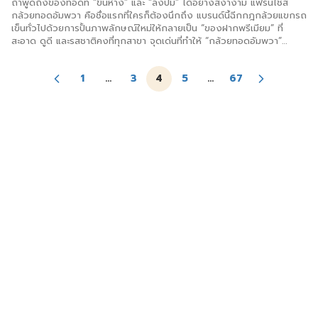
กล้วยทอดอัมพวา คือชื่อแรกที่ใครก็ต้องนึกถึง แบรนด์นี้ฉีกกฎกล้วยแขกรถ
เข็นทั่วไปด้วยการปั้นภาพลักษณ์ใหม่ให้กลายเป็น “ของฝากพรีเมียม” ที่
สะอาด ดูดี และรสชาติคงที่ทุกสาขา จุดเด่นที่ทำให้ “กล้วยทอดอัมพวา”
ครองใจผู้บริโภค สูตรแป้งลับเฉพาะ กรอบนานเป็นพิเศษและที่สำคัญคือ “ไม่
อมน้ำมัน” ตอบโจทย์สาย Healthy ที่อยากทานของทอด เมนู Signature ที่
1
…
3
4
5
…
67
แตกต่าง นอกจากกล้วยแขก เผือก มัน ฟักทองทอดแล้ว ยังมี “กล้วยตาก
อบน้ำผึ้งทอด” เมนูชูโรงที่หาทานจากที่อื่นได้ยาก สร้างมูลค่าเพิ่มให้สินค้าได้
สูงมาก Branding แข็งแกร่ง แพ็กเกจจิ้งที่ดูพรีเมียมทำให้คนซื้อกล้าถือเดิน
ห้าง หรือซื้อเป็นของฝากติดมือเวลาเดินทางได้ทันที รูปแบบการลงทุน
(Franchise Package) สำหรับใครที่อยากเป็นเจ้าของธุรกิจ แบรนด์เน้นระบบ
“จ่ายจบ พร้อมเปิดร้าน” (Turn-key) โดยมีรายละเอียดดังนี้ครับ: งบลงทุน
เริ่มต้น: ประมาณ 51,000 บาท สิ่งที่จะได้รับ: คีออสดีไซน์ทันสมัย, อุปกรณ์
มาตรฐานกว่า 75 รายการ […]