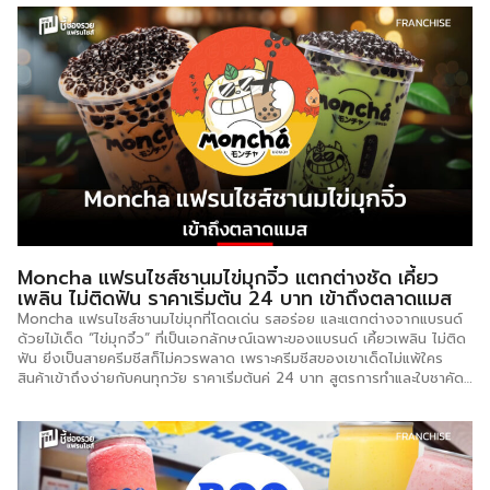
WALK เริ่มต้นจากความหลงใหลในการดื่มน้ำมะพร้าว และได้พัฒนาต่อยอด
เป็นธุรกิจภายใต้แนวคิด “มะพร้าวน้ำหอมเคี้ยวได้” โดยการนำมะพร้าวน้ำหอม
ไทยจากพื้นที่อุดมสมบูรณ์และแหล่งน้ำที่ดีที่สุด มาผสมผสานในทุกแก้วด้วย
ท็อปปิ้งเนื้อมะพร้าวกรุบๆ ที่เป็นเอกลักษณ์ COCO WALK ฉีกกฎเมนู
มะพร้าวแบบธรรมดาไปสู่เมนูทางเลือกที่หลากหลาย แปลกใหม่ และมีคุณภาพ
เพื่อตอบโจทย์คนรักสุขภาพ พร้อมมอบความสุขให้กับผู้บริโภคทุกคน
นอกจากนี้ COCO WALK ยังมีส่วนร่วมในการสร้างรายได้ที่ยั่งยืนให้กับ
เกษตรกรไทยไปพร้อมกัน ทำไม COCO WALK ถึงโดดเด่นกว่าใคร? จุด
เด่นของ COCO WALK อยู่ที่การใช้มะพร้าวน้ำหอมที่ปลูกในประเทศไทย
100% โดยเป็นที่รู้จักกันดีในเรื่องของคุณภาพ ความหวานหอม และเนื้อ
มะพร้าวที่ไม่แข็งหรือนิ่มมากจนเกินไป นำมาพัฒนาเมนูหลากหลายกว่า 35
เมนู รองรับความต้องการของผู้บริโภคที่แตกต่างกัน […]
Moncha แฟรนไชส์ชานมไข่มุกจิ๋ว แตกต่างชัด เคี้ยว
เพลิน ไม่ติดฟัน ราคาเริ่มต้น 24 บาท เข้าถึงตลาดแมส
Moncha แฟรนไชส์ชานมไข่มุกที่โดดเด่น รสอร่อย และแตกต่างจากแบรนด์
ด้วยไม้เด็ด “ไข่มุกจิ๋ว” ที่เป็นเอกลักษณ์เฉพาะของแบรนด์ เคี้ยวเพลิน ไม่ติด
ฟัน ยิ่งเป็นสายครีมชีสก็ไม่ควรพลาด เพราะครีมชีสของเขาเด็ดไม่แพ้ใคร
สินค้าเข้าถึงง่ายกับคนทุกวัย ราคาเริ่มต้นค่ 24 บาท สูตรการทำและใบชาคัด
เฉพาะมาจากไต้หวันแท้ ๆ เมนูหลากหลายกว่า 40 เมนู ลงทุนเริ่มต้น :
69,000 บาท สัญญา : 1 ปี ค่าต่อสัญญา : 12,000 บาท ระยะเวลาคืนทุน :
4-5 เดือน สาขา : มากกว่า 10 สาขา สิ่งที่ได้รับ : อุปกรณ์ 48 รายการ 148
ชิ้น, คอร์สอบรมการชงชา, ทำการตลาดให้, ไม่มีเก็บค่าการตลาดรายเดือน
และไม่แบ่งเปอร์เซ็นต์จากยอดขาย จุดเด่นของแบรนด์ ไข่มุกจิ๋ว […]