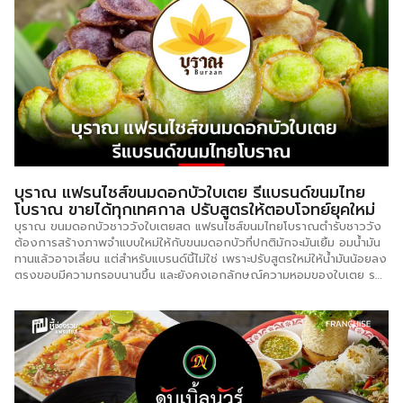
ของมะพร้าวน้ำหอมแบบเต็ม ๆ งบลงทุนเริ่มต้น 49,000 บาท สัญญา 2 ปี
ค่าต่อสัญญา 3,000 บาท (คืนเป็นวัตถุดิบ) ไม่หักค่าธรรมเนียมจากยอดขาย
ไม่มีค่าธรรมเนียมรายปี ระยะเวลาคืนทุน 1 – 3 เดือน จำนวนสาขา 200 สาขา
Size S1 – S2 ราคา 49,000 – 59,000 บาท รูปแบบเคาน์เตอร์ไม้สนนอก
[…]
บุราณ แฟรนไชส์ขนมดอกบัวใบเตย รีแบรนด์ขนมไทย
โบราณ ขายได้ทุกเทศกาล ปรับสูตรให้ตอบโจทย์ยุคใหม่
บุราณ ขนมดอกบัวชาววังใบเตยสด แฟรนไชส์ขนมไทยโบราณตำรับชาววัง
ต้องการสร้างภาพจำแบบใหม่ให้กับขนมดอกบัวที่ปกติมักจะมันเยิ้ม อมน้ำมัน
ทานแล้วอาจเลี่ยน แต่สำหรับแบรนด์นี้ไม่ใช่ เพราะปรับสูตรใหม่ให้น้ำมันน้อยลง
ตรงขอบมีความกรอบนานขึ้น และยังคงเอกลักษณ์ความหอมของใบเตย รส
สัมผัสที่นุ่มหนึบ เคี้ยวสนุก และรสชาติที่กลมกล่อมไว้ได้อย่างครบถ้วน เข้ากัน
ได้กับลูกค้าทุกเพศทุกวัย ข้อมูลการลงทุน งบลงทุนเริ่มต้น 18,900 บาท
ระยะเวลาสัญญา 2 ปี ระยะเวลาคืนทุน 1 เดือน จำนวนสาขา มากกว่า 100
สาขา กลยุทธ์ธุรกิจ -ขนมใบเตยที่ไม่มันเยิ้ม ไม่อมน้ำมัน -กรรมวิธีการทำที่
ทำให้ขอบกรอบนานขึ้น -รสชาติที่ปรับสูตรมาให้หอม กลมกล่อมมากยิ่งขึ้น
ชุดเริ่มต้น 18,900 บาท สิ่งที่ได้รับ การสอนอบรมการทำขนมดอกบัว มีให้ลือ
ก 3 แบบ เดินทางมาเทรนด้วยตัวเองที่ อ.เมือง จ.มหาสารคาม ให้ทีมงานไป
สอนถึงบ้านแต่จะมีค่าใช้จ่ายการเดินทาง เทรนผ่านออนไลน์ คลิปการสอน จัด