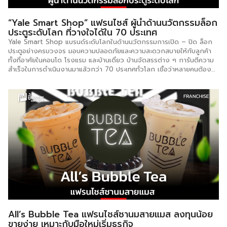
“Yale Smart Shop” แฟรนไชส์ ผู้นำด้านนวัตกรรมล็อก
ประตูระดับโลก ที่วางใจได้ใน 70 ประเทศ
Yale Smart Shop แบรนด์ระดับโลกในด้านนวัตกรรมการเปิด – ปิด ล็อก
ประตูอย่างครบวงจร มอบความปลอดภัยและความสะดวกสบายให้กับลูกค้า
ทั้งที่อาศัยในคอนโด โรงแรม และบ้านเดี่ยว บ้านจัดสรรต่าง ๆ การันตีความ
สำเร็จในการดำเนินงานมาแล้วกว่า 70 ประเทศทั่วโลก เชื่อว่าหลายคนต้อง
เคยใช้แบรนด์ Yale กันมาบ้าง ข้อมูลการลงทุน ค่าแฟรนไชส์ : 200,000
บาท ระยะเวลาสัญญา : 2 ปี พื้นที่แนะนำ : ห้างสรรพสินค้า ร้านขายเครื่องใช้
ไฟฟ้า ร้านวัสดุก่อสร้าง ขนาดพื้นที่เริ่มต้น : 5 ตารางเมตร กลุ่มลูกค้า : ผู้
อาศัยคอนโด หมู่บ้านจัดสรร บ้านเดี่ยว อาคารพาณิชย์ เจ้าของหอพัก
จำนวนสาขา : มากกว่า 50 สาขา ระยะเวลาคืนทุน : 3 – 6 เดือน กลยุทธ์
ธุรกิจ […]
All’s Bubble Tea แฟรนไชส์ชานมสายแมส ลงทุนน้อย
ขายง่าย เหมาะกับมือใหม่เริ่มธุรกิจ