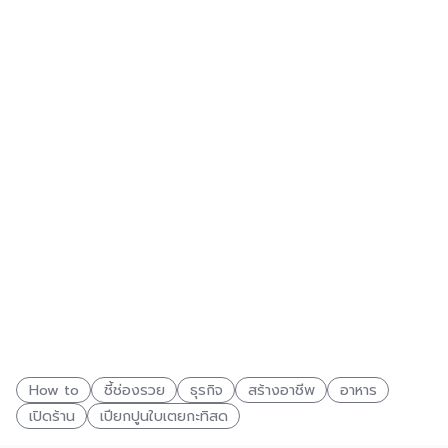
How to
ชี้ช่องรวย
ธุรกิจ
สร้างอาชีพ
อาหาร
เปิดร้าน
เปียกปูนใบเตยกะทิสด