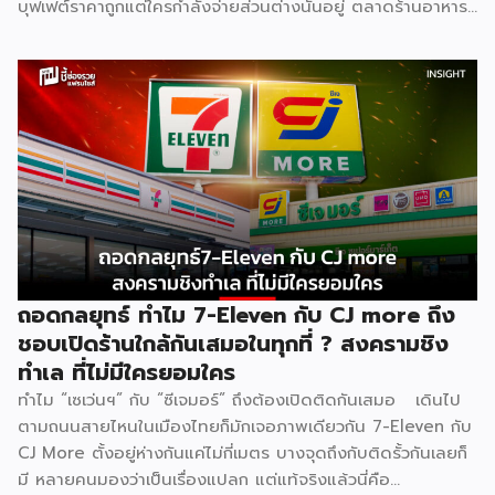
บุฟเฟต์ราคาถูกแต่ใครกำลังจ่ายส่วนต่างนั้นอยู่ ตลาดร้านอาหาร
ไทยปี 2025 มีมูลค่าสูงถึง 572,000 ล้านบาท เติบโต 4.8% และ
ยังคงเติบโตต่อเนื่อง ฟังดูน่าลงทุน แต่ภายใต้ตัวเลขที่สวยงาม
นั้น ซ่อนความจริงที่ไม่ค่อยมีใครพูดถึง นั่นคือ ยิ่งตลาดใหญ่ การ
แข่งขันยิ่งโหด และสงครามบุฟเฟต์ราคาถูกคือหนึ่งในสมรภูมิที่
เดิมพันสูงที่สุด . [ Content Chapter ] 1.สงครามที่ไม่มีใครกล้า
หยุดก่อน 2.ใครได้ ใครเสีย ทั้งสองฝั่ง 3.Case Study แบรนด์
ไทยในสงครามเดียวกัน 4.ผู้แพ้ที่เงียบที่สุด “พนักงาน” 5.บทสรุป
. [ 1.สงครามที่ไม่มีใครกล้าหยุดก่อน ] . สงครามบุฟเฟต์ไม่ได้เกิด
จากความใจดีของแบรนด์ แต่เกิดจาก ความกลัว กลัวเสียลูกค้าให้
คู่แข่งตามมาตรฐานธุรกิจร้านอาหารไทย Food Cost ที่ดีควรอยู่
ที่ 25–35% ของราคาขาย และ Net […]
ถอดกลยุทธ์ ทำไม 7-Eleven กับ CJ more ถึง
ชอบเปิดร้านใกล้กันเสมอในทุกที่ ? สงครามชิง
ทำเล ที่ไม่มีใครยอมใคร
ทำไม “เซเว่นฯ” กับ “ซีเจมอร์” ถึงต้องเปิดติดกันเสมอ เดินไป
ตามถนนสายไหนในเมืองไทยก็มักเจอภาพเดียวกัน 7-Eleven กับ
CJ More ตั้งอยู่ห่างกันแค่ไม่กี่เมตร บางจุดถึงกับติดรั้วกันเลยก็
มี หลายคนมองว่าเป็นเรื่องแปลก แต่แท้จริงแล้วนี่คือ