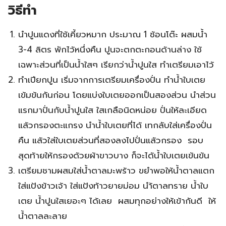
วิธีทำ
นำปูนแดงที่ใช้เคี้ยวหมาก ประมาณ 1 ช้อนโต๊ะ ผสมน้ำ
3-4 ลิตร พักไว้หนึ่งคืน ปูนจะตกตะกอนด้านล่าง ใช้
เฉพาะส่วนที่เป็นน้ำใสๆ เรียกว่าน้ำปูนใส ทำเตรียมเอาไว้
ทำเปียกปูน เริ่มจากการเตรียมเครื่องปั่น ทำน้ำใบเตย
เข้มข้นกันก่อน โดยแบ่งใบเตยออกเป็นสองส่วน นำส่วน
แรกมาปั่นกับน้ำปูนใส ใสเกลือนิดหน่อย ปั่นให้ละเอียด
แล้วกรองตะแกรง นำน้ำใบเตยที่ได้ เทกลับใส่เครื่องปั่น
คืน แล้วใส่ใบเตยส่วนที่สองลงไปปั่นแล้วกรอง รอบ
สุดท้ายให้กรองด้วยผ้าขาวบาง ก็จะได้น้ำใบเตยเข้นข้น
เตรียมชามผสมใส่น้ำตาลมะพร้าว ขยำพอให้น้ำตาลแตก
ใส่แป้งข้าวเจ้า ใส่แป้งท้าวยายม่อม นำ้ตาลทราย น้ำใบ
เตย น้ำปูนใสเยอะๆ ได้เลย ผสมทุกอย่างให้เข้ากันดี ให้
น้ำตาลละลาย