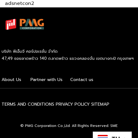
adsnetcon2
นั้น มีรายละเอียดสำคัญหลายประการที่ต้องทำความเข้าใจให้
ถ่องแท้ หากตั้งใจที่จะเริ่มการลงทุนทองคำอย่างจริงจัง ลองมาดู
ข้อมูลพื้นฐานที่จำเป็นต่อการเตรียมตัวกันก่อนว่ามีประเด็นใดบ้าง
ที่เราต้องศึกษาให้รอบคอบ การลงทุนทองคำ คืออะไร G H
BANK อธิบายว่า การลงทุนทองคำหมายถึงการนำเงินทุนที่เรามีไป
แลกเปลี่ยนเป็นสินทรัพย์ประเภททองคำในลักษณะต่าง ๆ เพื่อรอ
คอยให้มูลค่าของสิ่งนี้ปรับตัวสูงขึ้นเมื่อเวลาผ่านไป โลหะมีค่าชนิด
บริษัท พีเอ็มจี คอร์ปอเรชั่น จำกัด
นี้ได้รับการยกย่องให้เป็นแหล่งพักเงินที่ปลอดภัย หรือ Safe
47,49 ซอยลาดพร้าว 140 ถ.ลาดพร้าว แขวงคลองจั่น เขตบางกะปิ กรุงเทพฯ
Haven เนื่องจากมีมูลค่าคงที่อยู่ในตัวเอง จึงช่วยปกป้องความ
มั่งคั่งของเราจากปัญหาเงินเฟ้อหรือความผันผวนทางเศรษฐกิจได้
อย่างมีประสิทธิภาพ ถือเป็นกลยุทธ์สำคัญที่ช่วยให้เรากระจาย
About Us
Partner with Us
Contact us
ความเสี่ยงและสร้างความแข็งแกร่งทางการเงินในระยะยาวได้
อย่างยั่งยืน 5 ข้อที่ควรรู้ก่อนเริ่มลงทุนทองคำ เมื่อเข้าใจถึงข้อดี
ของสินทรัพย์ประเภทนี้แล้ว ลำดับต่อไปคือการเตรียมความพร้อม
TERMS AND CONDITIONS
PRIVACY POLICY
SITEMAP
ก่อนลงสนามจริง การก้าวเข้าสู่ตลาดโลหะมีค่าจำเป็นต้องอาศัย
ข้อมูลประกอบการตัดสินใจที่ถูกต้อง เพื่อให้เราสามารถวางแผน
และบริหารจัดการความเสี่ยงได้อย่างรัดกุม ลองมาดู 5 ปัจจัย
© PMG Corporation Co.,Ltd. All Rights Reserved. SME
หลักที่ควรศึกษาให้เข้าใจก่อนวางเดิมพันเพื่อสร้างผลกำไร เข้าใจรูป
แบบการลงทุนทองคำ สิ่งแรกที่เราต้องศึกษาคือประเภทของ