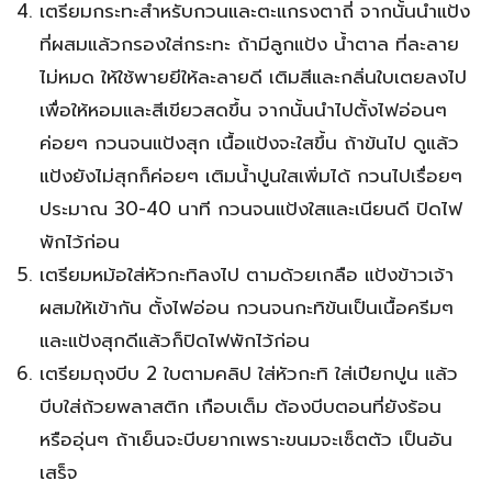
เตรียมกระทะสำหรับกวนและตะแกรงตาถี่ จากนั้นนำแป้ง
ที่ผสมแล้วกรองใส่กระทะ ถ้ามีลูกแป้ง น้ำตาล ที่ละลาย
ไม่หมด ให้ใช้พายยีให้ละลายดี เติมสีและกลิ่นใบเตยลงไป
เพื่อให้หอมและสีเขียวสดขึ้น จากนั้นนำไปตั้งไฟอ่อนๆ
ค่อยๆ กวนจนแป้งสุก เนื้อแป้งจะใสขึ้น ถ้าข้นไป ดูแล้ว
แป้งยังไม่สุกก็ค่อยๆ เติมน้ำปูนใสเพิ่มได้ กวนไปเรื่อยๆ
ประมาณ 30-40 นาที กวนจนแป้งใสและเนียนดี ปิดไฟ
พักไว้ก่อน
เตรียมหม้อใส่หัวกะทิลงไป ตามด้วยเกลือ แป้งข้าวเจ้า
ผสมให้เข้ากัน ตั้งไฟอ่อน กวนจนกะทิข้นเป็นเนื้อครีมๆ
และแป้งสุกดีแล้วก็ปิดไฟพักไว้ก่อน
เตรียมถุงบีบ 2 ใบตามคลิป ใส่หัวกะทิ ใส่เปียกปูน แล้ว
บีบใส่ถ้วยพลาสติก เกือบเต็ม ต้องบีบตอนที่ยังร้อน
หรืออุ่นๆ ถ้าเย็นจะบีบยากเพราะขนมจะเซ็ตตัว เป็นอัน
เสร็จ