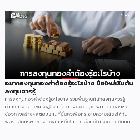
ปรากฏการณ์ที่มีเหตุผลเชิงโครงสร้างธุรกิจรองรับอยู่หลายชั้น
ไม่ใช่เรื่องบังเอิญ และไม่ใช่เรื่องที่แบรนด์ใดไล่ตามแบรนด์ใด แต่
เป็นผลลัพธ์ตามธรรมชาติของกลไกตลาดค้าปลีก 1. ทำเลที่ดี
มีอยู่จำกัด ธุรกิจค้าปลีกทุกประเภทต้องพึ่งพา “จุดตัดของการ
สัญจร” เป็นหัวใจหลัก ไม่ว่าจะเป็นสี่แยกไฟแดง ปากซอยที่คนเข้า
ออกทุกวัน หน้าปั๊มน้ำมัน หรือหน้าคอนโดที่มีคนเดินผ่านหนาแน่น
ทำเลลักษณะนี้ในแต่ละพื้นที่มีจำนวนจำกัดมาก ทั้ง 7-Eleven และ
CJ More ต่างก็มองหาปัจจัยเดียวกันคือปริมาณคนเดินผ่าน
สูงสุด จุดที่ตอบโจทย์ได้ดีที่สุดจึงมักเหลืออยู่ไม่กี่จุดในแต่ละย่าน
ผลคือทั้งสองแบรนด์ไปกระจุกตัวอยู่ในบริเวณเดียวกันโดย
ธรรมชาติ ไม่ต่างจากปั๊มน้ำมันหลายเจ้าที่มักตั้งอยู่ตรงข้ามกันบน
อยากลงทุนทองคำต้องรู้อะไรบ้าง มือใหม่เริ่มต้น
ถนนสายหลัก 2. ทฤษฎีคลัสเตอร์การค้า รวมกันแข็งกว่าแยกกัน
ลงทุนควรรู้
ในทางเศรษฐศาสตร์ค้าปลีกมีหลักการที่เรียกว่า retail
การลงทุนทองคำต้องรู้อะไรบ้าง รวมพื้นฐานที่นักลงทุนควรรู้
agglomeration หรือการรวมกลุ่มธุรกิจประเภทเดียวกันไว้ในจุด
ท่ามกลางสภาวะเศรษฐกิจที่มีความผันผวนสูง หลายคนมองหา
เดียว ฟังดูขัดสามัญสำนึกที่ว่าคู่แข่งควรหนีห่างกันไว้ แต่ในความ
ช่องทางสร้างผลตอบแทนที่มั่นคงเพื่อกระจายความเสี่ยงให้กับ
จริงกลับตรงกันข้าม เพราะจุดที่มี 7-Eleven และ CJ More อยู่
พอร์ตสินทรัพย์ของตนเอง หนึ่งในทางเลือกที่ได้รับความนิยมมา
ด้วยกันจะกลายเป็น “จุดหมายปลายทาง” […]
อย่างยาวนานและยังคงเป็นที่จับตามองอยู่เสมอคือสินทรัพย์
ประเภทโลหะมีค่า แต่ก่อนที่เราจะตัดสินใจนำเงินทุนไปวางไว้ตรง