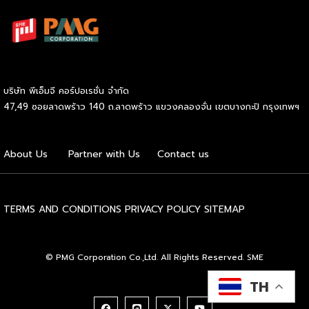
ถ่องแท้ หากตั้งใจที่จะเริ่มการลงทุนทองคำอย่างจริงจัง ลองมาดู
ข้อมูลพื้นฐานที่จำเป็นต่อการเตรียมตัวกันก่อนว่ามีประเด็นใดบ้าง
ที่เราต้องศึกษาให้รอบคอบ การลงทุนทองคำ คืออะไร G H
BANK อธิบายว่า การลงทุนทองคำหมายถึงการนำเงินทุนที่เรามีไป
แลกเปลี่ยนเป็นสินทรัพย์ประเภททองคำในลักษณะต่าง ๆ เพื่อรอ
คอยให้มูลค่าของสิ่งนี้ปรับตัวสูงขึ้นเมื่อเวลาผ่านไป โลหะมีค่าชนิด
บริษัท พีเอ็มจี คอร์ปอเรชั่น จำกัด
นี้ได้รับการยกย่องให้เป็นแหล่งพักเงินที่ปลอดภัย หรือ Safe
47,49 ซอยลาดพร้าว 140 ถ.ลาดพร้าว แขวงคลองจั่น เขตบางกะปิ กรุงเทพฯ
Haven เนื่องจากมีมูลค่าคงที่อยู่ในตัวเอง จึงช่วยปกป้องความ
มั่งคั่งของเราจากปัญหาเงินเฟ้อหรือความผันผวนทางเศรษฐกิจได้
อย่างมีประสิทธิภาพ ถือเป็นกลยุทธ์สำคัญที่ช่วยให้เรากระจาย
About Us
Partner with Us
Contact us
ความเสี่ยงและสร้างความแข็งแกร่งทางการเงินในระยะยาวได้
อย่างยั่งยืน 5 ข้อที่ควรรู้ก่อนเริ่มลงทุนทองคำ เมื่อเข้าใจถึงข้อดี
ของสินทรัพย์ประเภทนี้แล้ว ลำดับต่อไปคือการเตรียมความพร้อม
TERMS AND CONDITIONS
PRIVACY POLICY
SITEMAP
ก่อนลงสนามจริง การก้าวเข้าสู่ตลาดโลหะมีค่าจำเป็นต้องอาศัย
ข้อมูลประกอบการตัดสินใจที่ถูกต้อง เพื่อให้เราสามารถวางแผน
และบริหารจัดการความเสี่ยงได้อย่างรัดกุม ลองมาดู 5 ปัจจัย
© PMG Corporation Co.,Ltd. All Rights Reserved. SME
หลักที่ควรศึกษาให้เข้าใจก่อนวางเดิมพันเพื่อสร้างผลกำไร เข้าใจรูป
แบบการลงทุนทองคำ สิ่งแรกที่เราต้องศึกษาคือประเภทของ
TH
สินทรัพย์ที่มีให้เลือกในตลาด ปัจจุบันมีทั้งการซื้อขายแบบแท่ง