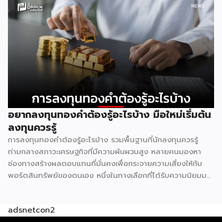
เป็นผลลัพธ์ตามธรรมชาติของกลไกตลาดค้าปลีก 1. ทำเลที่ดี
มีอยู่จำกัด ธุรกิจค้าปลีกทุกประเภทต้องพึ่งพา “จุดตัดของการ
สัญจร” เป็นหัวใจหลัก ไม่ว่าจะเป็นสี่แยกไฟแดง ปากซอยที่คนเข้า
ออกทุกวัน หน้าปั๊มน้ำมัน หรือหน้าคอนโดที่มีคนเดินผ่านหนาแน่น
ทำเลลักษณะนี้ในแต่ละพื้นที่มีจำนวนจำกัดมาก ทั้ง 7-Eleven และ
CJ More ต่างก็มองหาปัจจัยเดียวกันคือปริมาณคนเดินผ่าน
สูงสุด จุดที่ตอบโจทย์ได้ดีที่สุดจึงมักเหลืออยู่ไม่กี่จุดในแต่ละย่าน
ผลคือทั้งสองแบรนด์ไปกระจุกตัวอยู่ในบริเวณเดียวกันโดย
ธรรมชาติ ไม่ต่างจากปั๊มน้ำมันหลายเจ้าที่มักตั้งอยู่ตรงข้ามกันบน
อยากลงทุนทองคำต้องรู้อะไรบ้าง มือใหม่เริ่มต้น
ถนนสายหลัก 2. ทฤษฎีคลัสเตอร์การค้า รวมกันแข็งกว่าแยกกัน
ลงทุนควรรู้
ในทางเศรษฐศาสตร์ค้าปลีกมีหลักการที่เรียกว่า retail
การลงทุนทองคำต้องรู้อะไรบ้าง รวมพื้นฐานที่นักลงทุนควรรู้
agglomeration หรือการรวมกลุ่มธุรกิจประเภทเดียวกันไว้ในจุด
ท่ามกลางสภาวะเศรษฐกิจที่มีความผันผวนสูง หลายคนมองหา
เดียว ฟังดูขัดสามัญสำนึกที่ว่าคู่แข่งควรหนีห่างกันไว้ แต่ในความ
ช่องทางสร้างผลตอบแทนที่มั่นคงเพื่อกระจายความเสี่ยงให้กับ
จริงกลับตรงกันข้าม เพราะจุดที่มี 7-Eleven และ CJ More อยู่
พอร์ตสินทรัพย์ของตนเอง หนึ่งในทางเลือกที่ได้รับความนิยมมา
ด้วยกันจะกลายเป็น “จุดหมายปลายทาง” […]
อย่างยาวนานและยังคงเป็นที่จับตามองอยู่เสมอคือสินทรัพย์
ประเภทโลหะมีค่า แต่ก่อนที่เราจะตัดสินใจนำเงินทุนไปวางไว้ตรง
adsnetcon2
นั้น มีรายละเอียดสำคัญหลายประการที่ต้องทำความเข้าใจให้