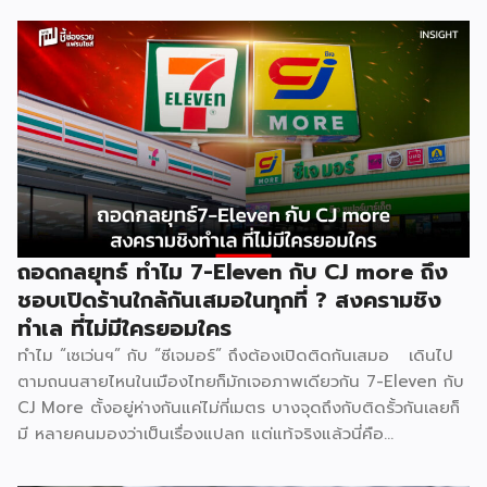
ยังคงเติบโตต่อเนื่อง ฟังดูน่าลงทุน แต่ภายใต้ตัวเลขที่สวยงาม
นั้น ซ่อนความจริงที่ไม่ค่อยมีใครพูดถึง นั่นคือ ยิ่งตลาดใหญ่ การ
แข่งขันยิ่งโหด และสงครามบุฟเฟต์ราคาถูกคือหนึ่งในสมรภูมิที่
เดิมพันสูงที่สุด . [ Content Chapter ] 1.สงครามที่ไม่มีใครกล้า
หยุดก่อน 2.ใครได้ ใครเสีย ทั้งสองฝั่ง 3.Case Study แบรนด์
ไทยในสงครามเดียวกัน 4.ผู้แพ้ที่เงียบที่สุด “พนักงาน” 5.บทสรุป
. [ 1.สงครามที่ไม่มีใครกล้าหยุดก่อน ] . สงครามบุฟเฟต์ไม่ได้เกิด
จากความใจดีของแบรนด์ แต่เกิดจาก ความกลัว กลัวเสียลูกค้าให้
คู่แข่งตามมาตรฐานธุรกิจร้านอาหารไทย Food Cost ที่ดีควรอยู่
ที่ 25–35% ของราคาขาย และ Net […]
ถอดกลยุทธ์ ทำไม 7-Eleven กับ CJ more ถึง
ชอบเปิดร้านใกล้กันเสมอในทุกที่ ? สงครามชิง
ทำเล ที่ไม่มีใครยอมใคร
ทำไม “เซเว่นฯ” กับ “ซีเจมอร์” ถึงต้องเปิดติดกันเสมอ เดินไป
ตามถนนสายไหนในเมืองไทยก็มักเจอภาพเดียวกัน 7-Eleven กับ
CJ More ตั้งอยู่ห่างกันแค่ไม่กี่เมตร บางจุดถึงกับติดรั้วกันเลยก็
มี หลายคนมองว่าเป็นเรื่องแปลก แต่แท้จริงแล้วนี่คือ
ปรากฏการณ์ที่มีเหตุผลเชิงโครงสร้างธุรกิจรองรับอยู่หลายชั้น
ไม่ใช่เรื่องบังเอิญ และไม่ใช่เรื่องที่แบรนด์ใดไล่ตามแบรนด์ใด แต่