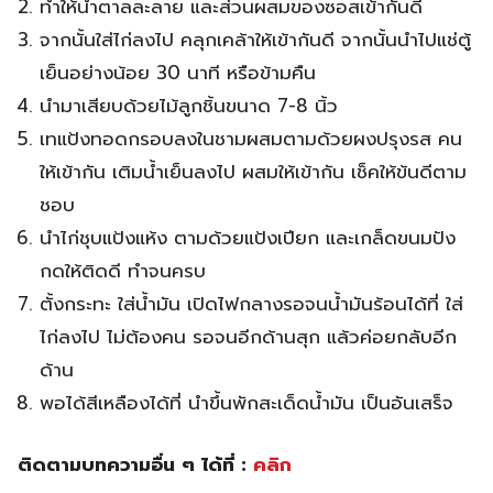
ทำให้น้ำตาลละลาย และส่วนผสมของซอสเข้ากันดี
จากนั้นใส่ไก่ลงไป คลุกเคล้าให้เข้ากันดี จากนั้นนำไปแช่ตู้
เย็นอย่างน้อย 30 นาที หรือข้ามคืน
นำมาเสียบด้วยไม้ลูกชิ้นขนาด 7-8 นิ้ว
เทแป้งทอดกรอบลงในชามผสมตามด้วยผงปรุงรส คน
ให้เข้ากัน เติมน้ำเย็นลงไป ผสมให้เข้ากัน เช็คให้ข้นดีตาม
ชอบ
นำไก่ชุบแป้งแห้ง ตามด้วยแป้งเปียก และเกล็ดขนมปัง
กดให้ติดดี ทำจนครบ
ตั้งกระทะ ใส่น้ำมัน เปิดไฟกลางรอจนน้ำมันร้อนได้ที่ ใส่
ไก่ลงไป ไม่ต้องคน รอจนอีกด้านสุก แล้วค่อยกลับอีก
ด้าน
พอได้สีเหลืองได้ที่ นำขึ้นพักสะเด็ดน้ำมัน เป็นอันเสร็จ
ติดตามบทความอื่น ๆ ได้ที่ :
คลิก