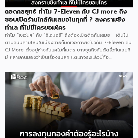
ที่ 25–35% ของราคาขาย และ Net […]
ถอดกลยุทธ์ ทำไม 7-Eleven กับ CJ more ถึง
ชอบเปิดร้านใกล้กันเสมอในทุกที่ ? สงครามชิง
ทำเล ที่ไม่มีใครยอมใคร
ทำไม “เซเว่นฯ” กับ “ซีเจมอร์” ถึงต้องเปิดติดกันเสมอ เดินไป
ตามถนนสายไหนในเมืองไทยก็มักเจอภาพเดียวกัน 7-Eleven กับ
CJ More ตั้งอยู่ห่างกันแค่ไม่กี่เมตร บางจุดถึงกับติดรั้วกันเลยก็
มี หลายคนมองว่าเป็นเรื่องแปลก แต่แท้จริงแล้วนี่คือ
ปรากฏการณ์ที่มีเหตุผลเชิงโครงสร้างธุรกิจรองรับอยู่หลายชั้น
ไม่ใช่เรื่องบังเอิญ และไม่ใช่เรื่องที่แบรนด์ใดไล่ตามแบรนด์ใด แต่
เป็นผลลัพธ์ตามธรรมชาติของกลไกตลาดค้าปลีก 1. ทำเลที่ดี
มีอยู่จำกัด ธุรกิจค้าปลีกทุกประเภทต้องพึ่งพา “จุดตัดของการ
สัญจร” เป็นหัวใจหลัก ไม่ว่าจะเป็นสี่แยกไฟแดง ปากซอยที่คนเข้า
ออกทุกวัน หน้าปั๊มน้ำมัน หรือหน้าคอนโดที่มีคนเดินผ่านหนาแน่น
ทำเลลักษณะนี้ในแต่ละพื้นที่มีจำนวนจำกัดมาก ทั้ง 7-Eleven และ
CJ More ต่างก็มองหาปัจจัยเดียวกันคือปริมาณคนเดินผ่าน
สูงสุด จุดที่ตอบโจทย์ได้ดีที่สุดจึงมักเหลืออยู่ไม่กี่จุดในแต่ละย่าน
ผลคือทั้งสองแบรนด์ไปกระจุกตัวอยู่ในบริเวณเดียวกันโดย