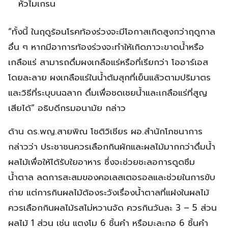
หัวไมเกรน
“ทั้งนี้ ในฤดูร้อนโรคท้องร่วงจะมีโอกาสเกิดสูงกว่าฤดูกาล
อื่น ๆ หากมีอาการท้องร่วงจะทำให้เกิดภาวะขาดน้ำหรือ
เกลือแร่ สามารถดื่มผงเกลือแร่หรือที่เรียกว่า โออาร์เอส
โดยละลาย ผงเกลือแร่ในน้ำต้มสุกที่เย็นแล้วตามปริมาตร
และวิธีที่ระบุบนฉลาก ดื่มเพื่อชดเชยน้ำและเกลือแร่ที่สูญ
เสียได้” อธิบดีกรมอนามัย กล่าว
ด้าน ดร.พญ.สายพิณ โชติวิเชียร ผอ.สำนักโภชนาการ
กล่าวว่า ประชาชนควรเลือกกินผักและผลไม้มากกว่าดื่มน้ำ
ผลไม้เพื่อให้ได้รับใยอาหาร ซึ่งจะช่วยชะลอการดูดซึม
น้ำตาล ลดการสะสมของคอเลสเตอรอลและช่วยในการขับ
ถ่าย แต่การกินผลไม้ต้องระวังเรื่องน้ำตาลที่แฝงในผลไม้
ควรเลือกกินผลไม้รสไม่หวานจัด ควรกินวันละ 3 – 5 ส่วน
ผลไม้ 1 ส่วน เช่น แตงโม 6 ชิ้นคำ หรือมะละกอ 6 ชิ้นคำ