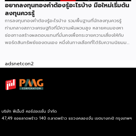
ธรรมชาติ ไม่ต่างจากปั๊มน้ำมันหลายเจ้าที่มักตั้งอยู่ตรงข้ามกันบน
อยากลงทุนทองคำต้องรู้อะไรบ้าง มือใหม่เริ่มต้น
ถนนสายหลัก 2. ทฤษฎีคลัสเตอร์การค้า รวมกันแข็งกว่าแยกกัน
ลงทุนควรรู้
ในทางเศรษฐศาสตร์ค้าปลีกมีหลักการที่เรียกว่า retail
การลงทุนทองคำต้องรู้อะไรบ้าง รวมพื้นฐานที่นักลงทุนควรรู้
agglomeration หรือการรวมกลุ่มธุรกิจประเภทเดียวกันไว้ในจุด
ท่ามกลางสภาวะเศรษฐกิจที่มีความผันผวนสูง หลายคนมองหา
เดียว ฟังดูขัดสามัญสำนึกที่ว่าคู่แข่งควรหนีห่างกันไว้ แต่ในความ
ช่องทางสร้างผลตอบแทนที่มั่นคงเพื่อกระจายความเสี่ยงให้กับ
จริงกลับตรงกันข้าม เพราะจุดที่มี 7-Eleven และ CJ More อยู่
พอร์ตสินทรัพย์ของตนเอง หนึ่งในทางเลือกที่ได้รับความนิยมมา
ด้วยกันจะกลายเป็น “จุดหมายปลายทาง” […]
อย่างยาวนานและยังคงเป็นที่จับตามองอยู่เสมอคือสินทรัพย์
ประเภทโลหะมีค่า แต่ก่อนที่เราจะตัดสินใจนำเงินทุนไปวางไว้ตรง
adsnetcon2
นั้น มีรายละเอียดสำคัญหลายประการที่ต้องทำความเข้าใจให้
ถ่องแท้ หากตั้งใจที่จะเริ่มการลงทุนทองคำอย่างจริงจัง ลองมาดู
ข้อมูลพื้นฐานที่จำเป็นต่อการเตรียมตัวกันก่อนว่ามีประเด็นใดบ้าง
ที่เราต้องศึกษาให้รอบคอบ การลงทุนทองคำ คืออะไร G H
BANK อธิบายว่า การลงทุนทองคำหมายถึงการนำเงินทุนที่เรามีไป
แลกเปลี่ยนเป็นสินทรัพย์ประเภททองคำในลักษณะต่าง ๆ เพื่อรอ
คอยให้มูลค่าของสิ่งนี้ปรับตัวสูงขึ้นเมื่อเวลาผ่านไป โลหะมีค่าชนิด
บริษัท พีเอ็มจี คอร์ปอเรชั่น จำกัด
นี้ได้รับการยกย่องให้เป็นแหล่งพักเงินที่ปลอดภัย หรือ Safe
47,49 ซอยลาดพร้าว 140 ถ.ลาดพร้าว แขวงคลองจั่น เขตบางกะปิ กรุงเทพฯ
Haven เนื่องจากมีมูลค่าคงที่อยู่ในตัวเอง จึงช่วยปกป้องความ
มั่งคั่งของเราจากปัญหาเงินเฟ้อหรือความผันผวนทางเศรษฐกิจได้