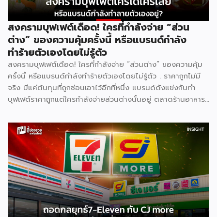
สงครามบุฟเฟต์เดือด! ใครที่กำลังจ่าย “ส่วน
ต่าง” ของความคุ้มครั้งนี้ หรือแบรนด์กำลัง
ทำร้ายตัวเองโดยไม่รู้ตัว
สงครามบุฟเฟต์เดือด! ใครที่กำลังจ่าย “ส่วนต่าง” ของความคุ้ม
ครั้งนี้ หรือแบรนด์กำลังทำร้ายตัวเองโดยไม่รู้ตัว . ราคาถูกไม่มี
จริง มีแค่ต้นทุนที่ถูกซ่อนเอาไว้อีกที่หนึ่ง แบรนด์ดังแข่งกันทำ
บุฟเฟต์ราคาถูกแต่ใครกำลังจ่ายส่วนต่างนั้นอยู่ ตลาดร้านอาหาร
ไทยปี 2025 มีมูลค่าสูงถึง 572,000 ล้านบาท เติบโต 4.8% และ
ยังคงเติบโตต่อเนื่อง ฟังดูน่าลงทุน แต่ภายใต้ตัวเลขที่สวยงาม
นั้น ซ่อนความจริงที่ไม่ค่อยมีใครพูดถึง นั่นคือ ยิ่งตลาดใหญ่ การ
แข่งขันยิ่งโหด และสงครามบุฟเฟต์ราคาถูกคือหนึ่งในสมรภูมิที่
เดิมพันสูงที่สุด . [ Content Chapter ] 1.สงครามที่ไม่มีใครกล้า
หยุดก่อน 2.ใครได้ ใครเสีย ทั้งสองฝั่ง 3.Case Study แบรนด์
ไทยในสงครามเดียวกัน 4.ผู้แพ้ที่เงียบที่สุด “พนักงาน” 5.บทสรุป
. [ 1.สงครามที่ไม่มีใครกล้าหยุดก่อน ] . สงครามบุฟเฟต์ไม่ได้เกิด
จากความใจดีของแบรนด์ แต่เกิดจาก ความกลัว กลัวเสียลูกค้าให้
คู่แข่งตามมาตรฐานธุรกิจร้านอาหารไทย Food Cost ที่ดีควรอยู่