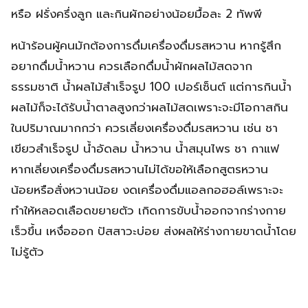
หรือ ฝรั่งครึ่งลูก และกินผักอย่างน้อยมื้อละ 2 ทัพพี
หน้าร้อนผู้คนมักต้องการดื่มเครื่องดื่มรสหวาน หากรู้สึก
อยากดื่มน้ำหวาน ควรเลือกดื่มน้ำผักผลไม้สดจาก
ธรรมชาติ น้ำผลไม้สำเร็จรูป 100 เปอร์เซ็นต์ แต่การกินน้ำ
ผลไม้ก็จะได้รับน้ำตาลสูงกว่าผลไม้สดเพราะจะมีโอกาสกิน
ในปริมาณมากกว่า ควรเลี่ยงเครื่องดื่มรสหวาน เช่น ชา
เขียวสำเร็จรูป น้ำอัดลม น้ำหวาน น้ำสมุนไพร ชา กาแฟ
หากเลี่ยงเครื่องดื่มรสหวานไม่ได้ขอให้เลือกสูตรหวาน
น้อยหรือสั่งหวานน้อย งดเครื่องดื่มแอลกอฮอล์เพราะจะ
ทำให้หลอดเลือดขยายตัว เกิดการขับน้ำออกจากร่างกาย
เร็วขึ้น เหงื่อออก ปัสสาวะบ่อย ส่งผลให้ร่างกายขาดน้ำโดย
ไม่รู้ตัว