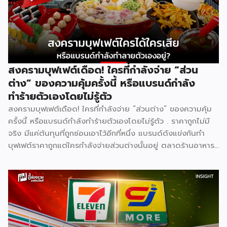
สงครามบุฟเฟต์เดือด! ใครที่กำลังจ่าย “ส่วน
ต่าง” ของความคุ้มครั้งนี้ หรือแบรนด์กำลัง
ทำร้ายตัวเองโดยไม่รู้ตัว
สงครามบุฟเฟต์เดือด! ใครที่กำลังจ่าย “ส่วนต่าง” ของความคุ้ม
ครั้งนี้ หรือแบรนด์กำลังทำร้ายตัวเองโดยไม่รู้ตัว . ราคาถูกไม่มี
จริง มีแค่ต้นทุนที่ถูกซ่อนเอาไว้อีกที่หนึ่ง แบรนด์ดังแข่งกันทำ
บุฟเฟต์ราคาถูกแต่ใครกำลังจ่ายส่วนต่างนั้นอยู่ ตลาดร้านอาหาร
ไทยปี 2025 มีมูลค่าสูงถึง 572,000 ล้านบาท เติบโต 4.8% และ
ยังคงเติบโตต่อเนื่อง ฟังดูน่าลงทุน แต่ภายใต้ตัวเลขที่สวยงาม
นั้น ซ่อนความจริงที่ไม่ค่อยมีใครพูดถึง นั่นคือ ยิ่งตลาดใหญ่ การ
แข่งขันยิ่งโหด และสงครามบุฟเฟต์ราคาถูกคือหนึ่งในสมรภูมิที่
เดิมพันสูงที่สุด . [ Content Chapter ] 1.สงครามที่ไม่มีใครกล้า
หยุดก่อน 2.ใครได้ ใครเสีย ทั้งสองฝั่ง 3.Case Study แบรนด์