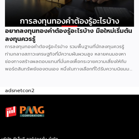
CJ More ต่างก็มองหาปัจจัยเดียวกันคือปริมาณคนเดินผ่าน
สูงสุด จุดที่ตอบโจทย์ได้ดีที่สุดจึงมักเหลืออยู่ไม่กี่จุดในแต่ละย่าน
ผลคือทั้งสองแบรนด์ไปกระจุกตัวอยู่ในบริเวณเดียวกันโดย
ธรรมชาติ ไม่ต่างจากปั๊มน้ำมันหลายเจ้าที่มักตั้งอยู่ตรงข้ามกันบน
อยากลงทุนทองคำต้องรู้อะไรบ้าง มือใหม่เริ่มต้น
ถนนสายหลัก 2. ทฤษฎีคลัสเตอร์การค้า รวมกันแข็งกว่าแยกกัน
ลงทุนควรรู้
ในทางเศรษฐศาสตร์ค้าปลีกมีหลักการที่เรียกว่า retail
การลงทุนทองคำต้องรู้อะไรบ้าง รวมพื้นฐานที่นักลงทุนควรรู้
agglomeration หรือการรวมกลุ่มธุรกิจประเภทเดียวกันไว้ในจุด
ท่ามกลางสภาวะเศรษฐกิจที่มีความผันผวนสูง หลายคนมองหา
เดียว ฟังดูขัดสามัญสำนึกที่ว่าคู่แข่งควรหนีห่างกันไว้ แต่ในความ
ช่องทางสร้างผลตอบแทนที่มั่นคงเพื่อกระจายความเสี่ยงให้กับ
จริงกลับตรงกันข้าม เพราะจุดที่มี 7-Eleven และ CJ More อยู่
พอร์ตสินทรัพย์ของตนเอง หนึ่งในทางเลือกที่ได้รับความนิยมมา
ด้วยกันจะกลายเป็น “จุดหมายปลายทาง” […]
อย่างยาวนานและยังคงเป็นที่จับตามองอยู่เสมอคือสินทรัพย์
ประเภทโลหะมีค่า แต่ก่อนที่เราจะตัดสินใจนำเงินทุนไปวางไว้ตรง
adsnetcon2
นั้น มีรายละเอียดสำคัญหลายประการที่ต้องทำความเข้าใจให้
ถ่องแท้ หากตั้งใจที่จะเริ่มการลงทุนทองคำอย่างจริงจัง ลองมาดู
ข้อมูลพื้นฐานที่จำเป็นต่อการเตรียมตัวกันก่อนว่ามีประเด็นใดบ้าง
ที่เราต้องศึกษาให้รอบคอบ การลงทุนทองคำ คืออะไร G H
BANK อธิบายว่า การลงทุนทองคำหมายถึงการนำเงินทุนที่เรามีไป
แลกเปลี่ยนเป็นสินทรัพย์ประเภททองคำในลักษณะต่าง ๆ เพื่อรอ
คอยให้มูลค่าของสิ่งนี้ปรับตัวสูงขึ้นเมื่อเวลาผ่านไป โลหะมีค่าชนิด
บริษัท พีเอ็มจี คอร์ปอเรชั่น จำกัด