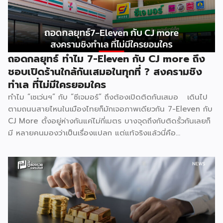
ไทยในสงครามเดียวกัน 4.ผู้แพ้ที่เงียบที่สุด “พนักงาน” 5.บทสรุป
. [ 1.สงครามที่ไม่มีใครกล้าหยุดก่อน ] . สงครามบุฟเฟต์ไม่ได้เกิด
จากความใจดีของแบรนด์ แต่เกิดจาก ความกลัว กลัวเสียลูกค้าให้
คู่แข่งตามมาตรฐานธุรกิจร้านอาหารไทย Food Cost ที่ดีควรอยู่
ที่ 25–35% ของราคาขาย และ Net […]
ถอดกลยุทธ์ ทำไม 7-Eleven กับ CJ more ถึง
ชอบเปิดร้านใกล้กันเสมอในทุกที่ ? สงครามชิง
ทำเล ที่ไม่มีใครยอมใคร
ทำไม “เซเว่นฯ” กับ “ซีเจมอร์” ถึงต้องเปิดติดกันเสมอ เดินไป
ตามถนนสายไหนในเมืองไทยก็มักเจอภาพเดียวกัน 7-Eleven กับ
CJ More ตั้งอยู่ห่างกันแค่ไม่กี่เมตร บางจุดถึงกับติดรั้วกันเลยก็
มี หลายคนมองว่าเป็นเรื่องแปลก แต่แท้จริงแล้วนี่คือ
ปรากฏการณ์ที่มีเหตุผลเชิงโครงสร้างธุรกิจรองรับอยู่หลายชั้น
ไม่ใช่เรื่องบังเอิญ และไม่ใช่เรื่องที่แบรนด์ใดไล่ตามแบรนด์ใด แต่
เป็นผลลัพธ์ตามธรรมชาติของกลไกตลาดค้าปลีก 1. ทำเลที่ดี
มีอยู่จำกัด ธุรกิจค้าปลีกทุกประเภทต้องพึ่งพา “จุดตัดของการ
สัญจร” เป็นหัวใจหลัก ไม่ว่าจะเป็นสี่แยกไฟแดง ปากซอยที่คนเข้า
ออกทุกวัน หน้าปั๊มน้ำมัน หรือหน้าคอนโดที่มีคนเดินผ่านหนาแน่น
ทำเลลักษณะนี้ในแต่ละพื้นที่มีจำนวนจำกัดมาก ทั้ง 7-Eleven และ