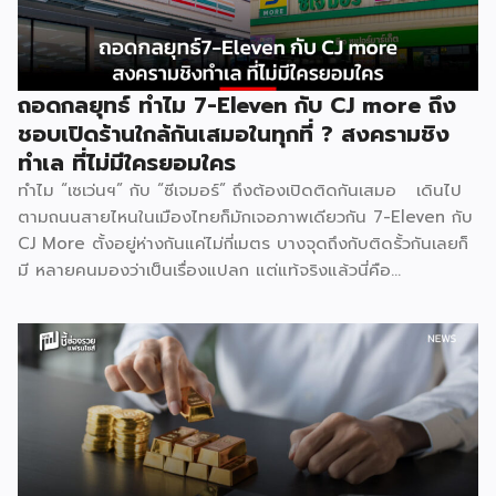
. [ 1.สงครามที่ไม่มีใครกล้าหยุดก่อน ] . สงครามบุฟเฟต์ไม่ได้เกิด
จากความใจดีของแบรนด์ แต่เกิดจาก ความกลัว กลัวเสียลูกค้าให้
คู่แข่งตามมาตรฐานธุรกิจร้านอาหารไทย Food Cost ที่ดีควรอยู่
ที่ 25–35% ของราคาขาย และ Net […]
ถอดกลยุทธ์ ทำไม 7-Eleven กับ CJ more ถึง
ชอบเปิดร้านใกล้กันเสมอในทุกที่ ? สงครามชิง
ทำเล ที่ไม่มีใครยอมใคร
ทำไม “เซเว่นฯ” กับ “ซีเจมอร์” ถึงต้องเปิดติดกันเสมอ เดินไป
ตามถนนสายไหนในเมืองไทยก็มักเจอภาพเดียวกัน 7-Eleven กับ
CJ More ตั้งอยู่ห่างกันแค่ไม่กี่เมตร บางจุดถึงกับติดรั้วกันเลยก็
มี หลายคนมองว่าเป็นเรื่องแปลก แต่แท้จริงแล้วนี่คือ
ปรากฏการณ์ที่มีเหตุผลเชิงโครงสร้างธุรกิจรองรับอยู่หลายชั้น
ไม่ใช่เรื่องบังเอิญ และไม่ใช่เรื่องที่แบรนด์ใดไล่ตามแบรนด์ใด แต่
เป็นผลลัพธ์ตามธรรมชาติของกลไกตลาดค้าปลีก 1. ทำเลที่ดี
มีอยู่จำกัด ธุรกิจค้าปลีกทุกประเภทต้องพึ่งพา “จุดตัดของการ
สัญจร” เป็นหัวใจหลัก ไม่ว่าจะเป็นสี่แยกไฟแดง ปากซอยที่คนเข้า
ออกทุกวัน หน้าปั๊มน้ำมัน หรือหน้าคอนโดที่มีคนเดินผ่านหนาแน่น
ทำเลลักษณะนี้ในแต่ละพื้นที่มีจำนวนจำกัดมาก ทั้ง 7-Eleven และ
CJ More ต่างก็มองหาปัจจัยเดียวกันคือปริมาณคนเดินผ่าน