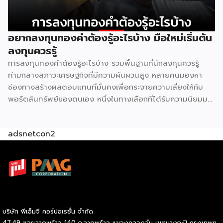
สูงสุด จุดที่ตอบโจทย์ได้ดีที่สุดจึงมักเหลืออยู่ไม่กี่จุดในแต่ละย่าน
ผลคือทั้งสองแบรนด์ไปกระจุกตัวอยู่ในบริเวณเดียวกันโดย
ธรรมชาติ ไม่ต่างจากปั๊มน้ำมันหลายเจ้าที่มักตั้งอยู่ตรงข้ามกันบน
อยากลงทุนทองคำต้องรู้อะไรบ้าง มือใหม่เริ่มต้น
ถนนสายหลัก 2. ทฤษฎีคลัสเตอร์การค้า รวมกันแข็งกว่าแยกกัน
ลงทุนควรรู้
ในทางเศรษฐศาสตร์ค้าปลีกมีหลักการที่เรียกว่า retail
การลงทุนทองคำต้องรู้อะไรบ้าง รวมพื้นฐานที่นักลงทุนควรรู้
agglomeration หรือการรวมกลุ่มธุรกิจประเภทเดียวกันไว้ในจุด
ท่ามกลางสภาวะเศรษฐกิจที่มีความผันผวนสูง หลายคนมองหา
เดียว ฟังดูขัดสามัญสำนึกที่ว่าคู่แข่งควรหนีห่างกันไว้ แต่ในความ
ช่องทางสร้างผลตอบแทนที่มั่นคงเพื่อกระจายความเสี่ยงให้กับ
จริงกลับตรงกันข้าม เพราะจุดที่มี 7-Eleven และ CJ More อยู่
พอร์ตสินทรัพย์ของตนเอง หนึ่งในทางเลือกที่ได้รับความนิยมมา
ด้วยกันจะกลายเป็น “จุดหมายปลายทาง” […]
อย่างยาวนานและยังคงเป็นที่จับตามองอยู่เสมอคือสินทรัพย์
ประเภทโลหะมีค่า แต่ก่อนที่เราจะตัดสินใจนำเงินทุนไปวางไว้ตรง
adsnetcon2
นั้น มีรายละเอียดสำคัญหลายประการที่ต้องทำความเข้าใจให้
ถ่องแท้ หากตั้งใจที่จะเริ่มการลงทุนทองคำอย่างจริงจัง ลองมาดู
ข้อมูลพื้นฐานที่จำเป็นต่อการเตรียมตัวกันก่อนว่ามีประเด็นใดบ้าง
ที่เราต้องศึกษาให้รอบคอบ การลงทุนทองคำ คืออะไร G H
BANK อธิบายว่า การลงทุนทองคำหมายถึงการนำเงินทุนที่เรามีไป
แลกเปลี่ยนเป็นสินทรัพย์ประเภททองคำในลักษณะต่าง ๆ เพื่อรอ
คอยให้มูลค่าของสิ่งนี้ปรับตัวสูงขึ้นเมื่อเวลาผ่านไป โลหะมีค่าชนิด
บริษัท พีเอ็มจี คอร์ปอเรชั่น จำกัด
นี้ได้รับการยกย่องให้เป็นแหล่งพักเงินที่ปลอดภัย หรือ Safe
47,49 ซอยลาดพร้าว 140 ถ.ลาดพร้าว แขวงคลองจั่น เขตบางกะปิ กรุงเทพฯ