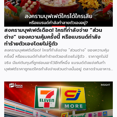
สงครามบุฟเฟต์เดือด! ใครที่กำลังจ่าย “ส่วน
ต่าง” ของความคุ้มครั้งนี้ หรือแบรนด์กำลัง
ทำร้ายตัวเองโดยไม่รู้ตัว
สงครามบุฟเฟต์เดือด! ใครที่กำลังจ่าย “ส่วนต่าง” ของความคุ้ม
ครั้งนี้ หรือแบรนด์กำลังทำร้ายตัวเองโดยไม่รู้ตัว . ราคาถูกไม่มี
จริง มีแค่ต้นทุนที่ถูกซ่อนเอาไว้อีกที่หนึ่ง แบรนด์ดังแข่งกันทำ
บุฟเฟต์ราคาถูกแต่ใครกำลังจ่ายส่วนต่างนั้นอยู่ ตลาดร้านอาหาร
ไทยปี 2025 มีมูลค่าสูงถึง 572,000 ล้านบาท เติบโต 4.8% และ
ยังคงเติบโตต่อเนื่อง ฟังดูน่าลงทุน แต่ภายใต้ตัวเลขที่สวยงาม
นั้น ซ่อนความจริงที่ไม่ค่อยมีใครพูดถึง นั่นคือ ยิ่งตลาดใหญ่ การ
แข่งขันยิ่งโหด และสงครามบุฟเฟต์ราคาถูกคือหนึ่งในสมรภูมิที่
เดิมพันสูงที่สุด . [ Content Chapter ] 1.สงครามที่ไม่มีใครกล้า
หยุดก่อน 2.ใครได้ ใครเสีย ทั้งสองฝั่ง 3.Case Study แบรนด์
ไทยในสงครามเดียวกัน 4.ผู้แพ้ที่เงียบที่สุด “พนักงาน” 5.บทสรุป