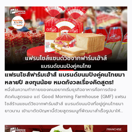
ปกครองไทยให้ความสำคัญกับการเรียนของลูกหลานเสมอ และ
Bright Up Kids คือแบรนด์แฟรนไชส์การศึกษาที่เข้ามาตอบ
โจทย์นี้ ด้วยหลักสูตรที่ได้รับการยอมรับว่าติด 1 ใน 10 กวดวิชาที่
ดีที่สุดในประเทศไทย จุดเด่นสำคัญคืองบลงทุนเริ่มต้นเพียง
79,000 บาท พร้อมระบบเทรนแบบมืออาชีพให้ฟรี ทำให้ผู้ที่ไม่มี
ประสบการณ์ด้านการสอนมาก่อนก็สามารถเป็นเจ้าของธุรกิจกวด
วิชาได้ รู้จัก Bright Up Kids ก่อนตัดสินใจ Bright Up Kids
เป็นแฟรนไชส์การศึกษาที่มีหลักสูตรครบ จบที่เดียว ครอบคลุม
วิชาหลักอย่างคณิตศาสตร์ วิทยาศาสตร์ และภาษาอังกฤษ ซึ่งเป็น
วิชาที่ผู้ปกครองส่วนใหญ่ให้ความสำคัญที่สุดในการติวเสริมให้ลูก
แฟรนไชส์ฟาร์มเฮ้าส์ แบรนด์ขนมปังคู่คนไทยมา
จุดแข็งที่ทำให้แบรนด์ได้รับความเชื่อถือคือการติดอันดับ 1 ใน 10
หลายปี ลงทุนน้อย หมดกังวลเรื่องคิดสูตร!
[…]
หนึ่งในความท้าทายของคนอยากเริ่มธุรกิจอาหารคือการต้อง
คิดค้นสูตรเอง แต่ Good Morning Farmhouse (GMF) แฟรน
ไชส์ร้านแซนด์วิชจากฟาร์มเฮ้าส์ แบรนด์ขนมปังที่อยู่คู่คนไทยมา
ยาวนาน เข้ามาตัดปัญหานี้ด้วยสูตรเมนูที่พัฒนาสำเร็จรูปมาให้
แล้ว พร้อมความน่าเชื่อถือของแบรนด์ที่คนไทยรู้จักดี จุดเด่นของ
GMF คือการลงทุนที่ไม่สูง ไม่ต้องกังวลเรื่องการคิดสูตรอาหาร