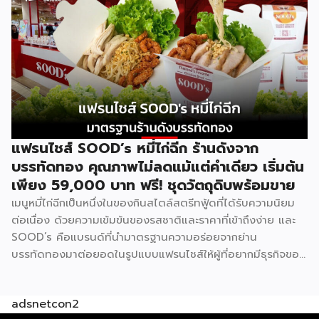
เพราะทุกอย่างมีมาตรฐานจากฟาร์มเฮ้าส์รองรับอยู่แล้ว เหมาะกับ
ผู้ที่อยากมีธุรกิจของตัวเองแต่ไม่มีพื้นฐานด้านการทำอาหาร รู้จัก
Good Morning Farmhouse ก่อนตัดสินใจ Good Morning
Farmhouse เป็นโครงการแฟรนไชส์ภายใต้บริษัทฟาร์มเฮ้าส์ ที่
เปิดโอกาสให้ผู้สนใจมีธุรกิจเป็นของตัวเอง ประกอบการได้ในเวลา
สั้นๆ โดยผู้ร่วมค้าจะได้รับสิทธิ์พิเศษในการซื้อส่วนผสมแซนด์วิช
สูตรเฉพาะจากฟาร์มเฮ้าส์โดยตรง พร้อมการสนับสนุนด้าน
อุปกรณ์ วัตถุดิบ และการอบรมทักษะการทำแซนด์วิชอย่างถูกวิธี
ตามหลักสุขาภิบาลและอนามัย เมนูของแบรนด์มีให้เลือกถึง 8 ไส้
แฟรนไชส์ SOOD’s หมี่ไก่ฉีก ร้านดังจาก
ได้แก่ แซนด์วิชโฮลวีตไส้แฮมหมูหยอง ไส้แฮม ไส้ปูอัด ไส้ไข่ดาว
บรรทัดทอง คุณภาพไม่ลดแม้แต่คำเดียว เริ่มต้น
หมูหยองพริกเผา ไส้เทสตี้แฮม ไส้ทูน่าหมูหยอง ไส้ทูน่า และไส้
เพียง 59,000 บาท ฟรี! ชุดวัตถุดิบพร้อมขาย
หมูหยองพริกเผา ครอบคลุมทั้งรสชาติคลาสสิกและรสชาติที่คน
เมนูหมี่ไก่ฉีกเป็นหนึ่งในของกินสไตล์สตรีทฟู้ดที่ได้รับความนิยม
ไทยคุ้นเคย ปรัชญาสำคัญที่ผู้ร่วมค้าต้องยึดถือคือ “แซนด์วิชมี
ต่อเนื่อง ด้วยความเข้มข้นของรสชาติและราคาที่เข้าถึงง่าย และ
คุณภาพ ใหม่ สด สะอาด อร่อย” ภายใต้มาตรฐานของฟาร์มเฮ้าส์
SOOD’s คือแบรนด์ที่นำมาตรฐานความอร่อยจากย่าน
ปัจจุบัน GMF ได้รับความนิยมกระจายอยู่ทั่วกรุงเทพฯ และ
บรรทัดทองมาต่อยอดในรูปแบบแฟรนไชส์ให้ผู้ที่อยากมีธุรกิจของ
ปริมณฑล […]
ตัวเอง ปัจจุบัน SOOD’s ครอบคลุมมากกว่า 20 สาขาทั่ว
กรุงเทพฯ และปริมณฑล และล่าสุดเปิดรับแฟรนไชส์อย่างเป็น
adsnetcon2
ทางการ เริ่มต้นเพียง 59,000 บาท ก็สามารถเปิดขายได้ทันที