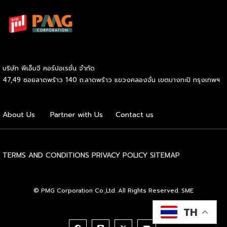
โดยไม่จำเป็นต้องมีประสบการณ์มาก่อน รู้จัก SOOD’s หมี่ไก่ฉีก
ก่อนตัดสินใจ จุดขายหลักของ SOOD’s คือความอร่อยแบบต้น
ตำรับ มาตรฐานเดียวกับร้านดังจากบรรทัดทอง แต่นำมาปรับให้
เข้าถึงได้ง่ายขึ้นในราคาที่จับต้องได้ โดยไม่ลดทอนคุณภาพ
วัตถุดิบคัดสรรสดใหม่ทุกขั้นตอน และควบคุมมาตรฐานให้ทุก
กล่องมีรสชาติสม่ำเสมอไม่ว่าจะสั่งจากสาขาไหน เมนูของแบรนด์
บริษัท พีเอ็มจี คอร์ปอเรชั่น จำกัด
เน้นความเรียบง่ายแต่จัดเต็มด้านรสชาติ ได้แก่ หมี่ไก่ฉีก ไซส์ S
47,49 ซอยลาดพร้าว 140 ถ.ลาดพร้าว แขวงคลองจั่น เขตบางกะปิ กรุงเทพฯ
ราคา 69 บาท และไซส์ M ราคา 85 บาท หมี่ไก่แซ่บไซส์ M ราคา
89 บาท และหมี่หมูย่างไซส์ M ราคา 120 บาท จุดเด่นอยู่ที่เส้นหมี่
นุ่มกำลังดี เนื้อไก่ฉีกแน่น หมูย่างหอมฉ่ำ […]
About Us
Partner with Us
Contact us
TERMS AND CONDITIONS
PRIVACY POLICY
SITEMAP
© PMG Corporation Co.,Ltd. All Rights Reserved. SME
TH