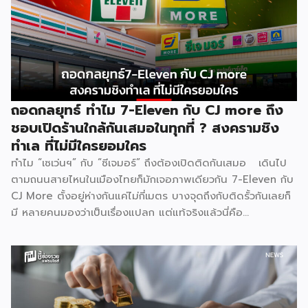
เดิมพันสูงที่สุด . [ Content Chapter ] 1.สงครามที่ไม่มีใครกล้า
หยุดก่อน 2.ใครได้ ใครเสีย ทั้งสองฝั่ง 3.Case Study แบรนด์
ไทยในสงครามเดียวกัน 4.ผู้แพ้ที่เงียบที่สุด “พนักงาน” 5.บทสรุป
. [ 1.สงครามที่ไม่มีใครกล้าหยุดก่อน ] . สงครามบุฟเฟต์ไม่ได้เกิด
จากความใจดีของแบรนด์ แต่เกิดจาก ความกลัว กลัวเสียลูกค้าให้
คู่แข่งตามมาตรฐานธุรกิจร้านอาหารไทย Food Cost ที่ดีควรอยู่
ที่ 25–35% ของราคาขาย และ Net […]
ถอดกลยุทธ์ ทำไม 7-Eleven กับ CJ more ถึง
ชอบเปิดร้านใกล้กันเสมอในทุกที่ ? สงครามชิง
ทำเล ที่ไม่มีใครยอมใคร
ทำไม “เซเว่นฯ” กับ “ซีเจมอร์” ถึงต้องเปิดติดกันเสมอ เดินไป
ตามถนนสายไหนในเมืองไทยก็มักเจอภาพเดียวกัน 7-Eleven กับ
CJ More ตั้งอยู่ห่างกันแค่ไม่กี่เมตร บางจุดถึงกับติดรั้วกันเลยก็
มี หลายคนมองว่าเป็นเรื่องแปลก แต่แท้จริงแล้วนี่คือ
ปรากฏการณ์ที่มีเหตุผลเชิงโครงสร้างธุรกิจรองรับอยู่หลายชั้น
ไม่ใช่เรื่องบังเอิญ และไม่ใช่เรื่องที่แบรนด์ใดไล่ตามแบรนด์ใด แต่
เป็นผลลัพธ์ตามธรรมชาติของกลไกตลาดค้าปลีก 1. ทำเลที่ดี
มีอยู่จำกัด ธุรกิจค้าปลีกทุกประเภทต้องพึ่งพา “จุดตัดของการ
สัญจร” เป็นหัวใจหลัก ไม่ว่าจะเป็นสี่แยกไฟแดง ปากซอยที่คนเข้า