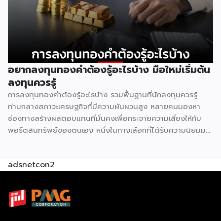
ออกทุกวัน หน้าปั๊มน้ำมัน หรือหน้าคอนโดที่มีคนเดินผ่านหนาแน่น
ทำเลลักษณะนี้ในแต่ละพื้นที่มีจำนวนจำกัดมาก ทั้ง 7-Eleven และ
CJ More ต่างก็มองหาปัจจัยเดียวกันคือปริมาณคนเดินผ่าน
สูงสุด จุดที่ตอบโจทย์ได้ดีที่สุดจึงมักเหลืออยู่ไม่กี่จุดในแต่ละย่าน
ผลคือทั้งสองแบรนด์ไปกระจุกตัวอยู่ในบริเวณเดียวกันโดย
ธรรมชาติ ไม่ต่างจากปั๊มน้ำมันหลายเจ้าที่มักตั้งอยู่ตรงข้ามกันบน
อยากลงทุนทองคำต้องรู้อะไรบ้าง มือใหม่เริ่มต้น
ถนนสายหลัก 2. ทฤษฎีคลัสเตอร์การค้า รวมกันแข็งกว่าแยกกัน
ลงทุนควรรู้
ในทางเศรษฐศาสตร์ค้าปลีกมีหลักการที่เรียกว่า retail
การลงทุนทองคำต้องรู้อะไรบ้าง รวมพื้นฐานที่นักลงทุนควรรู้
agglomeration หรือการรวมกลุ่มธุรกิจประเภทเดียวกันไว้ในจุด
ท่ามกลางสภาวะเศรษฐกิจที่มีความผันผวนสูง หลายคนมองหา
เดียว ฟังดูขัดสามัญสำนึกที่ว่าคู่แข่งควรหนีห่างกันไว้ แต่ในความ
ช่องทางสร้างผลตอบแทนที่มั่นคงเพื่อกระจายความเสี่ยงให้กับ
จริงกลับตรงกันข้าม เพราะจุดที่มี 7-Eleven และ CJ More อยู่
พอร์ตสินทรัพย์ของตนเอง หนึ่งในทางเลือกที่ได้รับความนิยมมา
ด้วยกันจะกลายเป็น “จุดหมายปลายทาง” […]
อย่างยาวนานและยังคงเป็นที่จับตามองอยู่เสมอคือสินทรัพย์
ประเภทโลหะมีค่า แต่ก่อนที่เราจะตัดสินใจนำเงินทุนไปวางไว้ตรง
adsnetcon2
นั้น มีรายละเอียดสำคัญหลายประการที่ต้องทำความเข้าใจให้
ถ่องแท้ หากตั้งใจที่จะเริ่มการลงทุนทองคำอย่างจริงจัง ลองมาดู
ข้อมูลพื้นฐานที่จำเป็นต่อการเตรียมตัวกันก่อนว่ามีประเด็นใดบ้าง
ที่เราต้องศึกษาให้รอบคอบ การลงทุนทองคำ คืออะไร G H
BANK อธิบายว่า การลงทุนทองคำหมายถึงการนำเงินทุนที่เรามีไป