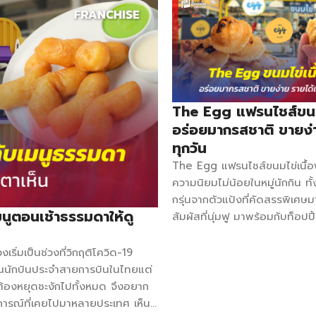
The Egg แฟรนไชส์ขนมไ
อร่อยมากรสชาติ ขายง่
ทุกวัน
The Egg แฟรนไชส์ขนมไข่เนื้อฟูท
ความนิยมไม่น้อยในหมู่นักกิน ท
กรุ่นจากตัวแป้งที่คัดสรรพิเศษมา
มนูตอนเช้าธรรมดาให้ดู
สัมผัสที่นุ่มฟู มาพร้อมกับท็อปปิ
รสชาติ รสดั้งเดิม ลูกเกด มะพ
เบอร์รี่ กล้วยหอม ธัญพืช ช็อ
ริ่มเป็นช่วงที่วิกฤติโควิด-19
ฝอยทอง อีกทั้งขนมไข่ยังถือเป็น
็นนักบินประจำสายการบินในไทยแต่
ง่าย ขายดี ไม่มีตกยุค ไม่ต้อง
ต้องหยุดชะงักไปทั้งหมด จึงอยาก
แค่คุณอยากมีอาชีพและสนใจในต
บการณ์ที่เคยไปมาหลายประเทศ เห็น