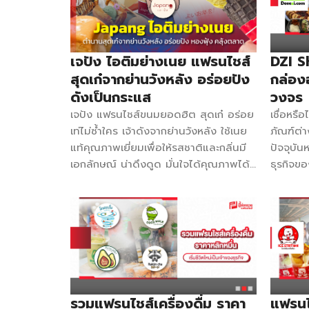
แรงอย่างต่อเนื่อง วันนี้ชี้ช่องรวยขอ
กะเพรา ต
ร้าน POS […]
แบบ A) ข
รวบรวมแบรนด์เครื่องดื่มและของหวานที่
เปรี้ยว 
ได้ทั้งความสดชื่นและได้สุขภาพที่ดี พร้อม
ไส้กรอก
รายได้มาฝากทุกคนกัน! โคตรปั่น แฟรน
โฮมเมดแ
เจปัง ไอติมย่างเนย แฟรนไชส์
DZI Sh
ไชส์เครื่องดื่มสมูททีโยเกิร์ตเจ้าดังที่หาทาน
เอาใจสา
สุดเก๋จากย่านวังหลัง อร่อยปัง
กล่อง
ง่าย เปิดได้หลายทำเล ตั้งแต่ตลาดนัดไป
นั้นจะนำ
ดังเป็นกระแส
วงจร
จนถึงร้านเอาต์ดอร์ขนาดใหญ่ นั่นทำให้
รีดน้ำมั
เจปัง แฟรนไชส์ขนมยอดฮิต สุดเก๋ อร่อย
เชื่อหรื
โคตรปั่นเข้าถึงลูกค้าได้หลายระดับ เด่นที่
เลี่ยน ก
เท่ไม่ซ้ำใคร เจ้าดังจากย่านวังหลัง ใช้เนย
ภัณฑ์ต่
เครื่องดื่มผลไม้ที่ปั่นละเอียดมาก เนื้อเนียน
ข้อมูลก
แท้คุณภาพเยี่ยมเพื่อให้รสชาติและกลิ่นมี
ปัจจุบั
คล้ายไอศกรีม คว่ำไม่ไหล ดื่มไปมีแต่คุ้ม
บาท ระย
เอกลักษณ์ น่าดึงดูด มั่นใจได้คุณภาพได้
ธุรกิจขอ
กับคุ้ม เรื่องการทำก็ง่ายมาก ๆ ไม่ต้องมี
หลักร้อ
อย่างเต็มที่ บริหารง่าย บริหารดี ไม่เกิน
ยอดฮิตก
ทักษะอะไรมาก่อนก็สามารถทำได้ เพียง 4
ระยะเวล
ครึ่งปีมีโอกาสคืนทุน จุดกำเนิดมาจากการ
ขายง่าย
ขั้นตอน “ฉีก เท เติม ปั่น” ก็สามารถเสิร์ฟ
มากกว่า
ล้อกระแสช่วงที่ร้านย่างเนยกำลังดัง บวก
รสชาติค
ถึงมือลูกค้าได้ทันที อร่อยง่ายได้ประโยชน์
แบบพรีเ
กับการอยากให้เมนูไอศกรีมมีความแปลก
ภัณฑ์ก็
ค่า Franchise 49,000 บาท ติดต่อ :
รสชาติห
ใหม่ขึ้น พรีเมียมขึ้น จึงออกมาเป็นไอติม
DZI SHO
095-5526697 / 091-7699274
ออก ดีต่
ย่างเนย ความหวานก็มาจากน้ำอ้อยออร์แก
ผลิตและ
Facebook : โคตรปั่น สิ่งที่ได้รับ
พับ 1.15
นิคแท้จากฝีมือเกษตรกรไทย ข้อมูลการ
มากกว่า
-ออกแบบสื่อ ป้ายร้านฟรี (ลูกค้าสั่งทำ
ลงทุน งบลงทุน 170,000 บาท ค่า
ต้องการ
ป้ายเอง) -อุปกรณ์ขายครบชุด […]
รวมแฟรนไชส์เครื่องดื่ม ราคา
แฟรนไ