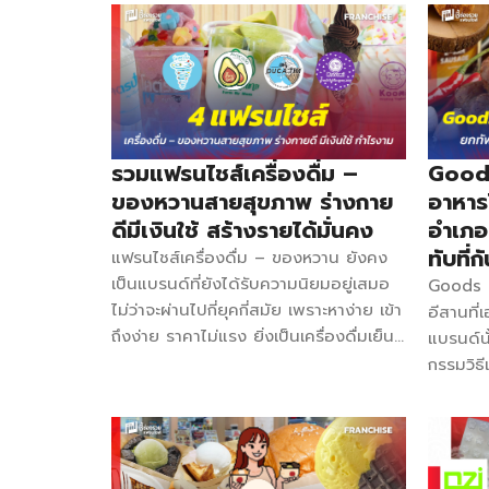
ความอร่อยในสไตล์ญี่ปุ่นมาด้วย อิชิคุง
มาแล้ว 
ชาบู ชาบูเสียบไม้ แฟรนไชส์อาหารที่ลงทุน
เกอรี่ชั
น้อยด้วยงบไม่เกิน 20,000 บาทก็สามารถ
หนึ่งในเ
ลองมาเปิดก่อนได้ สำหรับแบรนด์อิชิคุง
อรี่คุณภ
ชาบู ถือเป็นประสบการณ์ใหม่ของชาบูเสียบ
เทคโนโลย
ไม้ที่ทานง่าย สะดวก อร่อยแบบต้นตำรับ
เครื่อง
ญี่ปุ่นแท้ๆ ด้วยวัตถุดิบคุณภาพดีและน้ำ
GHP, H
รวมแฟรนไชส์เครื่องดื่ม –
Goods
ซุปสูตรพิเศษ ที่สำคัญเราใช้ ข้าวญี่ปุ่นซา
เลยว่าแต
ของหวานสายสุขภาพ ร่างกาย
อาหารไ
ซานิชิกิ ที่มีความนุ่ม หอม อร่อย ในทุกเมนู
ก็ต้องฝ
ดีมีเงินใช้ สร้างรายได้มั่นคง
อำเภอ
ไม่ว่าจะเป็นข้าวหน้าต่างๆ หรือเมนูเส้นอุด้ง
ได้รับก
ทับที่ก
แฟรนไชส์เครื่องดื่ม – ของหวาน ยังคง
จุดเด่นของทางแบรนด์ เริ่มต้นไม้ละ 10
ของ Ric
เป็นแบรนด์ที่ยังได้รับความนิยมอยู่เสมอ
Goods 
บาท เข้าถึงลูกค้าได้ง่าย แฟรนไชส์ลงทุน
พัฒนาสิ
ไม่ว่าจะผ่านไปกี่ยุคกี่สมัย เพราะหาง่าย เข้า
อีสานที
น้อย งบเริ่มต้นไม่เกิน 20,000 บาท มีเมนู
การยอมร
ถึงง่าย ราคาไม่แรง ยิ่งเป็นเครื่องดื่มเย็น
แบรนด์น
ให้เลือกหลากหลายทั้ง เมนูข้าว หมูกะทะ
หลากหลา
ๆ ของหวานเย็น ๆ ยิ่งถูกโฉลกกับอากาศ
กรรมวิธี
ย่างให้ เมนูยำเสียบไม้ เมนูอุด้ง มี 4 น้ำ
เบเกอรี
สุดร้อนแรงของประเทศไทยสุด ๆ ถือเป็น
กลัวมัน 
ซุปให้เลือก ซุปน้ำดำ ซุปหม่าล่า ซุปต้มยำ
และเครื
โอกาสอันดีสำหรับผู้ลงทุนหรือผู้ที่อยากมี
สบายใจ
และซุปทงคตสึ ลงขายและติดตั้ง Food
ขาย สำห
ธุรกิจเป็นของตัวเองโดยไม่ต้องเริ่มต้น
ไชส์ไส้
Delivery ทุกแพลตฟอร์ม ทีมการตลาด
สินค้า 
ตั้งแต่ศูนย์ อีกทั้งเทรนด์สุขภาพก็ยังมา
ถึง 8 รส
ดูแลและให้คำปรึกษาตลอดฟรี ระบบหลัง
ลงทุน งบ