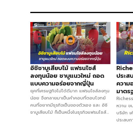
วัฒนธรรมและของกินมากมายจึงตกผลึกสุดท้ายว่า “ปาท
ที่มัดใจลูกค้า ความพรีเมียมของตัวปาท่องโก๋ กรอบนอก
คุณภาพดีจากประเทศฝรั่งเศส ทำสดใหม่วันต่อวัน เปลี่ย
Franchise 129,000 บาท คืนทุน 3-6 เดือน อุปกรณ
095-5351499 Facebook โก๋นักบิน Gohnukbin เพจ
ได้ที่ : คลิก ติดตามความเคลื่อนไหวทางธุรกิจได้ที่ : ค
อิชิชาบูเสียบไม้ แฟรนไชส์
Riche
ลงทุนน้อย ชาบูแนวใหม่ ถอด
ประสบก
แบบความอร่อยจากญี่ปุ่น
ความอ
มาตรฐ
ยุคที่เศรษฐกิจไม่ได้ดีมาก แฟรนไชส์ลงทุน
น้อย จึงกลายมาเป็นคำคอบที่ตอบโจทย์
Richess
คนที่อยากมีธุรกิจเป็นของตัวเอง และ อิชิ
หวาน ขน
ชาบูเสียบไม้ ก็เป็นหนึ่งในธุรกิจแฟรนไชส์
บริษัท เ
ลงทุนน้อยที่สามารถตอบปัญหานั้นได้ดี
ประสบกา
ด้วยราคาที่เข้าถึงง่าย เปิดก็ง่าย แถมพก
อรี่มาตั