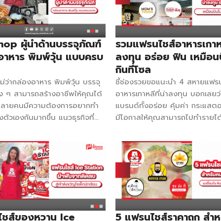
ไชส์ไอศกรีมเกล็ดหิมะ ไอซ์สเตชั่น ส
้นตำรับ วุ้นเส้น ไส้อั่ว และรส
นาดพื้นที่จำเป็น […]
รับ เกล็ดหิมะ 10 กก. (สตรอว์เบอร์
จุดเด่นอยู่ที่ความสดใหม่ของตัว
นิลคลุมโต๊ะ 120 ซม. 1 ผืน ป้ายเ
 เพราะเขาทำแบบวันต่อวันสไตล์
กล่องโฟม ที่ตัดไอศกรีม ผ้ากันเปื
ต่คงคุณภาพดีเอาไว้ อีกทั้งยัง
op ผู้นำด้านบรรจุภัณฑ์
รวมแฟรนไชส์อาหารเกาหลี
แบรนด์ โยเกิร์ต 2 กก. นม 1 ถุง 
ยคนรักสุขภาพเพราะทางแบรนด์
อาหาร พิมพ์วุ้น แบบครบ
ลงทุน อร่อย ฟิน เหมือน
แพ็ก คอนเฟลก 1 กล่อง ขวดบีบ 
ไส้กรอกอีสานไปผ่านกรรมวิธีเพื่อ
กินที่โซล
แก้ว + ช้อน 100 ชิ้น บุราณ ข
นออกให้มากที่สุด ใครกลัวมัน กลัว
อไม่ว่ากล่องอาหาร พิมพ์วุ้น บรรจุ
ชี้ช่องรวยขอแนะนำ 4 สหายแฟรน
ดอกบัวชาววังใบเตยสด ค่าแฟรนไ
ินแล้วกลัวอ้วนก็สบายใจหายห่วง
าง ๆ สามารถสร้างอาชีพให้คุณได้
อาหารเกาหลีที่น่าลงทุน บอกเลยว่
ารลงทุน งบการลงทุน 19,900
นหลายคนมีความต้องการอยากทำ
แบรนด์ทั้งอร่อย คุ้มค่า กระแสตอ
ะเวลาสัญญา 1 ปี ค่าต่อสัญญา
งตัวเองกันมากขึ้น แนวธุรกิจที่
มีโอกาสให้คุณสามารถไปทำรายได
ย (พูดคุยกับทางแบรนด์ภายหลัง)
็จะเป็นธุรกิจอาหาร ทำข้าวกล่อง
กำไรต่อไปได้ จะมีแฟรนไชส์อาหา
าคืนทุน 3-6 เดือน จำนวนสาขา
 ๆ ทำขนม เบเกอรี่ และนอกจาก
อะไรบ้างไปดูกัน! ชิคชอน ไก่กร
 10 สาขา จุดเด่น ไส้กรอกอีสาน
วามอร่อยแล้ว เรื่องของบรรจุ
ค่า Franchise 89,000 บาท ติด
มียม โฮมเมด ทำสดใหม่วันต่อวัน
สำคัญในการสร้างอาชีพด้วยเช่นกัน
087-4745999 Facebook Chic
ลากหลายกว่า 8 รสชาติ รีดน้ำมัน
P เป็นบริษัทผู้นำทางด้านการ
กรอบเกาหลี สิ่งที่ได้รับ อุปกรณ
อสุขภาพมากขึ้น สิ่งที่ได้รับ บูท
จัดจำหน่ายพลาสติกบรรจุภัณฑ์
กว่า 22 รายการ คู่มือการขาย กา
 […]
 30 ปี ที่สามารถตอบโจทย์ความ
อบรมการขาย VDO ฝึกการอบรม
สูงสุดของลูกค้า พร้อมรับประกัน
ปิ้งย่างสไตล์เกาหลี ค่า Franchis
ชส์ของหวาน Ice
5 แฟรนไชส์ราคาถูก สำห