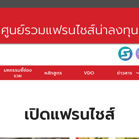
earch
r:
ศูนย์รวมแฟรนไชส์น่าลงทุน
มหกรรมชี้ช่อง
หลักสูตร
VDO
ข่าวสาร
รวย
เปิดแฟรนไชส์