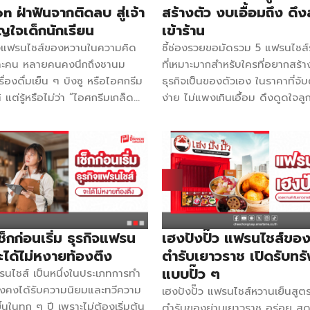
ุณภาพของสินค้า โดยสินค้าส่วน
200,000 บาท ติดต่อ 092-961
n ฝ่าฟันจากติดลบ สู่เจ้า
สร้างตัว งบเอื้อมถึง ดึงล
ป็นพลาสติก PP, PET วัสดุผ่าน
Facebook แฟรนไชส์กองจูปิ้งย่
ญใจเด็กนักเรียน
เข้าร้าน
น Food Grade ปลอดภัยต่อ
เกาหลี สิ่งที่ได้รับ ร้านปิ้งย่างไซ
ึงแฟรนไชส์ของหวานในความคิด
ชี้ช่องรวยขอมัดรวม 5 แฟรนไชส์
ึ่งวัสดุ PP สามารถเข้าไมโครเวฟ
โต๊ะไม้ธีม ส้ม-ดำ เซ็ตอุปกรณ์สำ
ละคน หลายคนคงนึกถึงชานม
ที่เหมาะมากสำหรับใครที่อยากสร้าง
อนได้ที่ 120 องศา และเย็นได้ที่
10 ชุด กระทะเกาหลีอีก 5 ใบ มอม
ครื่องดื่มเย็น ๆ บิงซู หรือไอศกรีม
ธุรกิจเป็นของตัวเอง ในราคาที่จับ
ศา DZI SHOP มีทีมนักออกแบบ
ค่า Franchise 290,000 บาท ติ
 แต่รู้หรือไม่ว่า “ไอศกรีมเกล็ด
ง่าย ไม่แพงเกินเอื้อม ดึงดูดใจลูก
พ และพร้อมให้คำปรึกษาการ
087-4989789 […]
ได้รับความนิยมที่สูงมากไม่แพ้กัน
น้อยเลย เปิดทำเลไหนก็สามารถสร
ห้เหมาะกับผลิตภัณฑ์ และเหมาะ
ในกลุ่มวัยรุ่น นักเรียน พนักงาน
ได้ จะมีแฟรนไชส์ราคาถูกจับต้อง
ด์ของลูกค้า ผลิตภัณฑ์ของเรามี
และ Ice Station ก็ตอบโจทย์จุด
บ้างไปดูกัน! Ice Station ค่า Fr
การผลิตระดับสากล และคำนึง
็นอย่างดี คุณแอน พีรญา เจ้าของ
5,900 บาท ติดต่อ 086-36564
ฝุ่นเป็นอย่างมาก เพื่อไม่ให้เกิดการ
tion แฟรนไชส์ไอศกรีมเกล็ดหิมะ
Facebook แฟรนไชส์ไอศกรีมเกล
ในอาหารเมื่อต้องนำไปใช้ ใคร
อร์รี่โยเกิร์ต เป็นอดีตพนักงาน
ไอซ์สเตชั่น สิ่งที่ได้รับ เกล็ดหิมะ
ไปต่อยอดสร้างอาชีพมาพบ DZI
่อยากมีรายได้เสริมเข้ามาเพราะมี
(สตรอว์เบอร์รี่) ไวนิลคลุมโต๊ะ 1
้ที่บูธ I43-I44 ในงาน Smart
สองแล้ว แต่การเริ่มต้นนั้นไม่ง่าย
ผืน ป้ายเมนูติดกล่องโฟม ที่ตัดไ
ช็กก่อนเริ่ม ธุรกิจแฟรน
เฮงปังปั๊ว แฟรนไชส์ขอ
po 2025 ณ […]
ริ่มต้นติดลบเลยก็ว่าได้ ไม่ได้มี
ผ้ากันเปื้อนแบรนด์ โยเกิร์ต 2 กก
ะได้ไม่หงายท้องตึง
ตำรับเยาวราช เปิดรับทรั
บคนอื่น ไต่เต้าขึ้นมาเรื่อย ๆ กว่า
ถุง เยลลี่ 2 แพ็ก คอนเฟลก 1 ก
แบบปั๊ว ๆ
รนไชส์ เป็นหนึ่งในประเภทการทำ
นตอนนี้มีแฟรนไชส์ไปแล้วกว่า 100
บีบ 2 อัน แก้ว + ช้อน 100 ชิ้น ฮ
่ยังคงได้รับความนิยมและทวีความ
เฮงปังปั๊ว แฟรนไชส์หวานเย็นสูต
ดเริ่มต้นของ Ice Station แรก
[…]
ึ้นในทุก ๆ ปี เพราะไม่ต้องเริ่มต้น
ตำรับของย่านเยาวราช อร่อย สดช