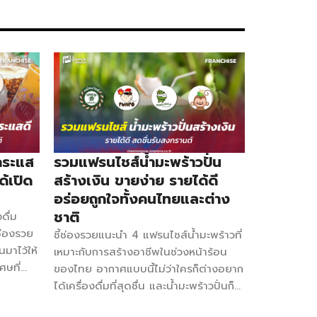
ลย ข้อมูล
Franchise 28,000 บาท อุปกรณ์และ
9,900 บาท
วัตถุดิบที่ได้รับ 29 รายการ ระยะเวลาสัญญา
าต่อสัญญา)
3 ปี ระยะเวลาคืนทุน 3 เดือน จำนวนสาขา
ัดจำ :
มากกว่า 39 สาขา กลยุทธ์ธุรกิจ -ตัวเฟ
: 43 รายการ
รนช์ฟรายส์นำเข้ามาจากสหรัฐอเมริกา ได้รส
ขนมไข่เนื้อ
ความเป็นมันฝรั่งแบบเต็ม ๆ -ชีสนำเข้าจาก
ลือกหลากหลาย
นิวซีแลนด์ มีความเป็นธรรมชาติที่มาจาก
หอม […]
นมวัวแท้ ๆ -ใช้ผงเขย่าซิกเนเจอร์ของ
แบรนด์ เข้มข้นแต่ไม่เลี่ยน Set XS 28,000
บาท ผงเขย่า 16 รสชาติ ผ้ากันเปื้อนและเสื้อ
กระแส
รวมแฟรนไชส์น้ำมะพร้าวปั่น
แบรนด์ 1 ชุด อุปกรณ์อื่น ๆ อีกกว่า […]
ด้เปิด
สร้างเงิน ขายง่าย รายได้ดี
อร่อยถูกใจทั้งคนไทยและต่าง
ชาติ
ดื่ม
้ช่องรวย
ชี้ช่องรวยแนะนำ 4 แฟรนไชส์น้ำมะพร้าวที่
นมาไว้ให้
เหมาะกับการสร้างอาชีพในช่วงหน้าร้อน
ศษที่
ของไทย อากาศแบบนี้ไม่ว่าใครก็ต่างอยาก
ขา
ได้เครื่องดื่มที่สุดชื่น และน้ำมะพร้าวปั่นก็
รามาดูกัน
ตอบโจทย์ไม่น้อย ยิ่งใกล้ช่วงสงกรานต์