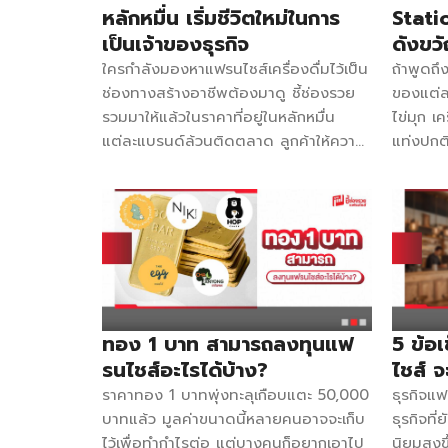
Franchise 99,000 บาท ระยะเวลา
เรื่องค
หลักหมื่น เริ่มชีวิตใหม่ในการ
Statio
สัญญา 3 ปี ระยะเวลาคืนทุน 2-6 เดือน
ใหญ่จะเ
เป็นเจ้าของธุรกิจ
ดังขวั
อุปกรณ์ที่ได้รับ มากกว่า 40 รายการ
มาตรฐา
ใครกำลังมองหาแฟรนไชส์เครื่องดื่มไว้เป็น
ถ้าพูดถ
จำนวนสาขา 2 สาขา จุดเด่น ใช้เนยแท้
สุขภาพ ซ
ช่องทางสร้างอาชีพต้องมาดู ชี้ช่องรวย
ของแต่
คุณภาพดีเพื่อให้รสชาติและกลิ่นที่หอม ไอ
ได้ ทนร้
รวมมาให้แล้วในราคาที่อยู่ในหลักหมื่น
ไข่มุก เ
ติมเป็นแบบโฮมเมด ใส่คุณภาพทุกขั้นตอน
-20 อง
แต่ละแบรนด์ล้วนติดตลาด ลูกค้าให้ความ
แท่งปกติ
การผลิต มีโรงงานเป็นของตัวเอง
มืออาชี
นิยม ราคาไม่แพง ใครที่มีทุนมาจำนวน
หิมะ” ก็
สามารถกำหนดคุณภาพที่ดีได้ตาม
ออกแบบใ
หนึ่งแล้ว อยากเปลี่ยนจากงานประจำมา
โดยเฉพาะ
ต้องการ ความหวานใช้น้ำตาลอ้อย
กับแบรน
เป็นเจ้าของธุรกิจต้องไม่พลาด! โคตรปั่น
ออฟฟิศ 
ออร์แกนิคจากเกษตรกรไทย Facebook
มาตรฐาน
ค่า Franchise 28,000 บาท ติดต่อ
นี้ได้เป
เจปัง ไอติมย่างเนยโฮมเมดโคตรหอม
ถึงเรื่อง
091-7699274 / 095-5526697
Ice Sta
กรอบ อร่อย Instagram & TikTok :
ปนเปื้อน
Facebook โคตรปั่น สิ่งที่ได้รับ
สตรอว์เบ
[…]
สนใจนำ
-เคาน์เตอร์ถอดประกอบ 1 เมตร -อุปกรณ์
ประจำ แต
Shop ได
ขายครบชุด -ป้ายร้านและป้ายเมนู
ลูกคนที่
ทอง 1 บาท สามารถลงทุนแฟ
5 ข้อเ
SME Ex
-วัตถุดิบพร้อมขาย 200 แก้ว -สอน
เลย จุดเ
รนไชส์อะไรได้บ้าง?
ไชส์ จ
ทำการตลาดออนไลน์ -แนะนำการสมัคร
ต้นทุนแบ
ราคาทอง 1 บาทพุ่งทะลุเกือบแตะ 50,000
ธุรกิจแฟ
Delivery -ดูแลตลอดการขาย -ทำการ
10 ปี จ
บาทแล้ว มูลค่าขนาดนี้หลายคนอาจจะเก็บ
ธุรกิจที
ตลาด โปรโมทร้านฟรี -ส่งสินค้าฟรีทั่ว
สาขา จุ
ไว้เพื่อทำกำไรต่อ แต่บางคนก็อยากเอาไป
นิยมสูงข