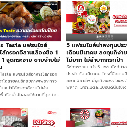
เลยดีกว่าจะมีแบรนด์อะไรกันบ้าง
โดยเกิดจากการร่วมทุนกับบริษัทเบ
ค่าแฟรนไชส์ 27,900 บาท จำนว
้นนำของประเทศญี่ปุ่น และยังเป็น
มากกว่า 100 สาขา ติดต่อ 082-
ครือสหพัฒน์ ที่สามารถผลิตเบเก
2738899 Facebook จงชงดี
าพสูงได้ โดยมีวิธีการผลิตและ
ประเทศไทย – สำนักงานใหญ่ สิ่งที
ีที่ได้มาตรฐาน ได้รับ
คีออส ผงชาเย็น ผงชาเขียว ผงน
หมายมาตรฐานการผลิตสินค้าทั้ง
ผงโกโก้ ผงมะนาวชื่นใจ ผงนมเ
ACCP, HALAL และ SGS ที่บอก
 Taste แฟรนไชส์
5 แฟรนไชส์น่าลงทุนประ
อุปกรณ์และวัตถุดิบอื่น ๆ กว่า 2
่ละเครื่องหมายไม่ได้ได้มาง่าย ๆ
ส้กรอกอีสานเลื่องชื่อ 1
เดือนมีนาคม ลงทุนก็ง่า
ชานมไข่มุก ค่าแฟรนไชส์ 36,99
่าฟัน ต้องของดี คุณภาพได้ ถึงจะ
 1 จุดกระจาย ขายง่ายไม่
ไม่ยาก ไม่ลำบากกระเป๋า
จำนวนสาขา 47 สาขา ติดต่อ 0
ารรับรองในระดับสากล จุดเด่น
ัน
ชี้ช่องรวยแนะนำ 5 แฟรนไชส์น่า
6628543 กด 1 Facebook NIK
hesse -มีโรงงานผลิตสินค้าและ
ประจำเดือนมีนาคม ใครที่มีความคิ
Taste แฟรนไชส์อาหารไส้กรอก
รนไชส์ชานมไข่มุก สิ่งที่ได้รับ สู
นค้าได้อย่างมีมาตรฐาน ได้รับ
อยากมีอาชีพ มีธุรกิจของตัวเองต
่เอาใจสายคนรักสุขภาพเพราะทาง
เมนูเครื่องดื่มเฉพาะตามแบบฉบั
ับจากสากล -สินค้าที่ทำออกมามี
พลาด เพราะแต่ละแบรนด์นั้นใช้เง
ั้นจะนำไส้กรอกอีสานไปผ่าน
แบรนด์ อุปกรณ์ครบพร้อมเปิดร้า
ยรูปแบบทั้ง เค้กหน้าตาน่าทาน
การเปิดไม่สูงมาก แต่สามารถต่
เพื่อรีดน้ำมันออกให้มากที่สุด ใคร
[…]
่ประเภทต่าง ๆ อย่างพวกขนมปัง
สร้างกำไรได้ไม่น้อยเลยทีเดียว ฐ
กลัวเลี่ยน กินแล้วกลัวอ้วนก็
่องดื่ม -มีระบบการอบรมพนักงาน
ก็มีพร้อม ขายได้ ขายง่าย มีเงินต
หายห่วง Goods Taste แฟรน
รับการขายหน้าร้าน การผลิต
ไปสร้างโอกาสต่อได้ Ice Statio
กรอกอีสาน ได้ไส้กรอกอีสานไปขาย
และการบริการโดยรวม ข้อมูลการ
รนไชส์ 5,900 บาท Facebook
ชาติทั้งไส้ข้าว ลาบ พริกแกง
ลงทุนที่ใช้ : 280,500 บาท (รูป