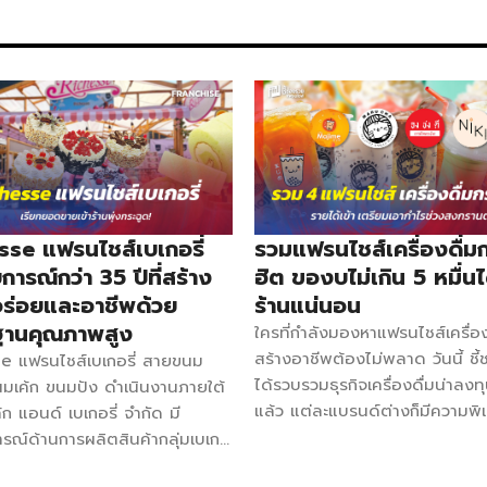
สามารถมาพูดคุยกับทางร้านได้เ
่องโก๋” นี่แหละตอบโจทย์ จุดเด่น
การลงทุน งบลงทุนเริ่มต้น : 3
 นุ่มใน ไร้สารแอมโมเนีย ใช้แป้ง
ระยะเวลาสัญญา : 3 ปี (ไม่มีค่
นน้ำมันทุกครั้งที่ทอดเสร็จ ค่า
ระยะเวลาคืนทุน : 2 เดือน เงินม
์มากกว่า 40 รายการ ติดต่อ
20,000 บาท อุปกรณ์ที่ได้รับ 
บริษัท ติดตามแบรนด์อื่น ๆ
จำนวนสาขา : 30 สาขา จุดเด่น 
ลิก
ฟู นุ่ม ไม่กระด้าง มีท็อปปิ้งเ
ได้ถึง 8 รสชาติ ขนมไข่มีความ
sse แฟรนไชส์เบเกอรี่
รวมแฟรนไชส์เครื่องดื่ม
ารณ์กว่า 35 ปีที่สร้าง
ฮิต ของบไม่เกิน 5 หมื่นไ
ร่อยและอาชีพด้วย
ร้านแน่นอน
านคุณภาพสูง
ใครที่กำลังมองหาแฟรนไชส์เครื่อง
สร้างอาชีพต้องไม่พลาด วันนี้ ชี
e แฟรนไชส์เบเกอรี่ สายขนม
ได้รวบรวมธุรกิจเครื่องดื่มน่าลงทุ
มเค้ก ขนมปัง ดำเนินงานภายใต้
แล้ว แต่ละแบรนด์ต่างก็มีความพิเ
ค้ก แอนด์ เบเกอรี่ จำกัด มี
ยอดนิยม กระแสฮิตไม่มีตก มีสา
รณ์ด้านการผลิตสินค้ากลุ่มเบเก
มากมายที่กระจายอยู่ทั่วประเทศ เ
้งแต่ปี พ.ศ. 2533 หรือราว 35 ปี