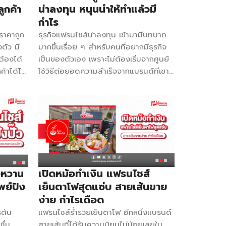
6192
Franchise ควรมีการบอกว่าระบบการช่วย
ูกค้า
น่าลงทุน หนุนนำให้ทำแล้วมี
างสไตล์
เหลืออะไรบ้าง สิ่งที่ได้รับและพึงได้รับคือ
กำไร
ส์กลาง
อะไร แต่ก็มีแบรนด์ที่เน้นขายอย่างเดียว
ราคาถูก
ธุรกิจแฟรนไชส์น่าลงทุน เข้ามามีบทบาท
หรับขาย
แต่ไม่ได้ระบุเรื่องระบบการช่วยเหลืออื่น ๆ
ตัว มี
มากขึ้นเรื่อย ๆ สำหรับคนที่อยากมีธุรกิจ
ส์ ทัช
อาจแย่ถึงขั้นไม่ให้อะไรมาเลยก็ได้ เจอแบบ
ต้องได้
เป็นของตัวเอง เพราะไม่ต้องเริ่มจากศูนย์
ดต่อ
นี้ห้ามมลงทุนด้วยเด็ดขาด 2.ตามกระแส
ค้าได้ไม่
ใช้วิธีต่อยอดความสำเร็จจากแบรนด์ที่เขา
ไม่ติดตลาด เทรนด์แต่ละช่วงจะมีสินค้ามา
้างกำไร
มีชื่อมาก่อนอยู่แล้ว สำหรับคนยังไม่รู้จะ
แรง ต่างคนต่างอยากลอง ก็เกิดธุรกิจมา
ง่ายอะไร
เริ่มต้นอย่างไรต้องไม่พลาด วันนี้ ชี้ช่อง
ใหม่เพื่อทำสินค้านั้น ๆ ขายและมี
anchise
รวย ขอมาบอกวิธีการคัดเลือกแฟรนไชส์ที่
Franchise ออกมาสร้างอาชีพต่อ แต่ใน
89
ใช่สำกรับคน ตอบโจทย์ตลาด ลงทุนไปยัง
เมืองไทยเราก็รู้กันดีว่าอันไหนที่ฮิตกันมาก
็ดหิมะ
ไงกำไรก็มา! 1.สำรวจตลาดก่อนว่าต้องการ
มันก็อยู่ได้แค่ช่วงหนึ่งเท่านั้น ลูกค้าแค่
 10 กก.
อะไร ธุรกิจนั้นมีอยู่หลายประเภททั้งอาหาร
อยากลองให้รู้ ตามเทรนด์สังคม พอหมด
20 ซม. 1
เครื่องดื่ม สินค้า บริการ เครื่องจำหน่าย
โปรโมชันที่คนนิยม ก็มีความเสี่ยงเจ๊งได้
อศกรีม
สินค้าอัตโนมัติ ฯลฯ ไม่ต้องไปที่ไหนไกล
งหวาน
เปิดหม้อทำเงิน แฟรนไชส์
3.ขาดระบบบริหารที่ได้มาตรฐาน
. นม 1
เอาแค่บริเวณแถวบ้านคุณว่านิยมใช้สินค้า
Franchise เป็นการนำระบบการทำงานของ
พย์ปัง
เย็นตาโฟสุดแซ่บ สายเส้นขาย
ล่อง ขวด
อะไร อาจมีร้านเครื่องดื่มน้อย ร้านชานม
เจ้าของแบรนด์มาใช้บริหารงานต่อ มีปรับ
ง่าย กำไรเดือด
ิปสเตอร์
ไข่มุกไม่ค่อยเห็น เราก็อาจเลือกแบรนด์ชา
ได้บ้างตามแต่ละพื้นที่ ดังนั้นแบรนด์ใดที่
รต้น
แฟรนไชส์ร่ำรวยเย็นตาโฟ อีกหนึ่งแบรนด์
นมไข่มุกสักแบรนด์มาเปิด และชานมก็ยัง
ระบบไม่ดี ไม่มีระบบดูแลทุกส่วนของ
ื่น
สายเส้นที่ได้รับความนิยมไม่น้อยเลยใน