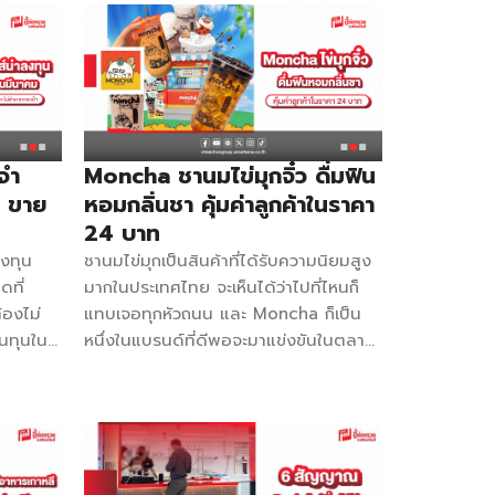
 จง ชง ดี
แล้วยิ่งเป็นโอกาสที่ลูกค้าจะเยอะเป็นพิเศษ
นสาขา
จะมีแฟรนไชส์น้ำมะพร้าวอะไรบ้างไปดู!
ตอกกะลา มะพร้าวเผานมสด ค่า
Franchise 39,000 บาท ติดต่อ 063-
่ได้รับ
1636646 Facebook แฟรนไชส์ตอก
มเย็น
กะลามะพร้าวเผานมสด ต้นตำหรับ สิ่งที่ได้
ผือกหอม
รับ วัตถุดิบและอุปกรณ์รวม 50 รายการ
จำ
Moncha ชานมไข่มุกจิ๋ว ดื่มฟิน
4 NIKI
สอนเพิ่มช่องทางการขายทาง Delivery
ย ขาย
หอมกลิ่นชา คุ้มค่าลูกค้าในราคา
0 บาท
เมนูมากกว่า 40 เมนู ปั่นโป๋พลัส ค่า
24 บาท
2-
Franchise 42,000 บาท ติดต่อ 095-
ลงทุน
ชานมไข่มุกเป็นสินค้าที่ได้รับความนิยมสูง
 นิคแฟ
3164357 Facebook ปั่นโป๋พลัส
ดที่
มากในประเทศไทย จะเห็นได้ว่าไปที่ไหนก็
ตรการทำ
มะพร้าวเผานมสด เพจหลักเจ้าของแฟรน
้องไม่
แทบเจอทุกหัวถนน และ Moncha ก็เป็น
บของทาง
ไชส์ สิ่งที่ได้รับ ออกแบบป้ายร้านให้ครบ
ินทุนใน
หนึ่งในแบรนด์ที่ดีพอจะมาแข่งขันในตลาด
นกว่า
เซ็ต อุปกรณ์ตกแต่งหน้าร้าน วัตถุดิบและ
อยอด
นี้ได้ Moncha แฟรนไชส์ชานมไข่มุกจิ๋ว ที่
อุปกรณ์กว่า 30 รายการ ชุดแก้ว ผง
านลูกค้า
เปิดก็ง่าย ขายก็ง่าย แต่กำไรไม่จิ๋ว ความ
วัตถุดิบ ฝา 800 ชุด สมัครช่องทาง
ิดกระเป๋า
อร่อยสูตรแท้มาจากไต้หวัน เป็นน้องใหม่
Delivery คู่มือพร้อมเล่มสูตรพร้อมขาย
n ค่าแฟ
ที่มาแรงไม่แพ้แบรนด์อื่น ๆ เริ่มสาขาแรก
สอนการทำพร้อมการเลือกมะพร้าว อัปเดต
 แฟรน
ที่ ตลาดรวมทรัพย์ อโศกมนตรี ปัจจุบันมี
เมนูใหม่ให้ตลอด […]