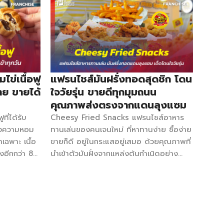
ข่เนื้อฟู
แฟรนไชส์มันฝรั่งทอดสุดชิก โดน
าย ขายได้
ใจวัยรุ่น ขายดีทุกมุมถนน
คุณภาพส่งตรงจากแดนลุงแซม
ี่ได้รับ
Cheesy Fried Snacks แฟรนไชส์อาหาร
ั้งความหอม
ทานเล่นของคนเจนใหม่ ที่หาทานง่าย ซื้อง่าย
เฉพาะ เนื้อ
ขายก็ดี อยู่ในกระแสอยู่เสมอ ด้วยคุณภาพที่
้งอีกกว่า 8
นำเข้าตัวมันฝั่งจากแหล่งต้นกำเนิดอย่าง
ร้าว แครน
สหรัฐอเมริกา รวมไปถึงชีสคุณภาพสูงจาก
กโกแลต และ
นมโคแท้ส่งตรงจากนิวซีแลนด์ ผสานเข้ากับ
เมนูที่ขาย
ผงเขย่าสูตรของทางร้าน ทำให้กระแสการ
คิดสูตรเอง
ทานเฟรนช์ฟรายส์ไม่มีตก ข้อมูลการลงทุน
ัวขนมไข่ก็
งบลงทุนเริ่มต้น 28,000 บาท ค่า