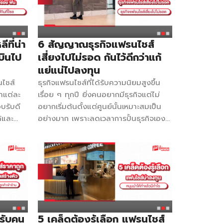
ิ่งที่ได้
ไปแล้ว 6 สาขา จุดเด่นของ มอนฉะ คือ มี
รี่) ไว
ใบชาที่หอม ไข่มุกเม็ดจิ๋วเคี้ยวนุ่มหนึบ ชีสก็
มนูติด
เข้มข้น มันนัว องค์ประกอบดี จุดขายได้
้อน
เริ่มง่ายที่ 89,000 บาท กำไร 50 – 60%
ที่น่า
6 สัญญาณธุรกิจแฟรนไชส์
เยลลี่ 2
ไม่แบ่งเปอร์เซ็นต์การขาย ใครยังไม่แน่ใจ
บินไป
เสี่ยงไปไม่รอด กันไว้ดีกว่าแก้
2 อัน
สามารถทักมาปรึกษากับทางแบรนด์ได้แบบ
แย่แน่ไปลงทุน
นม
ไม่มีค่าใช้จ่าย สำหรับผู้ที่สนใจเตรียมพบ
ไชส์
ธุรกิจแฟรนไชส์ที่ได้รับความนิยมสูงขึ้น
ชส์ […]
กับ มอนฉะ ได้ที่บูธ I11-I12 ในงาน Smart
าแต่ละ
เรื่อย ๆ ทุกปี ยิ่งคนอยากมีธุรกิจแต่ไม่
SME Expo 2025 ณ อิมแพ็ค เมืองทอง
บรับดี
อยากเริ่มต้นตั้งแต่ศูนย์นั้นเหมาะสมเป็น
ธานี วันที่ 7 – 10สิงหาคม 2568 ตั้งแต่
้และ
อย่างมาก เพราะลดเวลาการปั้นธุรกิจเอง
เวลา 10.00 […]
รเกาหลี
ได้อย่างมหาศาล แต่การเลือกแบรนด์นั้นก็
อบเกาหลี
ควรศึกษาให้ดี ศึกษาให้ลึก ไปคุยกับ
ต่อ
เจ้าของแบรนด์โดยจรงได้จะดีมาก เพราะ
hon ไก่
หลายแบรนด์ก็ทำออกมาดี น่าลงทุนด้วย
์พร้อมขาย
แต่ก็มีอีกไม่น้อยที่ถ้าลงทุนไปก็สุ่มเสี่ยงเจ๊ง
รฝึก
แล้วเราจะรู้ได้อย่างไรว่าแบบไหนที่เรีกว่า
 กองจู
เสี่ยง วันนี้ชี้ช่องรวยรวบรวมข้อมูลมาให้
e
คุณแล้ว 1.เน้นขายอย่างเดียว การซื้อ
รับคน
5 เคล็ดต้องรู้เลือก แฟรนไชส์