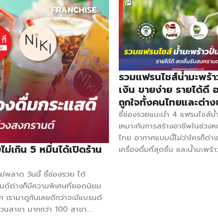
รวมแฟรนไชส์น้ำมะพร้าว
เงิน ขายง่าย รายได้ดี 
ถูกใจทั้งคนไทยและต่าง
ชี้ช่องรวยแนะนำ 4 แฟรนไชส์น้ำ
เหมาะกับการสร้างอาชีพในช่วงห
ไทย อากาศแบบนี้ไม่ว่าใครก็ต่า
เกิน 5 หมื่นได้เปิดร้าน
เครื่องดื่มที่สุดชื่น และน้ำมะพร้
โจทย์ไม่น้อย ยิ่งใกล้ช่วงสงกราน
เป็นโอกาสที่ลูกค้าจะเยอะเป็นพิ
่พลาด วันนี้ ชี้ช่องรวย ได้
ไชส์น้ำมะพร้าวอะไรบ้างไปดู! ต
รนด์ต่างก็มีความพิเศษที่ยอดนิยม
มะพร้าวเผานมสด ค่า Franchi
ศ เรามาดูกันเลยดีกว่าจะมีแบรนด์
บาท ติดต่อ 063-1636646 F
นวนสาขา มากกว่า 100 สาขา