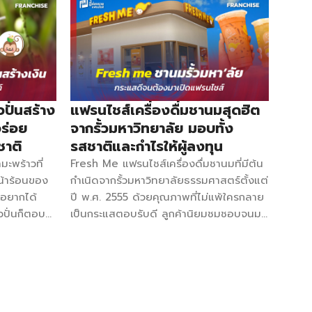
ปั่นสร้าง
แฟรนไชส์เครื่องดื่มชานมสุดฮิต
อร่อย
จากรั้วมหาวิทยาลัย มอบทั้ง
ชาติ
รสชาติและกำไรให้ผู้ลงทุน
มะพร้าวที่
Fresh Me แฟรนไชส์เครื่องดื่มชานมที่มีต้น
น้าร้อนของ
กำเนิดจากรั้วมหาวิทยาลัยธรรมศาสตร์ตั้งแต่
งอยากได้
ปี พ.ศ. 2555 ด้วยคุณภาพที่ไม่แพ้ใครกลาย
าวปั่นก็ตอบ
เป็นกระแสตอบรับดี ลูกค้านิยมชมชอบจนมา
ต์แล้วยิ่ง
เปิดเป็นแฟรนไชส์แบบในปัจจุบัน พร้อมการัน
เศษ จะมีแฟรน
ตีคุณภาพและความสำเร็จจากรายการ SME
อกกะลา
ตีแตก THE FINAL 2015 และพัฒนาไม่หยุด
se 39,000
เพื่อความสุขของลูกค้า ข้อมูลการลงทุน งบ
acebook
ลงทุนเริ่มต้น : 727,000 บาท ค่าแฟรนไชส์ :