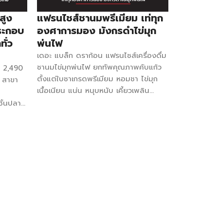
20 ซม. 1
Shop ได้ที่บูธ I43-I44 ในงาน Smart
-ดูแลอย่างใกล้ชิด -เครื่องเรียกคิว NIKI
อศกรีม
สูง
แฟรนไชส์ชานมพรีเมียม เท่ทุก
SME Expo 2025 ณ […]
ชานมไข่มุก ค่าแฟรนไชส์ 36,990 บาท
. นม 1
ระกอบ
องศาการมอง มังกรดำไข่มุก
Facebook NIK นิคแฟรนไชส์ชานมไข่มุก
ล่อง ขวด
ั่ว
พ่นไฟ
สิ่งที่ได้รับ สูตรการทำเมนูเครื่องดื่มเฉพาะ
ิปสเตอร์
เดอะ แบล็ก ดราก้อน แฟรนไชส์เครื่องดื่ม
ตามแบบฉบับของทางแบรนด์ อุปกรณ์
ชานมไข่มุกพ่นไฟ ยกทัพคุณภาพคับแก้ว
ส์ 2,490
ครบพร้อมเปิดร้านกว่า 80 รายการ คอร์ส
ตั้งแต่ใบชาเกรดพรีเมียม หอมชา ไข่มุก
 สาขา
เรียนแบบตัวต่อตัว อบรมเรื่องการทำเมนู
เนื้อเนียน แน่น หนุบหนับ เคี้ยวเพลิน
และการบริหารร้าน เรียนง่าย พร้อมขาย
ดีไซน์ร้านก็เท่ สีดำขับเน้นภาพลักษณ์ให้ดู
ิ้นปลา
ฮ็อป ชาเฟ่ ค่าแฟรนไชส์ : 39,000 บาท
พรีเมียมมากขึ้นในราคาที่สมเหตุสมผล
Facebook : HOP Chafe’ […]
ทำให้เจ้ามังกรดำตัวนี้ยัคงเป็นที่ต้องการใน
ด้รับ
ตลาดชานมอยู่ ข้อมูลการลงทุน งบลงทุน
ไวนิล
เริ่มต้น 130,000 – 160,000 บาท ค่าแฟ
 ผ้ากัน
รนไชส์ 99,900 บาท อุปกรณ์ที่ได้รับ 64
กลม) 4
รายการ ระยะเวลาสัญญา 1 ปี ระยะเวลาคืน
 กก.
ทุน 6-12 เดือน จำนวนสาขา มากกว่า 25
.
สาขา กลยุทธ์ธุรกิจ -ชากลิ่นหอม ได้
ริก 1
คุณภาพ ไข่มุกหนึบหนับเคี้ยวเพลิน -เมนู