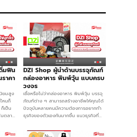
นมสด ต้น
390,000 บาท อุปกรณ์และวัตถุดิบ : 90
ะอุปกรณ์รวม
รายการ ระยะเวลาสัญญา : 3 ปี ค่าต่อ
ารขายทาง
สัญญา : 50,000 บาท ระยะเวลาคืนทุน : 12
 ปั่นโป๋พลัส
– 18 เดือน เงินประกัน : 30,000 บาท
ิดต่อ 095-
จำนวนสาขา : มากกว่า 100 สาขา กลยุทธ์
ส มะพร้าว
ธุรกิจ -ความเข้าถึงง่ายของชานม เป็นที่นิยม
์ สิ่งที่ได้
และเป็นที่ชื่นชอบของทุกเพศทุกวัย -ราคาเข้า
 อุปกรณ์
ถึงง่ายเพียง 40 […]
กรณ์กว่า 30
า 800 ชุด
ื่มฟิน
DZI Shop ผู้นำด้านบรรจุภัณฑ์
ร้อมเล่ม
ในราคา
กล่องอาหาร พิมพ์วุ้น แบบครบ
มการเลือก
วงจร
 […]
มนิยมสูง
เชื่อหรือไม่ว่ากล่องอาหาร พิมพ์วุ้น บรรจุ
่ไหนก็
ภัณฑ์ต่าง ๆ สามารถสร้างอาชีพให้คุณได้
็เป็น
ปัจจุบันหลายคนมีความต้องการอยากทำ
ันในตลาด
ธุรกิจของตัวเองกันมากขึ้น แนวธุรกิจที่
จิ๋ว ที่
ยอดฮิตก็จะเป็นธุรกิจอาหาร ทำข้าวกล่อง
๋ว ความ
ขายง่าย ๆ ทำขนม เบเกอรี่ และนอกจาก