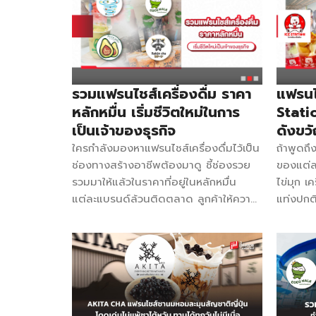
ติดตลาด มากสาขา ในงบไม่เกินสองหมื่น
ก็มีพร้อ
บาท บุราณ ขนมดอกบัวชาววังใบเตยสด
ไปสร้าง
ค่า Franchise 12,900 บาท จำนวนสาขา
รนไชส์
มากกว่า 100 สาขา ติดต่อ 093-
ไชส์ไอศกร
3761278 / 088-3316550 Facebook
รับ เกล็
บุราณ ขนมดอกบัวชาววังใบเตยสด สิ่งที่
นิลคลุมโ
รวมแฟรนไชส์เครื่องดื่ม ราคา
แฟรนไ
ได้รับ อุปกรณ์พร้อมขายจามเซ็ตที่เลือก มี
กล่องโฟม
หลักหมื่น เริ่มชีวิตใหม่ในการ
Statio
การเทรนด์ให้เลือก 3 แบบ 1.เดินทางไปเท
แบรนด์ โ
เป็นเจ้าของธุรกิจ
ดังขวั
รนด์ด้วยตัวเองที่ อ.เมือง จ.มหาสารคราม
แพ็ก คอ
ใครกำลังมองหาแฟรนไชส์เครื่องดื่มไว้เป็น
ถ้าพูดถ
2.ให้ทีมงานบุราณไปเทรนที่บ้านลูกค้า (มี
แก้ว + 
ช่องทางสร้างอาชีพต้องมาดู ชี้ช่องรวย
ของแต่
ค่าใช้จ่ายในการเดินทาง) 3.เทรนออนไลน์
ดอกบัวช
รวมมาให้แล้วในราคาที่อยู่ในหลักหมื่น
ไข่มุก เ
ผ่าน วีดีโอคลิป จัดส่งสินค้าไปยังบ้าน
แต่ละแบรนด์ล้วนติดตลาด ลูกค้าให้ความ
แท่งปกติ
ลูกค้า (มีค่าจัดส่งอุปกรณ์) ลูกชิ้นภูเขาไฟ
นิยม ราคาไม่แพง ใครที่มีทุนมาจำนวน
หิมะ” ก็
โจรสลัด ค่า Franchise 14,999 บาท
หนึ่งแล้ว อยากเปลี่ยนจากงานประจำมา
โดยเฉพาะ
จำนวนสาขา 6 […]
เป็นเจ้าของธุรกิจต้องไม่พลาด! โคตรปั่น
ออฟฟิศ 
ค่า Franchise 28,000 บาท ติดต่อ
นี้ได้เป
091-7699274 / 095-5526697
Ice Sta
Facebook โคตรปั่น สิ่งที่ได้รับ
สตรอว์เบ