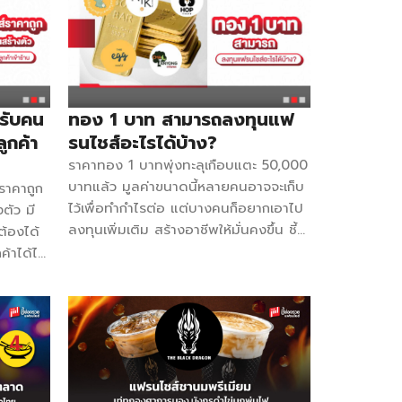
องใหม่
รสชาติความอร่อยแล้ว เรื่องของบรรจุ
มสาขาแรก
ภัณฑ์ก็สำคัญในการสร้างอาชีพด้วยเช่นกัน
จจุบันมี
DZI SHOP เป็นบริษัทผู้นำทางด้านการ
ะ คือ มี
ผลิตและจัดจำหน่ายพลาสติกบรรจุภัณฑ์
นึบ ชีสก็
มากกว่า 30 ปี ที่สามารถตอบโจทย์ความ
ขายได้
ต้องการสูงสุดของลูกค้า พร้อมรับประกัน
รับคน
ทอง 1 บาท สามารถลงทุนแฟ
50 – 60%
เรื่องคุณภาพของสินค้า โดยสินค้าส่วน
ูกค้า
รนไชส์อะไรได้บ้าง?
ม่แน่ใจ
ใหญ่จะเป็นพลาสติก PP, PET วัสดุผ่าน
ราคาทอง 1 บาทพุ่งทะลุเกือบแตะ 50,000
ด์ได้แบบ
มาตรฐาน Food Grade ปลอดภัยต่อ
บาทแล้ว มูลค่าขนาดนี้หลายคนอาจจะเก็บ
ราคาถูก
ตรียมพบ
สุขภาพ ซึ่งวัสดุ PP สามารถเข้าไมโครเวฟ
ไว้เพื่อทำกำไรต่อ แต่บางคนก็อยากเอาไป
ตัว มี
าน Smart
ได้ ทนร้อนได้ที่ 120 องศา และเย็นได้ที่
ลงทุนเพิ่มเติม สร้างอาชีพให้มั่นคงขึ้น ชี้
ต้องได้
ืองทอง
-20 องศา DZI SHOP มีทีมนักออกแบบ
ช่องรวยมาแนะนำแฟรนไชส์น่าลงทุนที่ช่วย
ค้าได้ไม่
ตั้งแต่
มืออาชีพ และพร้อมให้คำปรึกษาการ
ให้คุณมีกำไรไปซื้อทอง 1 บาทต่อได้ ข.ไข่
้างกำไร
ออกแบบให้เหมาะกับผลิตภัณฑ์ และเหมาะ
ในเตา ค่าแฟรนไชส์ 34,888 บาท
ง่ายอะไร
กับแบรนด์ของลูกค้า ผลิตภัณฑ์ของเรามี
Facebook ข.ไข่ในเตา-เค้กเหรียญทอง
anchise
มาตรฐานการผลิตระดับสากล และคำนึง
ขนมวาฟเฟิลรูปแบบใหม่ สิ่งที่ได้รับ -ชุด
89
ถึงเรื่องฝุ่นเป็นอย่างมาก เพื่อไม่ให้เกิดการ
อุปกรณ์ทำขนม 1 ชุด -วัตถุดิบทำขนม
็ดหิมะ
ปนเปื้อนในอาหารเมื่อต้องนำไปใช้ ใคร
200 ชุด -ป้ายไฟอะคิริค -ป้ายตกแต่งร้าน
 10 กก.
สนใจนำไปต่อยอดสร้างอาชีพมาพบ DZI
และป้ายเมนู -สอนทำขนมจนกว่าจะทำเป็น