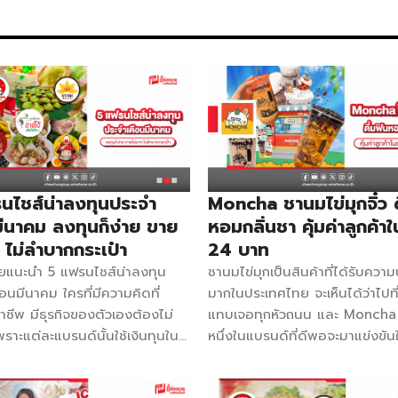
แฟรนไชส์ตอกกะลามะพร้าวเผา
สำนักงานใหญ่ สิ่งที่ได้รับ คี
ตำหรับ สิ่งที่ได้รับ วัตถุดิบแล
าวชื่นใจ ผงนมเผือกหอม อุปกรณ์
50 รายการ สอนเพิ่มช่องทางก
รนไชส์ 36,990 บาท จำนวนสาขา 47
Delivery เมนูมากกว่า 40 เมนู
นไชส์ชานมไข่มุก สิ่งที่ได้รับ
ค่า Franchise 42,000 บาท ต
บรนด์ อุปกรณ์ครบพร้อมเปิดร้าน
3164357 Facebook ปั่นโป๋พลั
เผานมสด เพจหลักเจ้าของแฟรนไชส
รับ ออกแบบป้ายร้านให้ครบเซ็ต
ตกแต่งหน้าร้าน วัตถุดิบและอุป
รายการ ชุดแก้ว ผงวัตถุดิบ ฝ
นไชส์น่าลงทุนประจำ
Moncha ชานมไข่มุกจิ๋ว ด
สมัครช่องทาง Delivery คู่มือพ
มีนาคม ลงทุนก็ง่าย ขาย
หอมกลิ่นชา คุ้มค่าลูกค้า
สูตรพร้อมขาย สอนการทำพร้อ
 ไม่ลำบากกระเป๋า
24 บาท
มะพร้าว อัปเดตเมนูใหม่ให้ตลอด
รวยแนะนำ 5 แฟรนไชส์น่าลงทุน
ชานมไข่มุกเป็นสินค้าที่ได้รับควา
อนมีนาคม ใครที่มีความคิดที่
มากในประเทศไทย จะเห็นได้ว่าไปที
ชีพ มีธุรกิจของตัวเองต้องไม่
แทบเจอทุกหัวถนน และ Moncha ก
าะแต่ละแบรนด์นั้นใช้เงินทุนใน
หนึ่งในแบรนด์ที่ดีพอจะมาแข่งข
ไม่สูงมาก แต่สามารถต่อยอด
นี้ได้ Moncha แฟรนไชส์ชานมไข่มุก
รได้ไม่น้อยเลยทีเดียว ฐานลูกค้า
เปิดก็ง่าย ขายก็ง่าย แต่กำไรไม่จิ