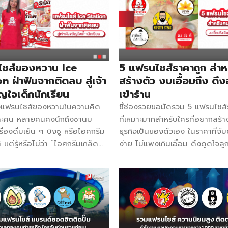
ม ขายได้ ขายง่าย มีเงินติดกระเป๋า
อร่อยสูตรแท้มาจากไต้หวัน เป็นน้
โอกาสต่อได้ Ice Station ค่าแฟ
ที่มาแรงไม่แพ้แบรนด์อื่น ๆ เริ่
 5,900 บาท Facebook แฟรน
ที่ ตลาดรวมทรัพย์ อโศกมนตรี ปั
ีมเกล็ดหิมะ ไอซ์สเตชั่น สิ่งที่ได้
ไปแล้ว 6 สาขา จุดเด่นของ มอนฉ
ดหิมะ 10 กก. (สตรอว์เบอร์รี่) ไว
ใบชาที่หอม ไข่มุกเม็ดจิ๋วเคี้ยวนุ่มห
ต๊ะ 120 ซม. 1 ผืน ป้ายเมนูติด
เข้มข้น มันนัว องค์ประกอบดี จุด
ชส์ของหวาน Ice
5 แฟรนไชส์ราคาถูก สำห
 ที่ตัดไอศกรีม ผ้ากันเปื้อน
เริ่มง่ายที่ 89,000 บาท กำไร 
n ฝ่าฟันจากติดลบ สู่เจ้า
สร้างตัว งบเอื้อมถึง ดึงล
ยเกิร์ต 2 กก. นม 1 ถุง เยลลี่ 2
ไม่แบ่งเปอร์เซ็นต์การขาย ใครยังไ
ญใจเด็กนักเรียน
เข้าร้าน
นเฟลก 1 กล่อง ขวดบีบ 2 อัน
สามารถทักมาปรึกษากับทางแบรน
ึงแฟรนไชส์ของหวานในความคิด
ชี้ช่องรวยขอมัดรวม 5 แฟรนไชส์
ช้อน 100 ชิ้น บุราณ ขนม
ไม่มีค่าใช้จ่าย สำหรับผู้ที่สนใจเ
ละคน หลายคนคงนึกถึงชานม
ที่เหมาะมากสำหรับใครที่อยากสร้าง
าววังใบเตยสด ค่าแฟรนไชส์ […]
กับ มอนฉะ ได้ที่บูธ I11-I12 ในง
ครื่องดื่มเย็น ๆ บิงซู หรือไอศกรีม
ธุรกิจเป็นของตัวเอง ในราคาที่จับ
SME Expo 2025 ณ อิมแพ็ค เม
 แต่รู้หรือไม่ว่า “ไอศกรีมเกล็ด
ง่าย ไม่แพงเกินเอื้อม ดึงดูดใจลูก
ธานี วันที่ 7 – 10สิงหาคม 2568 
ได้รับความนิยมที่สูงมากไม่แพ้กัน
น้อยเลย เปิดทำเลไหนก็สามารถสร
เวลา 10.00 […]
ในกลุ่มวัยรุ่น นักเรียน พนักงาน
ได้ จะมีแฟรนไชส์ราคาถูกจับต้อง
และ Ice Station ก็ตอบโจทย์จุด
บ้างไปดูกัน! Ice Station ค่า Fr
็นอย่างดี คุณแอน พีรญา เจ้าของ
5,900 บาท ติดต่อ 086-36564
tion แฟรนไชส์ไอศกรีมเกล็ดหิมะ
Facebook แฟรนไชส์ไอศกรีมเกล
อร์รี่โยเกิร์ต เป็นอดีตพนักงาน
ไอซ์สเตชั่น สิ่งที่ได้รับ เกล็ดหิมะ