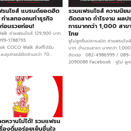
่อยากมีรายได้เสริมเข้ามาเพราะมี
(สตรอว์เบอร์รี่) ไวนิลคลุมโต๊ะ 1
สองแล้ว แต่การเริ่มต้นนั้นไม่ง่าย
ผืน ป้ายเมนูติดกล่องโฟม ที่ตัดไ
รนไชส์ แบรนด์ยอดฮิต
รวมแฟรนไชส์ ความนิยม
ริ่มต้นติดลบเลยก็ว่าได้ ไม่ได้มี
ผ้ากันเปื้อนแบรนด์ โยเกิร์ต 2 กก
๊ม ทำเลทองคนทำธุรกิจ
ติดตลาด กำไรงาม ผลป
บคนอื่น ไต่เต้าขึ้นมาเรื่อย ๆ กว่า
ถุง เยลลี่ 2 แพ็ก คอนเฟลก 1 ก
บก่อนรวยก่อน!
การมากกว่า 1,000 สาขาท
นตอนนี้มีแฟรนไชส์ไปแล้วกว่า 100
บีบ 2 อัน แก้ว + ช้อน 100 ชิ้น ฮ
ไทย
lk ค่าแฟรนไชส์ 129,900 บาท
ดเริ่มต้นของ Ice Station แรก
[…]
099-1788793
ซูโม่ลูกชิ้นปลาระเบิด ค่าแฟรนไช
แอนเป็นเพียงพนักงานเงินเดือน
k COCO Walk สิ่งที่ได้รับ
บาท จำนวนสาขา มากกว่า 1,000
ต่พอมีลูกคนที่สองก็รู้สึกว่า
และอุปกรณ์เปิดร้านกว่า 70
ติดต่อ : 082-4986999 / 089-
ะมีรายได้เสริมเข้ามามากกว่านี้ ไป
คู่มือสอนทำร้าน อบรมสูตรเมนู
2090088 Facebook : ซูโม่ ลูกช
าแม่ค้าขายสตรอว์เบอร์รี่โยเกิร์ต
 SOP ทีมงานคอยดูแลให้ความ
ระเบิดพุงแตก Website :
รู้สึกว่าน่าสนใจอยากเอามาเปิด
ือ ทำโฆษณาภาพรวมให้ทั้งออฟ
www.sumofishbomb.com สิ่งที่ไ
ลับไม่เป็นผลสำเร็จ ทว่าก็ไม่ย่อท้อ
ออนไลน์ พร้อมให้คำแนะนำตลอด
ป้ายไวนิลบน 150 x 40 ซม. ป้าย
ามด้วยตัวเอง โชคดีที่ตอนนั้น
ญา แม่ปลูกลูกขาย ลงทุน
ล่าง 150 x 70 ซม. ป้ายเมนูสินค้า
มลูกเลยต้องซื้อตู้แช่นม ผุดไอ
 บาท ติดต่อโทร : 081-8451588
เปื้อน Sumo ลูกชิ้นปลาระเบิด (
ราสามารถทำอะไรกับตู้แช่นี้ได้บ้าง
k : แม่ปลูกลูกขาย:Farm By
กก. ลูกชิ้นปลาส้มระเบิด (กลม) 4
ช่นมลูก ลองผิดลองถูกแล้วก็ได้
ก ผลไม้ เมืองหนาว :อโวคาโด
ไส้กรอกแดงในตำนาน (ไก่) 4 กก
เกล็ดน้ำแข็งนำออกไปขายจนได้
ี่ ฯ สิ่งที่ได้รับ -คีออสพร้อม
ไส้กรอกไก่รมควัน 1 กก. โบโลน่าพ
่าย ๆ แค่ตั้งโต๊ะตัวเดียวออกขาย
ขาดหวานไม่ได้! รวมแฟรน
นาด 3 x 3 เมตร -อุปกรณ์
กก. ปลาเส้นสาหร่าย 10 เส้น […]
ดนัด ขายไปขายมากระแสตอบรับ
รื่องดื่มอร่อยเย็นชื่นใจ