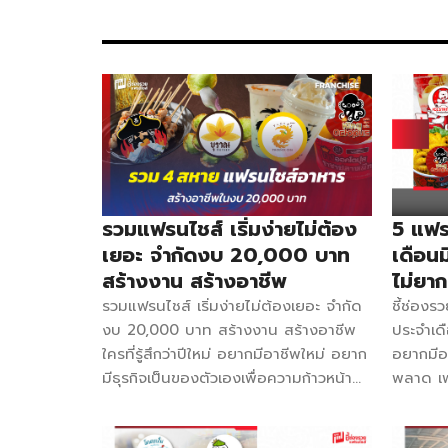
ติดต่อ 082-2738899 Facebook จงชงดี ประเทศไทย – 
ออส ผงชาเย็น ผงชาเขียว ผงนมเย็น ผงโกโก้ ผงมะน
และวัตถุดิบอื่น ๆ กว่า 24 NIKI ชานมไข่มุก ค่าแฟ
สาขา ติดต่อ 02-6628543 กด 1 Facebook NIK นิคแฟร
สูตรการทำเมนูเครื่องดื่มเฉพาะตามแบบฉบับของทางแ
กว่า […]
รวมแฟรนไชส์ เริ่มง่ายไม่ต้อง
5 แฟร
เยอะ จำกัดงบ 20,000 บาท
เดือน
สร้างงาน สร้างอาชีพ
ไม่ยาก
รวมแฟรนไชส์ เริ่มง่ายไม่ต้องเยอะ จำกัด
ชี้ช่อง
งบ 20,000 บาท สร้างงาน สร้างอาชีพ
ประจำเดื
ใครที่รู้สึกว่าปีใหม่ อยากมีอาชีพใหม่ อยาก
อยากมีอา
มีธุรกิจเป็นของตัวเองเพื่อความก้าวหน้า
พลาด เพร
หรือเพิ่มช่องทางการหารายได้ วันนี้ชี้ช่อง
การเปิด
รวยรวมมาให้แล้วกับ 5 แบรนด์น่าลงทุน
สร้างกำไ