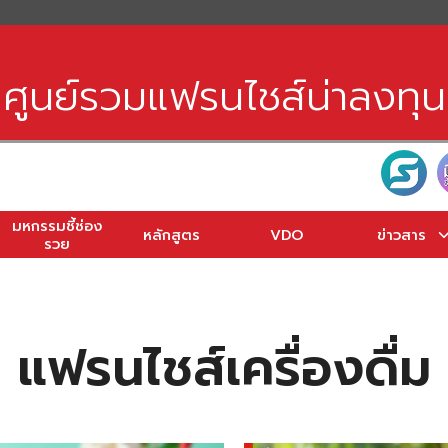
earch
r:
ศูนย์รวมแฟรนไชส์น่าลงทุน
มหกรรมชี้ช่อง
หลักสูตร
VDO
ข่าวสาร
รวย
แฟรนไชส์เครื่องดื่ม