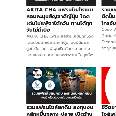
-เคาน์เตอร์ถอดประกอบ 1 เมตร -อุปกรณ์
ประจำ แต
ขายครบชุด -ป้ายร้านและป้ายเมนู
ลูกคนที่
AKITA CHA แฟรนไชส์ชานม
รวมแฟ
-วัตถุดิบพร้อมขาย 200 แก้ว -สอน
เลย จุดเ
หอมละมุนสัญชาติญี่ปุ่น โดด
ติดปั
ทำการตลาดออนไลน์ -แนะนำการสมัคร
ต้นทุนแบ
เด่นไม่แพ้ชาไต้หวัน ทานได้ทุก
ใครจั
Delivery -ดูแลตลอดการขาย -ทำการ
10 ปี จ
วันไม่มีเบื่อ
Coco Wa
ตลาด โปรโมทร้านฟรี -ส่งสินค้าฟรีทั่ว
สาขา จุ
ติดต่อ 
AKITA CHA แฟรนไชส์ชานมไข่มุกที่โดด
ประเทศ โคโค่ วอร์ค ค่า Franchise
เริ่มคุณ
Faceboo
เด่นด้วยดีไซน์สไตล์ญี่ปุ่นแบบมินิมอล
59,900 บาท ติดต่อ 099-1788793
ธรรมดา แ
วัตถุดิบ
ถูกใจวัยรุ่นคาเฟ่ จุดเริ่มต้นมาจากความ
Facebook COCO Walk สิ่งที่ได้รับ
อยากที่จ
รายการ 
ชอบและความนิยมของตัวชานมไข่มุกที่พุ่ง
วัตถุดิบและอุปกรณ์เปิดร้านกว่า 70
เจอแม่ค้
ตามหลัก
สูงขึ้นเรื่อย ๆ ในประเทศไทย จึงได้มีการ
รายการ คู่มือสอนทำร้าน อบรมสูตรเมนู
ข้างทาง 
ช่วยเหล
คิดค้นพัฒนาสูตรของชานมให้มีความ
ตามหลัก SOP ทีมงานคอยดูแลให้ความ
บ้างแต่ก
ไลน์และ
อร่อย หลากหลาย และใส่ความแตกต่าง
ช่วยเหลือ แม่ปลูกลูกขาย ค่า Franchise :
ลองพยาย
อายุสัญ
ไปดด้วย คือ ใช้ชาจากประเทศญี่ปุ่น โดย
[…]
ต้องให้น
199,000
ทั่วไปชานมไข่มุกบ้านเราจะใช้ชาจากไต้หวัน
เดียว่าเ
Faceboo
เป็นตัวชูโรง แต่ทาง AKITA CHA ของ
นอกจากแ
Mom :ผั
แตกต่างด้วยการใช้ชาจากญี่ปุ่นแทน ทำให้
ไอศกรีม
สตรอเบอร
ได้ความหอมละมุนและความอร่อยที่ลงตัว
เริ่มก็ง
รวมแฟรนไชส์ยกดื่ม ลงทุนงบ
ชีวิต
ตกแต่งข
ไม่เหมือนใคร สามารถรังสรรค์เป็นเมนูที่ถูก
ตามตลา
หลักหมื่นกลาง-ปลาย เปิดร้าน
ไชส์เค