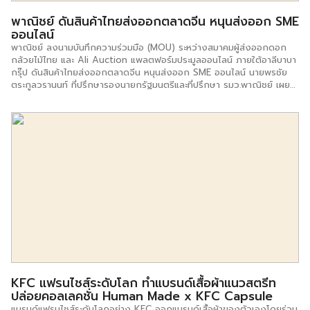
พาณิชย์ ดันสินค้าไทยส่งออกตลาดจีน หนุนส่งออก SME
ออนไลน์
พาณิชย์ ลงนามบันทึกความร่วมมือ (MOU) ระหว่างสมาคมผู้ส่งออกดอก
กล้วยไม้ไทย และ Ali Auction แพลตฟอร์มประมูลออนไลน์ ภายใต้อาลีบาบา
กรุ๊ป ดันสินค้าไทยส่งออกตลาดจีน หนุนส่งออก SME ออนไลน์ นายพรชัย
ตระกูลวรานนท์ ที่ปรึกษารองนายกรัฐมนตรีและที่ปรึกษา รมว.พาณิชย์ เผย
หลังเป็นสักขีพยานในการลงนามบันทึกความร่วมมือ (เอ็มโอยู) ระหว่าง
สมาคมผู้ส่งออกดอกกล้วยไม้ไทย และ Ali Auction แพลตฟอร์มประมูล
ออนไลน์ ภายใต้อาลีบาบากรุ๊ป การลงนามดังกล่าวเพื่อเร่งผลักดันการส่ง
ออกดอกกล้วยไม้ไทยสู่ตลาดจีนผ่านการขายในระบบอี – คอมเมิร์ซในรูปแบบ
การประมูลผ่าน Ali Auction แพลตฟอร์มการประมูลออนไลน์ที่ใหญ่ที่สุดของ
จีน โดยในช่วงเริ่มต้นสมาคมผู้ส่งออกดอกกล้วยไม้ไทย และ Ali Auction จะ
ส่งเสริมการขายกล้วยไม้ไทยให้กับธุรกิจขนาดเล็ก อาทิ ร้านดอกไม้ออนไลน์
และออฟไลน์ บริษัทจัดงานแต่งงาน เป็นต้น โดยมั่นใจว่าจีนจะเป็นอีกหนึ่ง
ตลาดสำคัญสำหรับกล้วยไม้ของไทย เพราะกำลังซื้อเติบโตสูง น.ส.บรรจง
จิตต์ อังศุสิงห์ อธิบดีกรมส่งเสริมการค้าระหว่างประเทศ เปิดเผยหลังเป็น
สักขีพยานพิธีลงนามความร่วมมือระหว่างกรมกับบริษัท International
Merchandise Exchange & Exhibition Company Limited (IMX) […]
KFC แฟรนไชส์ระดับโลก ทำแบรนด์เสื้อผ้าแนวสตรีท
ปล่อยคอลเลคชั่น Human Made x KFC Capsule
แบรนด์แฟรนไชส์ระดับโลกอย่าง KFC ออกแบรนด์เสื้อผ้าของตัวเองโดยร่วม