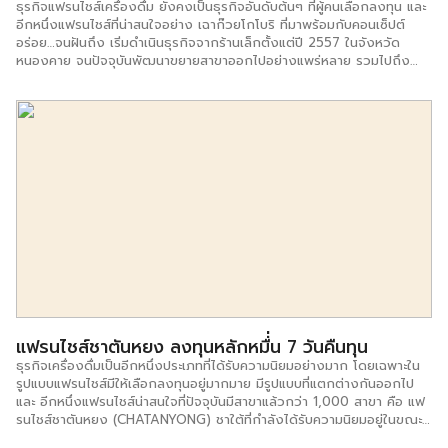
ธุรกิจแฟรนไชส์เครื่องดื่ม ยังคงเป็นธุรกิจอันดับต้นๆ ที่ผู้คนเลือกลงทุน และ
อีกหนึ่งแฟรนไชส์ที่น่าสนใจอย่าง เฉาก๊วยโกโบริ ที่มาพร้อมกับคอนเซ็ปต์
อร่อย…จนฝันถึง เริ่มดำเนินธุรกิจจากร้านเล็กตั้งแต่ปี 2557 ในจังหวัด
หนองคาย จนปัจจุบันพัฒนาขยายสาขาออกไปอย่างแพร่หลาย รวมไปถึง
ประเทศเพื่อนบ้านอย่าง สปป.ลาว ต้องข้ามมาฝั่งไทยเพื่อลองชิมเฉาก๊วยโกโบ
ริ ด้วยความโดดเด่นวัตถุดิบที่มีคุณภาพ และใส่ใจการขายทุกขั้นตอน ทำให้
เป็นรู้จักอย่างกว้างขวาง จนกระทั่งได้พัฒนาสูตรใหม่เพิ่มเติม คือ สูตรนม
สด โดยมีคาราเมลหอมๆ เป็นสูตรเด็ด บริษัท โกโบริฟู้ด จำกัด เจ้าของคือ
คุณภูดิศ ประดับโชติ ประธานกรรมการ เล่าว่า เฉาก๊วยเป็นขนมหวานที่มี
สรรพคุณทำหน้าที่เป็นทั้งเครื่องดื่มดับร้อนและของหวานเติมความละมุนลิ้นให้
กับลูกค้าได้ดีไม่แพ้สินค้าเครื่องดื่มชนิดอื่นๆ ซึ่งแบรนด์เฉาก๊วยโกโบริ เอง
สร้างความพิเศษด้วยความหอมหวานโดนใจด้วยสูตร คาราเมล 10 รสชาติ
ได้แก่ คาราเมลนมสด คาราเมลชาเขียว คาราเมลชาไทย คาราเมลกาแฟ คารา
เมลชาโคล คาราเมลโกโก้ มะนาวจี๊ดจ๊าด กรีนนี่นมสด ชมพูนมสด และเฉาก๊วย
สูตรโบราณ นอกจากนี้เนื้อเฉาก๊วยคัดสรรแต่วัตถุดิบคุณภาพดีนำเข้าจาก
ประเทศเวียดนาม ผ่านกระบวนการแปรรูปที่สะอาด ได้มาตรฐาน เนื้อเฉาก๊วย
ไม่มีส่วนผสมของเจลาตินและวัตถุกันเสียจึงทำให้มีความเหนียวนุ่ม รสสัมผัส
ในปากเป็นเอกลักษณ์ จำหน่ายในราคาแก้วละ 25 บาท ทำให้ปัจจุบันแฟรนไชส์
ได้รับความนิยมอย่างมากจนสามารถขยายสาขาภายในประเทศ และประเทศ
แฟรนไชส์ชาตันหยง ลงทุนหลักหมื่่น 7 วันคืนทุน
เพื่อนบ้านกว่า 500 […]
ธุรกิจเครื่องดื่มเป็นอีกหนึ่งประเภทที่ได้รับความนิยมอย่างมาก โดยเฉพาะใน
รูปแบบแฟรนไชส์มีให้เลือกลงทุนอยู่มากมาย มีรูปแบบที่แตกต่างกันออกไป
และ อีกหนึ่งแฟรนไชส์น่าสนใจที่ปัจจุบันมีสาขาแล้วกว่า 1,000 สาขา คือ แฟ
รนไชส์ชาตันหยง (CHATANYONG) ชาใต้ที่กำลังได้รับความนิยมอยู่ในขณะนี้
จากร้านเล็กๆ ที่ วลัยลักษณ์ วิณิชชาภิวงศ์ ได้นำชาดีขึ้นชื่อของภาคใต้มา