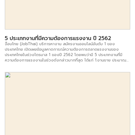
รนไชส์​นมเหนียว​ปัง​ปิ้ง ​ก็มาจากวัตถุดิบที่เป็นเอกลักษณ์​ของร้าน คุณผึ้ง
บอกว่านมของทางร้านจากที่อื่นๆ แน่นอน ไม่ว่าจะเป็นรูปแบบของนมที่เหนียว
ข้น รสชาติที่เข้มแต่ไม่หวานมากจนเลี่ยน ทำให้สามรถเข้าถึงผู้บริโภค​ได้ทุก
เพศทุกวัย และนมเหนียวนี้สามารถทำเมนูได้อย่างหลากหลายไม่ว่าจะเป็น
เครื่องดื่มทั้งร้อน เย็น หรือปั่น รวมถึงราดไปบนขนมปังปิ้ง เป็นเมนูอาหาร
ทานเล่นได้อีกด้วย ซึ่งตอนนี้มีนมเหนียวให้เลือกทาน 5 รสชาติหลักๆ คือ นม
เหนียวสูตรออริจินัล​ สตรอว์เบอร์รี่​ ชาเขียว ชาไทย และชอคโกแลต​ ในราคา
5 ประเภทงานที่มีความต้องการแรงงาน ปี 2562
25-35 บาทเท่านั้น ด้านการลงทุนแฟรนไชส์ […]
จ๊อบไทย (JobThai) บริการหางาน สมัครงานออนไลน์อันดับ 1 ของ
ประเทศไทย เปิดเผยข้อมูลคาดการณ์ความต้องการตลาดแรงงานของ
ประเทศไทยในช่วงไตรมาส 1 ของปี 2562 โดยพบว่ามี 5 ประเภทงานที่มี
ความต้องการแรงงานในช่วงดังกล่าวมากที่สุด ได้แก่ 1.งานขาย ประมาณ
21,200 อัตรา 2.งานช่างเทคนิค ประมาณ 10,200 อัตรา 3.งานผลิต/
ควบคุมคุณภาพ ประมาณ 8,200 อัตรา 4.งานธุรการ/จัดซื้อ และงาน
วิศวกรรม เท่ากันที่ประมาณ 5,500 อัตรา 5.งานบัญชี ประมาณ 5,100
อัตรา ในขณะที่ข้อมูลยังเผยให้เห็นประเภทงานที่คาดว่าจะมีอัตราการเติบโต
มากที่สุดในช่วงเวลาดังกล่าว ได้แก่ งานนำเข้า-ส่งออก งานทรัพยากร
บุคคล งานสุขภาพ/โภชนาการ งานวิทยาศาสตร์/วิจัยพัฒนา ตลอดจนงาน
ขนส่ง-คลังสินค้า อันเป็นผลมาจากสภาพเศรษฐกิจไทยที่มีแนวโน้มขยายตัว
ต่อเนื่อง ตลอดจนการลงทุนทั้งภาครัฐและเอกชนในปีหน้าที่จะเห็นชัดเจนเป็น
รูปเป็นร่างมากขึ้น รวมถึงการเลือกตั้งที่จะเกิดขึ้นในช่วงต้นปี 2562 ทำให้
บรรยากาศการลงทุนในประเทศเริ่มกลับมาคึกคักตั้งแต่ไตรมาส 4 ของปีนี้
ซึ่งทั้งหมดนี้จะส่งผลดีต่อความต้องการของตลาดแรงงานภาพรวมทั่ว
ประเทศ นางสาวแสงเดือน ตั้งธรรมสถิตย์ ผู้ร่วมก่อตั้งและหัวหน้าผู้บริหาร
ด้านปฏิบัติการจ๊อบไทย (JobThai) กล่าวว่า […]