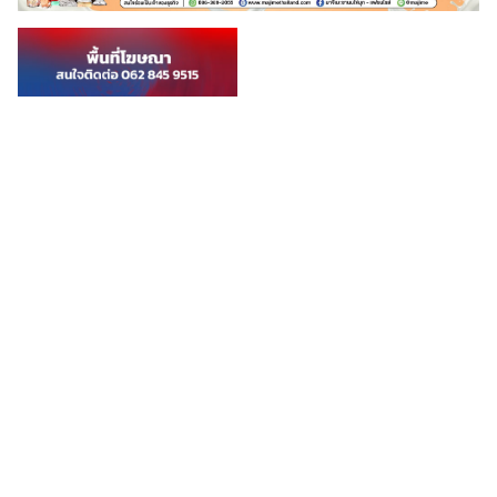
อย่างลงตัว สีเข้มน่าลิ้มลอง รสชาติไม่ขมหรือฝาดจนเกินไป ซึ่งเมนูของ เช็ค
อิน-โรงชา ที่ได้รับความนิยมมากที่สุดก็คือ ชานมเย็น และ ชาเขียวนมสด
เพราะชาของทางร้านจะมีความเข้มข้นและหอมกลิ่นของชาชัดเจน จึงทำให้
ลูกค้าชื่นชอบในรสชาติและบอกต่อๆ กัน […]