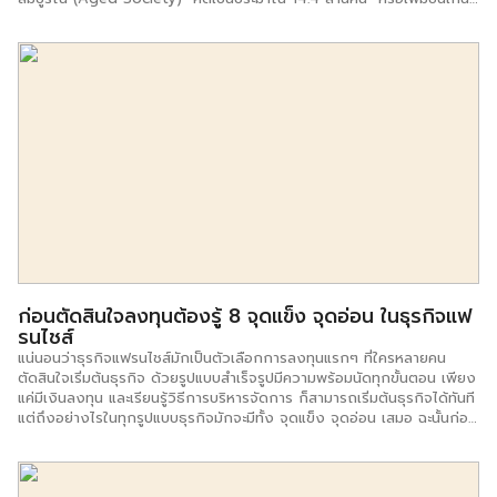
ร้อยละ 20 ของประชากรทั้งหมด กล่าวคือจะมีผู้สูงอายุ 1 คน ในประชากร
ทุกๆ 5 คน และมักเป็นโรคเรื้อรัง 5 อันดับที่พบมากในผู้สูงอายุคือ ความดัน
โลหิตสูง เบาหวาน โรคอ้วนลงพุง หัวใจ และโรคข้อเสื่อม ดังนั้น ธุรกิจที่จะ
เข้ามาเกี่ยวกับกับคนกลุ่มนี้จึงมีแนวโน้มเพิ่มมากขึ้น ซึ่งก็มีมากมายหลาก
หลายธุรกิจ ตั้งแต่ขนาดเล็กไปจนถึงขนาดใหญ่ โดย เอสเอ็มอี ชี้ช่องรวย
ได้ค้นข้อมูลเกี่ยวกับธุรกิจที่เกี่ยวข้องที่จะสามารถสร้างเม็ดเงินเข้าสู่กระเป๋า
สำหรับคุณๆ ที่สนใจ โดยมี 10 อาชีพด้วยกัน ได้แก่ 1. อาชีพตัวแทนประกัน
ชีวิต หรือ ที่ปรึกษาการเงิน ในกลุ่มธุรกิจที่ปรึกษาวางแผนทางการเงินหลัง
เกษียณ โดยผลสำรวจพบว่า สิ่งที่ผู้สูงอายุกังวลมากที่สุด คือ การเงินหลัง
จากเกษียณ ปัจจุบันจึงมีบริษัทประกันชีวิตหลายบริษัทต่างมีผลิตภัณฑ์ทาง
เงินเพื่อเกษียณอายุ ซึ่งจะรวมไปถึงประกันเกี่ยวกับสุขภาพด้วย ดังนั้น […]
ก่อนตัดสินใจลงทุนต้องรู้ 8 จุดแข็ง จุดอ่อน ในธุรกิจแฟ
รนไชส์
แน่นอนว่าธุรกิจแฟรนไชส์มักเป็นตัวเลือกการลงทุนแรกๆ ที่ใครหลายคน
ตัดสินใจเริ่มต้นธุรกิจ ด้วยรูปแบบสำเร็จรูปมีความพร้อมนัดทุกขั้นตอน เพียง
แค่มีเงินลงทุน และเรียนรู้วิธีการบริหารจัดการ ก็สามารถเริ่มต้นธุรกิจได้ทันที
แต่ถึงอย่างไรในทุกรูปแบบธุรกิจมักจะมีทั้ง จุดแข็ง จุดอ่อน เสมอ ฉะนั้นก่อน
ตัดสินใจลงทุนผู้ลงทุนจำเป็นต้องทราบเพื่อใช้ในการประเมินความเป็นไปได้
เพื่อไม่ให้การลงทุนนั้นเสียเปล่า วันนี้ ชี้ช่องรวย ขอนำเสนอ 8 จุดแข็ง จุด
อ่อน ในธุรกิจแฟรนไชส์ เพื่อใช้เป็นจข้อมูลในการตัดสินใจ จุดแข็ง 1.รูปแบบ