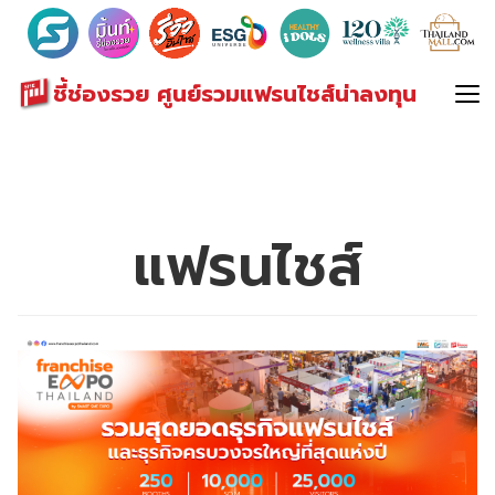
Search
for:
ชี้ช่องรวย ศูนย์รวมแฟรนไชส์น่าลงทุน
แฟรนไชส์