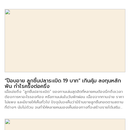
รนด์แฟรนไชส์ที่อยากจะแนะนำ คือ ทาโกะยากิ โมชิ โมชิ แฟรนไชส์ทาโกะยากิ
โมชิ โมชิ ดำเนินธุรกิจมานานกว่า 10 ปี เป็นสูตรทาโกะต้นตำหรับแท้จาก
ประเทศญี่ปุ่น มีทั่วประเทศ ทาโกะยากิ โมชิ โมชิ ยังได้รับการคัดเลือกจาก
กรมธุรกิจการค้า กระทรวงพาณิชย์ เป็น 1 ใน 92 แฟรนไชส์ดีมีคุณภาพ เป็น
แฟรนไชส์น่าลงทุน อีกทั้งเป็นแฟรนไชส์ที่เข้าร่วมโครงการช่วยเหลือผู้มีรายได้
น้อยแต่อยากมีอาชีพ อีกด้วย นอกจากเรื่องของคุณภาพและสูตรต้นตำหรับ
จากประเทศญี่ปุ่นแล้ว ในส่วนของการลงทุนแฟรนไชส์มีให้เลือกลงทุนเริ่มต้น
ที่หลักหมื่นบาท โดยมีให้ผู้สนใจได้เลือกลงทุน 4 แบบ คือ 1.ราคา 15,000
บาท สิ่งที่จะได้รับ คือ ได้รับอุปกรณ์พร้อมจำหน่ายในเมนู “ทาโกะยากิ” เมนู
เดียว (ไซส์ S) พร้อมการสอนทุกขั้นตอน […]
“ป๊อบอาย ลูกชิ้นปลาระเบิด 19 บาท” เกินคุ้ม ลงทุนหลัก
พัน กำไรครึ่งต่อครึ่ง
เมื่อเอ่ยถึง “ลูกชิ้นปลาระเบิด” ของทานเล่นสุดฮิตที่หลายคนต้องนึกถึงเวลา
ต้องการหาอะไรรองท้อง หรือทานเล่นในวันพักผ่อน เนื่องจากทานง่าย ราคา
ไม่แพง และมีขายให้เห็นทั่วไป ปัจจุบันจะเห็นว่ามีร้านขายลูกชิ้นทอดตามสถาน
ที่ต่างๆ นับไม่ถ้วน จนทำให้หลายคนมองเห็นช่องทางที่จะสร้างรายได้เสริม
หลังเลิกงาน หรือทำเป็นธุรกิจหลักได้ และสำหรับคนตัวเล็กที่ไม่มีค่อยเงิน
ลงทุนมากนัก ขอบอกเลยว่าไม่ต้องกังวลอีกแล้ว เพราะแฟรนไชส์ “ป๊อบอาย
ลูกชิ้นปลาระเบิด 19 บาท” จะทำให้ฝันของคุณเป็นจริงได้ ด้วยงบลงทุนเริ่ม
ต้นเพียงหลักพันบาทเท่านั้น พชร วัฒนกูล หรือ “คุณเบสท์” เจ้าของธุรกิจ