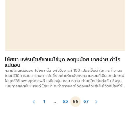
02-043-8400JIDUBANG (ASIA) .CO.,LTDดูรายละเอียดเพิ่มเติมได้ที่:
https://www.facebook.com/kfishthailand
โซ้ยชา แฟรนไชส์ชานมไข่มุก ลงทุนน้อย ขายง่าย กำไร
แน่นอน
ความโดดเด่นของ โซ้ยชา นั้น จะใช้ใบชาแท้ 100 เปอร์เซ็นต์ ในการทำชานม
โดยใช้วิธีการอบชาแทนการต้มซึ่งจะทำให้ชายังคงความหอมที่เป็นเอกลักษณ์
ไข่มุกที่ใช้เฉพาะคุณภาพดี เหนียวนุ่ม หอม หวาน ทำสดใหม่วันต่อวัน ซึ่งรูป
แบบการผลิตนั้นแบรนด์ โซ้ยชา จะทำการผลิตไว้ก่อนแล้วแช่เย็นไว้วิธีนี้จะทำให้
ส่วนผสมของชาและไข่มุกมีรสชาติกลมกล่อม อีกทั้งยังช่วยลดระยะเวลาใน
การทำชานมไข่มุกต่อแก้วที่หน้าร้าน และไม่ต้องมีพนักงานหลายคน
1
…
65
66
67
ทำให้สามารถขายได้อย่างรวดเร็ว มีเมนูให้ลูกค้าได้เลือก
ทานกว่า 30 เมนู ราคาจำหน่ายอยู่ที่ 25 – 30 บาท เท่านั้น ในส่วนรูปแบบร้าน
ออกแบบป้ายไฟโทน สีส้ม แดง ขาว ดำ ซึ่งจะช่วยให้หนาร้านมีความโดเด่น
สะดุดตา ปัจจุบันแฟรนไชส์ชานมไข่มุก โซ้ยชา มีทั้งหมด 12 สาขา และเปิดให้ผู้
ที่สนใจลงทุนธุรกิจในหลายรูปแบบ อาทิ […]