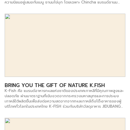
ความนิยมอยู่เสมอกับเมนู ชานมไข่มุก โดยเฉพาะ Chincha แบรนด์ชานม
ไข่มุกน้องใหม่ที่ไม่เหมือนใคร ฉีกกฏรูปแบบเดิมๆ เปลี่ยนมาเป็นให้ลูกค้าตัก
เอง เติมเอง แบบไม่อั้น จนปัจจุบันขยายไปแล้วหลายสาขา หลายจังหวัด
แน่นอนว่าความโดดเด่นที่ทำให้ลูกค้ายืนต่อแถวรอคิวซื้อชานมไขมุกร้านนี้เป็น
เพราะชานมไข่มุกแบบบุฟเฟต์ ที่ให้ลูกค้าสามารถตักเองได้ทุกอย่าง เริ่มตั้งแต่
หยิบแก้วเอง (ขนาด 16 ออนซ์) ตักไข่มุกเอง (ไม่อั้น) ใส่น้ำแข็งเอง พร้อม
เมนูน้ำ 8 รสชาติ คือ นมสด ชานม ชาไทย โกโก้ ชาเขียว ชาแอปเปิ้ล เผือก
แคนตาลูป จำหน่ายในราคาเพียงแค่ 30 บาทเท่านั้น เจ้าของร้านบอกว่าไอเดีย
ขายชานมไขมุกแบบนี้เกิดจาดความต้องการที่จะให้ลูกค้า สามารถออกแบบ
เอง เลือกสิ่งที่ชอบเองได้ จะตักมากตักน้อยแค่ไหนขึ้นอยู่กับความต้องการ
ของลูกค้า ปัจจุบันมีการขยายธุรกิจสู่รูปแบบของแฟรนไชส์โดยให้เลือกลงทุน
ในราคา 120,000 บาท สิ่งที่จะได้รับคือ […]
BRING YOU THE GIFT OF NATURE K.FISH
K-Fish คือ แบรนด์อาหารทะเลแห่งชาติของประเทศเกาหลีที่มีคุณภาพสูงและ
ปลอดภัย ผ่านมาตราฐานที่เข้มงวดจากกระทรวงมหาสมุทรและการประมง
เกาหลีใต้ผลิตขึ้นเพื่อส่งต่อความสดจากจากทะเลเกาหลีถึงโต๊ะอาหารของผู้
บริโภคทั่วโลกในประเทศไทย K-FISH ร่วมกับบริษัทวัสดุอาหาร JIDUBANG
เพื่อเข้าถึงผู้บริโภคและสามารถเจอกันที่’ ศูนย์จำหน่าย K-FISH ‘หรือติดต่อ
โดยตรงได้ด้วยติดต่อสั่งซื้อ : 063-629-2500 (ลูกค้าคนไทย), 089-514-
0507 (For Korean customers)ที่อยู่ : 37 แยก 1-7 ซอย 53 ถนน
อ่อนนุช แขวงประเวศ เขตประเวศ กรุงเทพมหานคร 10250เบอร์โทรศัพท์ :