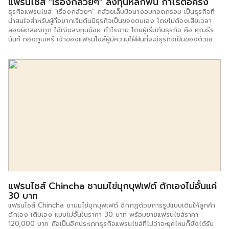
แฟรนไชส์ “เรื่องกล้วยๆ” ลงทุนหลักพัน กำไรต่อครึ่ง
ธุรกิจแฟรนไชส์ “เรื่องกล้วยๆ” กล้วยเล็บมือนางอบทอดกรอบ เป็นธุรกิจที่
น่าสนใจสำหรับผู้ที่อยากเริ่มต้นมีธุรกิจเป็นของตนเอง โดยไม่ต้องเสียเวลา
ลองผิดลองถูก ใช้เงินลงทุนน้อย กำไรงาม โดยผู้เริ่มต้นธุรกิจ คือ คุณธีร
นันท์ ทองภูเบศร์ เจ้าของแฟรนไชส์ผู้มีความใฝ่ฝันที่จะมีธุรกิจเป็นของตัวเอง
เมื่อลาออกจากงานประจำจึงเริ่มมองหาอาชีพอิสระซึ่งสามารถทำได้ที่บ้านเกิด
คือที่จังหวัดชุมพร ซึ่งเป็นจังหวัดที่ขึ้นชื่อเรื่องกล้วยเล็บมือนาง เธอจึงนำ
วัตถุดิบที่มีในท้องถิ่นมาแปรรูปให้มีเอกลักษณ์ และเริ่มเปิดเป็นธุรกิจแฟรนไชส์
เมื่อปี 2559 ขั้นตอนการทำกล้วยเล็บมือนางทอดกรอบ เริ่มต้นด้วยการ
เลือกกล้วยเล็บมือนางจากท้องถิ่นที่ผ่านการอบใหม่ นำมาทอดจนเหลือง
กรอบด้วยน้ำมันมะพร้าว ซึ่งมีจุดเด่น คือ แม้จะผ่านการทอดมานานก็ยังคงมี
ความใสอยู่ตลอดเวลา ไม่ดำ ปลอดภัยต่อผู้บริโภค แตกต่างจากร้านกล้วย
ทอดทั่วๆไป และ ด้วยรสชาติของกล้วยเล็บมือนางอบที่มีความหวานตาม
ธรรมชาติเมื่อนำมาคลุกเคล้ากับแป้งสูตรพิเศษของทางร้าน ทำให้ได้กล้วยเล็บ
มือนางอบทอดกรอบที่มีรสชาติกรอบ อร่อยเป็นที่ติดใจของลูกค้า จนทำให้มีผู้
ติดต่อขอซื้อ แฟรนไชส์เป็นจำนวนมาก ปัจจุบัน คุณธีรนันท์แตกไลน์สินค้า
นอกจากกล้วยเล็บมือนางทอดกรอบแล้ว ยังมีสินค้าอื่นให้ลูกค้าเลือกลิ้มรส
ด้วย อาทิ กล้วยน้ำว้าทอด กล้วยน้ำว้าอบทอดกรอบ มันทอด เผือกทอด
ฟักทองทอด จำปาดะทอด สาเกทอด รวมถึงกล้วยเล็บมือนางอบ ซึ่งรสชาติ
อร่อยติดใจ ขายดีทุกเมนู จำหน่ายในราคาชุดละ 20-30 บาท ทั้งนี้ขึ้นอยู่กับ
แฟรนไชส์ Chincha ชานมไข่มุกบุฟเฟต์ ตักเองไม่อั้นแค่
สถานที่/ค่าเช่า/วัตถุดิบ เป็นตัวกำหนด ปัจจุบันผู้ซื้อแฟรนไชส์ไปต่อยอดทำ
30 บาท
ธุรกิจแล้วมากกว่า 170 สาขา สำหรับค่าแฟรนไชส์เริ่มต้นทำธุรกิจก็ถูกแสน
ถูกเพียง 1,590 […]
แฟรนไชส์ Chincha ชานมไข่มุกบุฟเฟต์ ฉีกกฏด้วยการรูปแบบเดิมให้ลูกค้า
ตักเอง เติมเอง แบบไม่อั้นในราคา 30 บาท พร้อมขายแฟรนไชส์ราคา
120,000 บาท ถือเป็นอีกประเภทธุรกิจแฟรนไชส์ที่ไม่ว่าจะยุคไหนก็ยังได้รับ