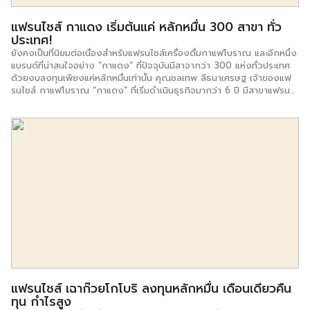
แฟรนไชส์ กาแดง เริ่มต้นแค่ หลักหมื่น 300 สาขา ทั่ว
ประเทศ!
ยังคงเป็นที่นิยมต่อเนื่องสำหรับแฟรนไชส์เครื่องดื่มกาแฟโบราณ และอีกหนึ่ง
แบรนด์ที่น่าสนใจอย่าง “กาแดง” ที่ปัจจุบันมีสาจากว่า 300 แห่งทั่วประเทศ
ด้วยงบลงทุนเพียงแค่หลักหมื่นเท่านั้น คุณชลเทพ ลีธนาเศรษฐ เจ้าของแฟ
รนไชส์ กาแฟโบราณ “กาแดง” ที่เริ่มดำเนินธุรกิจมากว่า 6 ปี มีสาขาแฟรน
ไชส์มากกว่า 300 สาขา ทั่วประเทศ สร้างจุดเด่นให้กับธุรกิจด้วยคอนเซ็ป
‘กาแฟโบราณ ที่ไม่โบราณ’ โดยใช้ถุงซิปล็อคใส่กาแฟแทนกาแฟโบราณรูป
แบบเดิมๆ ซึ่งถุงซิปล็อคออกแบบทันสมัยหิ้วง่ายรูปทรงทันสมัยเข้ากับคนรุ่น
ใหม่ที่หลงใหลในรสชาติของกาแฟโบราณ แต่สิ่งสำคัญที่สุดของเครื่องดื่ม
กาแฟโบราณนอกเหนือจากรูปลักษณ์ภายนอก คือ เมล็ดกาแฟคุณภาพดี ไม่
ผสมเมล็ดกาแฟชนิดอื่นหรือกาแฟธัญพืช ซึ่งมักจะมีส่วนผสมของธัญพืช
มากกว่ากาแฟจึงทำให้ความหอมและรสชาติเปลี่ยนไป แบรนด์ กาแดง ใช้
เพียงเมล็ดกาแฟแท้จาก 2 สายพันธุ์เท่านั้น คือ โรบัสตา และ อาราบิก้า ใน
สัดส่วนที่ใกล้เคียงกันทำให้กาแฟโบราณกาแดงมีรสชาติใกล้เคียงกับกาแฟ
สด เพราะได้ในส่วนของกลิ่นหอมของ อาราบิก้า และได้ในส่วนของความเข้ม
ข้นจาก โรบัสต้า เมล็ดกาแฟทั้ง 2 สายพันธุ์ราคาสูงกว่าเมล็ดกาแฟที่ทำ
กาแฟโบราณทั่วไป แต่จำหน่ายให้ผู้บริโภคในราคาถุงละ 25 บาท กาแดงจึง
ได้รับความนิยมนิยมจากคอกาแฟ และมีผู้สนใจธุรกิจแฟรนไชส์จำนวนมาก
สำหรับการลงทุนแฟรนไชส์ใช้เงินทุน 38,900 บาท สิ่งที่จะได้รับ […]
แฟรนไชส์ เฉาก๊วยโกโบริ ลงทุนหลักหมื่น เดือนเดียวคืน
ทุน กำไรสูง