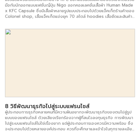
มือกับนักออกแบบแฟชั่นญี่ปุ่น Nigo ออกคอลเลคชั่นเสื้อผ้า Human Made
x KFC Capsule ซึ่งมีเสื้อผ้าหลายรูปแบบประกอบไปด้วยแจ็คเก็ตร้านค้าของ
Colonel shop, เสื้อแจ็คเก็ตแข่งยุค 70 สไตล์ hoodies เสื้อยืดและสินค้า
อื่นๆ โดยเริ่มจำหน่ายเมื่อวันที่ 16 พฤศจิกายน 2561 ที่ผ่านมา ณ ร้าน KFC
ในแมนฮัตตัน นอกจากนนี้ยังมีจำหน่ายที่ HBX.com และร้าน Human Made
ในโตเกียว ซึ่งราคาจำหน่ายเริ่มต้นที่ $ 20 – $ 375 KFC ถือเป็นเจ้าพ่อแฟ
รนไชส์ในวงการ Fast Food ที่หันมาทำการตลาดแฟชั่นเพื่อขยายฐานลูกค้า
ไปยังกลุ่มวัยรุ่นที่ชื่นชอบแฟชั่นแนวสตรีท และกระตุ้นให้พวกเขากลับมาสนใจ
อาหารฟาสต์ฟู้ดอีกครั้ง เนื่องด้วยที่ผ่านมา กลุ่ม Gen Z หรือกลุ่มมิลเลนเนีย
ลมักหลีกเลี่ยงการทานอาหารฟาส์ตฟู้ด และหันมาทานอาหารเพื่อสุขภาพมาก
ขึ้น ที่ผ่านมามีหลายแบรนด์นำเอาลูกเล่นทางการตลาดแฟชั่นแนวสตรีทมาใช้
ไม่ว่าจะเป็น Ikea ที่ร่วมกับแบรนด์ […]
8 วิธีพัฒนาธุรกิจไปสู่ระบบแฟรนไชส์
ผู้ประกอบการธุรกิจหลายคนที่มีความฝันอยากจะพัฒนาธุรกิจของตนไปสู่รูป
แบบของแฟรนไชส์ ด้วยเสียงเรียกร้องจากผู้ที่สนใจลงทุนธุรกิจ การพัฒนา
ไปสู่ระบบแฟรนไชส์ไม่ใช่เรื่องยาก แต่ผู้ประกอบการเองควรมีความพร้อม ซึ่ง
จะประกอบไปด้วยหลายองค์ประกอบ ควรที่จะศึกษาและเข้าใจในทุกรายละเอียด
พร้อมทั้งสร้างความเชื่อมั่นให้กับแบรนด์ จนเป็นที่ยอมแก่ผู้ที่สนใจอยากลงทุน