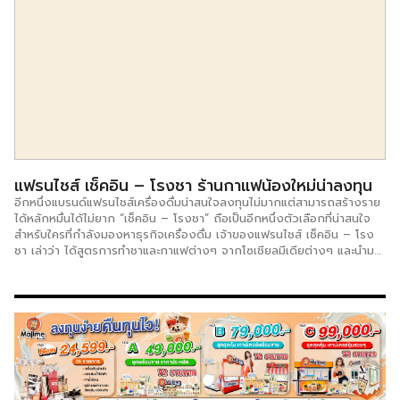
แฟรนไชส์ “ ป๊อบอาย ลูกชิ้นปลาระเบิด 19 บาท” ให้เกียรติมาร่วมรายการ ชี้
ช่องรวย โดยเล่าความเป็นมาว่าแบรนด์ ป๊อปอาย เปิดดำเนินการมาประมาณ
10 ปีแล้ว แต่ยังไม่ได้ดำเนินการในรูปแบบของธุรกิจแฟรนไชส์ โดยในช่วง
แรกจะเปิดขายตามห้างสรรพสินค้า ตามปั๊มน้ำมันก่อน ต่อมาได้มีโอกาสเข้าไป
ศึกษารูปแบบแฟรนไชส์จากกรมพัฒนาธุรกิจการค้า กระทรวงพาณิชย์ และ
กระทรวงอุตสาหกรรม เมื่อมองเห็นลู่ทางจึงตัดสินใจเปิดเป็นแฟรนไชส์ให้คน
ทั่วไปที่ต้องการมีรายเสริมได้มีธุรกิจสร้างรายได้อีกทางหนึ่ง นอกจากนี้
“คุณเบสท์” ยังมีธุรกิจแฟรนไชส์อีกแบรนด์ คือ “ราชาลูกชิ้นหมูระเบิด” โดย
เปิดดำเนินธุรกิจมาแล้วประมาณ 2 ปี ผลตอบรับดีเกินคาด จุดเด่นของ “ป๊อบ
อาย […]
แฟรนไชส์ เช็คอิน – โรงชา ร้านกาแฟน้องใหม่น่าลงทุน
อีกหนึ่งแบรนด์แฟรนไชส์เครื่องดื่มน่าสนใจลงทุนไม่มากแต่สามารถสร้างราย
ได้หลักหมื่นได้ไม่ยาก “เช็คอิน – โรงชา” ถือเป็นอีกหนึ่งตัวเลือกที่น่าสนใจ
สำหรับใครที่กำลังมองหาธุรกิจเครื่องดื่ม เจ้าของแฟรนไชส์ เช็คอิน – โรง
ชา เล่าว่า ได้สูตรการทำชาและกาแฟต่างๆ จากโซเชียลมีเดียต่างๆ และนำมา
ปรับปรุงให้รสชาติเข้ากับผงชาที่ตนเลือกใช้ โดยศึกษาอย่างละเอียดเกี่ยวกับ
ผงชาว่ามีทั้งหมดกี่ชนิด แต่ล่ะชนิดให้คุณสมบัติต่างกันอย่างไง เช่นให้ความ
ฝาดของชา ให้สีที่สวยงาม หรือมีกลิ่นชาที่หอม ใช้เวลาลองผิดลองถูกนาน
ถึง 9 เดือน กว่าจะได้ผงชาที่ลงตัว เหมาะสำหรับทำเมนูต่างๆตามที่ต้องการ
ได้ ยกตัวอย่างเช่น ชาแดง สามารถนำไปประยุกต์ทำเมนูได้หลากหลาย อาทิ
ชานมเย็น ชาดำเย็น ชามะนาว ชากาแฟ ชาผลไม้อย่างลิ้นจี่ กระเจี๊ยบ สตอเบ
อรี่ และยังมีอีกหลายเมนูที่สามารถทำได้จากชาแดง ซึ่งจุดเด่นของชาเช็คอิน-
โรงชา จะแตกต่างจากเจ้าอื่นๆ ตรงที่ชาทุกชนิดที่คิดค้นสูตรขึ้น จะมีกลิ่นที่
หอมของชาชัดเจน ได้กลิ่นหอมของใบชาอบแห้ง มากกว่า 6 ชนิด ถูกผสม