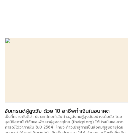
จับเทรนด์ผู้สูงวัย ด้วย 10 อาชีพทำเงินในอนาคต
เป็นที่ทราบกันดีว่า ประเทศไทยกำลังก้าวสู่สังคมผู้สูงวัยอย่างเต็มตัว โดย
มูลนิธิสถาบันวิจัยและพัฒนาผู้สูงอายุไทย (thaigri.org) ได้ประเมินและคาด
การณ์ไว้ว่าภายใน ในปี 2564 ไทยจะก้าวเข้าสู่การเป็นสังคมผู้สูงอายุโดย
สมบูรณ์ (Aged Society) คิดเป็นประมาณ 14.4 ล้านคน หรือเพิ่มขึ้นเกิน