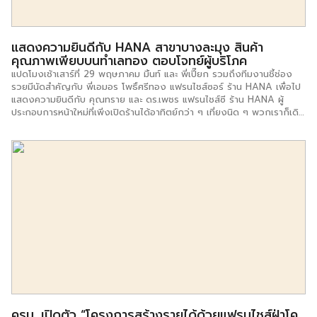
ธุรกิจของตัวเอง อาทิ แฟรนไชส์เป็นธุรกิจที่สามารถเริ่มต้นได้โดยใช้เวลาไม่
นาน แม้ไม่มีประสบการณ์ ไม่ต้องเสียเวลาในการบุกเบิกหรือลองผิดลองถูก
เพราะเจ้าของสิทธิ์แฟรนไชส์ (Franchisor) ได้อาศัยประสบการณ์ของตนใน
แสดงความยินดีกับ HANA สาขาบางละมุง สินค้า
การทำธุรกิจที่จะขายแฟรนไชส์มาเป็นตัวอย่าง เพื่อเป็นไกด์ไลน์ในการดำเนิน
คุณภาพเพียบบนทำเลทอง ตอบโจทย์ผู้บริโภค
ธุรกิจ รวมถึงการวางระบบต่าง ๆ ให้ตั้งแต่ต้นจนจบ เพื่อถ่ายทอดให้แก่ผู้รับ
สิทธิ์แฟรนไชส์ (Franchisee)ที่เพียงนำมาปฏิบัติตามโมเดลที่สร้างไว้ รวมถึง
แปดโมงเช้าเสาร์ที่ 29 พฤษภาคม มิ้นท์ และ พี่เปี๊ยก รวมถึงทีมงานชี้ช่อง
ข้อได้เปรียบด้านชื่อเสียงและภาพลักษณ์ของแบรนด์มักเป็นที่ยอมรับและติด
รวยมีนัดสำคัญกับ พี่เอมอร โพธิ์ศรีทอง แฟรนไชส์ซอร์ ร้าน HANA เพื่อไป
ตลาดอยู่แล้ว ขณะที่การทำโฆษณาประชาสัมพันธ์และคิดกลยุทธ์การตลาดก็
แสดงความยินดีกับ คุณทราย และ ดร.เพชร แฟรนไชส์ซี ร้าน HANA ผู้
เป็นเรื่องที่ Franchisor ดูแลให้อย่างเป็นแบบแผน แม้มองเห็นโอกาสสำเร็จ
ประกอบการหน้าใหม่ที่เพิ่งเปิดร้านได้อาทิตย์กว่า ๆ เที่ยงนิด ๆ พวกเราก็เดิน
จากการสร้างรายได้และการคืนทุนเร็วของธุรกิจแฟรนไชส์ แต่ต้องจำไว้เสมอ
ทางมาถึงปั้ม Caltex ข้างโรงเรียนศรีสุวิทย์ สถานที่ตั้งของร้าน HANA
ว่าทุกการลงทุนมีความเสี่ยง ดังนั้นก่อนที่จะกระโจนเข้าสู่ธุรกิจแฟรนไชส์ เรา
ใจกลางอำเภอ บางละมุง จังหวัด ชลบุรี ด้านหน้าร้านมีป้ายบอกคอนเซ็ปท์
ต้องสำรวจตัวเองและทำความเข้าใจธุรกิจให้ถี่ถ้วนก่อนเดินหน้าลงทุน
ชัดเจน “everything is here” สีขาวบนพื้นเทาตัดเขียวให้ความรู้สึกอบอุ่น
ธนาคารไทยพาณิชย์ จึงมีคำแนะนำ “5 […]
เรียบง่ายแบบมินิมอล เมื่อเดินเข้าไปด้านใน คุณทรายและดร.เพชรยืนรอ
ต้อนรับด้วยแววตาสดใสภายใต้หน้ากากอนามัย พร้อมด้วยพี่เอมอร เจ้าบ้าน
พามิ้นท์ พี่เปี๊ยกเละทีมงานเดินชมร้าน แนะนำสินค้าในโซนต่าง ๆ ไม่ว่าจะเป็น
โซนอุปกรณ์ทำความสะอาด โซนเครื่องครัว โซนเครื่องเขียน โซนอุปกรณ์อาบ
น้ำ โซนอุปกรณ์จัดแต่งสวน และโซนสินค้าเบ็ดเตล็ด ที่ถูกจัดวางอย่างเป็น
ระเบียบสวยสะดุดตา น่าซื้อ และมีราคาขายเริ่มต้นเพียง […]
ครม. เปิดตัว “โครงการสร้างรายได้ด้วยแฟรนไชส์ฝ่าโค