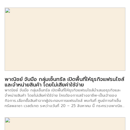
ตลาดผู้บริโภคทุกกลุ่ม มอบข้อเสนอพิเศษและโซลูชั่นทางการเงินให้กับผู้
ประกอบการที่สนใจเลือกลงทุนเป็น เจ้าของแฟรนไชส์จาก 2 แบรนด์ศักยภาพ
ประกอบด้วย ร้านเบลลินี่ เบค แอนด์ บรู (Bellinee”s Bake & Brew) ที่มุ่ง
เจาะตลาดพรีเมียมโดยเฉพาะ และร้านกาแฟมวลชน ที่มีกลุ่มเป้าหมายเป็นลูกค้า
ในกลุ่มคนทำงาน ด้วยสินเชื่อแฟรนไชส์อัตราดอกเบี้ยพิเศษ ไม่ต้องมีหลัก
ทรัพย์ค้ำประกัน รองรับทั้งการลงทุนเพื่อเปิดกิจการ ขยายสาขา หรือ
ปรับปรุงสาขา พร้อมทั้งตัวช่วยอื่นๆ ที่สนับสนุนให้เอสเอ็มอีเปิดร้านอย่าง
มั่นใจกับความสำเร็จในอนาคต อาทิ Robinhood แพลตฟอร์ม food
delivery ที่ไม่เรียกเก็บค่า GP และ Google My Business ฟรี บริการปัก
หมุดร้านค้าแบบเรียลไทม์ พร้อมระบบการชำระเงินครบวงจร โดยมี นายคณิ
นทร์ แรงกล้า […]
พาณิชย์ จับมือ กลุ่มเซ็นทรัล เปิดพื้นที่ให้ธุรกิจแฟรนไชส์
และจำหน่ายสินค้า โดยไม่เสียค่าใช้จ่าย
พาณิชย์ จับมือ กลุ่มเซ็นทรัล เปิดพื้นที่ให้ธุรกิจแฟรนไชส์นำเสนอธุรกิจและ
จำหน่ายสินค้า โดยไม่เสียค่าใช้จ่าย ใครต้องการสร้างอาชีพ-เป็นเจ้าของ
กิจการ..เลือกซื้อสินค้าจากผู้ประกอบการแฟรนไชส์ พบกันที่ ศูนย์การค้าเซ็น
ทรัลพลาซา เวสต์เกต ระหว่างวันที่ 20 – 25 สิงหาคม นี้ กระทรวงพาณิชย์
เดินหน้าสร้างความเข้มแข็งให้ธุรกิจเอสเอ็มอีต่อเนื่อง จับมือ ศูนย์การค้า
เซ็นทรัล ในเครือกลุ่มเซ็นทรัล เปิดพื้นที่ให้ผู้ประกอบการธุรกิจแฟรนไชส์นำ
เสนอธุรกิจและจำหน่ายสินค้า…โดยไม่เสียค่าใช้จ่าย ผู้สนใจที่ต้องการสร้าง
อาชีพ สร้างรายได้ เป็นเจ้าของกิจการ พบกันที่ ศูนย์การค้าเซ็นทรัลพลาซา