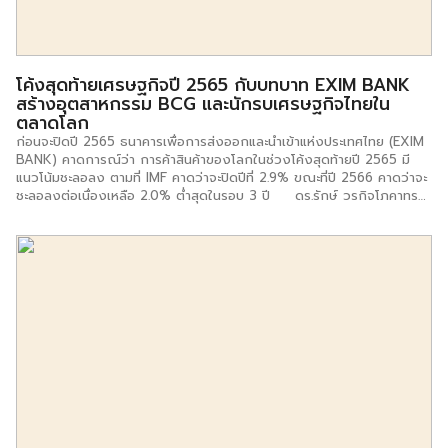
พฤศจิกายน 2565 พลเอกประยุทธ์ จันทร์โอชา นายกรัฐมนตรี และนายเห
วียน ซวน ฟุก ประธานาธิบดีแห่งสาธารณรัฐสังคมนิยมเวียดนาม เป็นสักขี
พยานในพิธีลงนามสัญญาสนับสนุนการค้าและการลงทุน ระหว่างธนาคารเพื่อ
การส่งออกและนำเข้าแห่งประเทศไทย (EXIM BANK) และเวียดคอมแบงก์
โค้งสุดท้ายเศรษฐกิจปี 2565 กับบทบาท EXIM BANK
(Vietcombank) โดยมี ดร.รักษ์ วรกิจโภคาทร กรรมการผู้จัดการ ธนาคาร
สร้างอุตสาหกรรม BCG และนักรบเศรษฐกิจไทยใน
เพื่อการส่งออกและนำเข้าแห่งประเทศไทย (EXIM BANK) และนายเหวียน
ตลาดโลก
แทงห์ ตุ่ง รักษาการกรรมการผู้จัดการ เวียดคอมแบงก์ […]
ก่อนจะปิดปี 2565 ธนาคารเพื่อการส่งออกและนำเข้าแห่งประเทศไทย (EXIM
BANK) คาดการณ์ว่า การค้าสินค้าของโลกในช่วงโค้งสุดท้ายปี 2565 มี
แนวโน้มชะลอลง ตามที่ IMF คาดว่าจะปิดปีที่ 2.9% ขณะที่ปี 2566 คาดว่าจะ
ชะลอลงต่อเนื่องเหลือ 2.0% ต่ำสุดในรอบ 3 ปี ดร.รักษ์ วรกิจโภคาทร
กรรมการผู้จัดการ EXIM BANK เปิดเผยว่า สิ่งที่น่าจับตามอง คือ การค้า
โลกในระยะต่อจากนี้จะเผชิญกับ 4 ฉากทัศน์ที่เปลี่ยนไป ดังนี้ 1) “North…to…
South Trade”• เศรษฐกิจซีกโลกใต้โตกว่าซีกโลกเหนือ ในช่วง 5 ปีข้าง
หน้า (ปี 2566- 2570) เศรษฐกิจของแอฟริกา อินเดีย และอาเซียน-5 มีแนว
โน้มเติบโตเฉลี่ยที่ 4.1% 6.5% และ 5.1% ตามลำดับ สูงกว่าเศรษฐกิจ […]