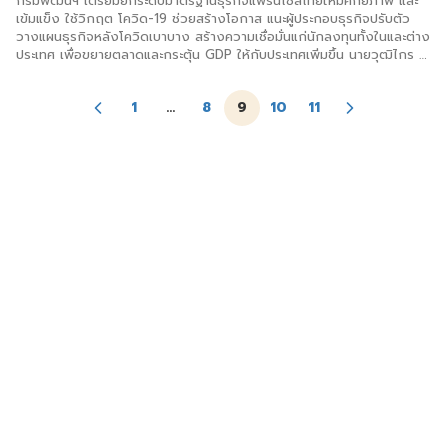
กรมพัฒน์ฯ เตรียมยกระดับมาตรฐานธุรกิจแฟรนไชส์ไทยให้มีศักยภาพ และ
เข้มแข็ง ใช้วิกฤต โควิด-19 ช่วยสร้างโอกาส แนะผู้ประกอบธุรกิจปรับตัว
วางแผนธุรกิจหลังโควิดเบาบาง สร้างความเชื่อมั่นแก่นักลงทุนทั้งในและต่าง
ประเทศ เพื่อขยายตลาดและกระตุ้น GDP ให้กับประเทศเพิ่มขึ้น นายวุฒิไกร ลี
วีระพันธุ์ อธิบดีกรมพัฒนาธุรกิจการค้า กระทรวงพาณิชย์ เผยว่า จาก
สถานการณ์การแพร่ระบาดโรคโควิด-19 ส่งผลให้การใช้บริการสั่งสินค้าและ
1
…
8
9
10
11
อาหารผ่านแอปพลิเคชัน แพลตฟอร์มต่างๆ แบบดีลิเวอรีมีอัตราเติบโตแบบ
ก้าวกระโดด ผู้ประกอบการร้านค้าทั่วไปต่างนำเทคโนโลยีช่วยบริหารจัดการ
ร้านค้า เชื่อมโลกออฟไลน์และออนไลน์เข้าด้วยกัน นอกจากนี้การดำเนินธุรกิจ
ด้วยกลยุทธ์สร้างฐานลูกค้าประจำ ขยายฐานลูกค้าใหม่ และเพิ่มยอดขายใน
ระยะยาว โดยมีสิ่งสำคัญที่ต้องทำควบคู่กัน คือ การเชื่อมโลกออฟไลน์เข้ากับ
โลกออนไลน์อย่างลงตัว ผ่านระบบเดลิเวอรีที่จะช่วยสร้างผลกำไรให้ธุรกิจใน
ระยะยาว และขยายฐานลูกค้าเพิ่มมากขึ้น สามารถตอบโจทย์ไลฟ์สไตล์ผู้บริโภค
ที่มีการเปลี่ยนแปลงอยู่ตลอดเวลา ดังนั้น ธุรกิจแฟรนไชส์ที่สามารถปรับตัว
ได้อย่างรวดเร็ว ก้าวทันโลกธุรกิจ ก็จะสามารถเข้าไปนั่งในใจผู้บริโภคได้
อย่างไม่ยากด้วยเช่นกัน ธุรกิจแฟรนไชส์ถือเป็นหนึ่งในโมเดลของรัฐบาลใน
การนำเอามาสร้างอาชีพให้กับประชาชนหลังวิกฤตโควิด-19 เพราะแฟรนไชส์
เป็นธุรกิจที่ลงทุนง่าย ผู้ลงทุนไม่ต้องเสียเวลาในการสร้างธุรกิจขึ้นมาใหม่
เพียงแค่ปฏิบัติตามระบบที่เจ้าของแฟรนไชส์กำหนดเอาไว้ก็สามารถเปิดร้าน
ขายได้ทันที ไม่ต้องเสียเวลาสร้างแบรนด์ ทำการตลาด เพราะเจ้าของแฟรน
ไชส์ หรือ “แฟรนไชส์ซอร์” ได้ออกแบบระบบที่มีมาตรฐาน และจัดทำคู่มือที่
พร้อมให้ผู้ลงทุนปฏิบัติตามอย่างง่ายดาย กรมพัฒนาธุรกิจการค้าได้คัดเลือก
ผู้ประกอบการ จำนวน 40 ราย ดำเนินการพัฒนาศักยภาพด้านการบริหารจัด
การธุรกิจแฟรนไชส์ให้เป็นไปตามเกณฑ์มาตรฐาน ด้านการบ่มเพาะองค์ความรู้
และทักษะการสร้างมาตรฐานธุรกิจ รวมถึงจะมีผู้เชี่ยวชาญประเมิน วิเคราะห์