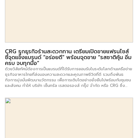
เครื่องบินของสายการบินไทย และจำหน่ายไปยังทั่วโลก เพื่อสร้างชุมชนมือ
อาชีพที่ยั่งยืนได้ ทั้งนี้ ดร.นพดล ปิยะตระภูมิ ได้ให้สัมภาษณ์รายการ
SME Smart Service … ทางช่อง True 49 ถึงภารกิจสำคัญของสถาบันฯ
ที่พัฒนาและขับเคลื่อนระบบคุณวุฒิวิชาชีพและมาตรฐานอาชีพให้สอดคล้อง
กับความต้องการของผู้ประกอบการ เป็นการยกระดับและเพิ่มขึดความ
สามารถ สร้างผู้ประกอบอาชีพพัฒนาสู่ความเป็นผู้ประกอบการรายย่อย
(From […]
CRG รุกธุรกิจร้านสะดวกทาน เตรียมเปิดขายแฟรนไชส์
ชี้จุดแข็งแบรนด์ “อร่อยดี” พร้อมจุดขาย “รสชาติคุ้น อิ่ม
ครบ จบทุกมื้อ”
ด้วยวิสัยทัศน์ต้องการเป็นแบรนด์ที่ได้รับการยอมรับในระดับโลกด้านเครือข่าย
ธุรกิจอาหารไทยที่ส่งมอบความสะดวกและคุณภาพชีวิตที่ดี รวมถึงพันธ
กิจการมุ่งมั่นพัฒนานวัตกรรม เพื่อการเติบโตอย่างยั่งยืนไปพร้อมกับชุมชน
และสังคม ทำให้ บริษัท เซ็นทรัล เรสตอรองส์ กรุ๊ป จำกัด หรือ CRG ซึ่ง
ดำเนินกิจการด้านอาหารมา 42 ปี คิดขยายไลน์ เปิดร้านอาหารจานด่วน
“อร่อยดี” (Aroi Dee) เพื่อให้ลูกค้ากลุ่มเป้าหมาย ได้แก่ พนักงานออฟฟิศ
คนทำธุรกิจส่วนตัว อายุระหว่าง 25 – 45 ปี ที่ชื่นชอบอาหารไทย รสชาติ
อร่อย มองหาร้านอยู่ในทำเลที่ตั้งที่สะดวก สามารถเลือกมาเป็นจุดแวะ เติม
ความอิ่มในเวลารีบเร่งได้ ตามสโลแกนหลัก “รสชาติคุ้น อิ่มครบ จบทุกมื้อ”
ปัจจุบันทางแบรนด์มีความพร้อมแล้วที่จะประกาศหาผู้ร่วมธุรกิจในรูปแบบการ
เปิดขายแฟรนไชนส์ คุณณัฐ วงศ์พานิช กรรมการผู้จัดการใหญ่ บริษัท
เซ็นทรัล เรสตอรองส์ กรุ๊ป จำกัด หรือ CRG (Mr.Nath Vongphanich –
President of CRG) กล่าวว่า […]