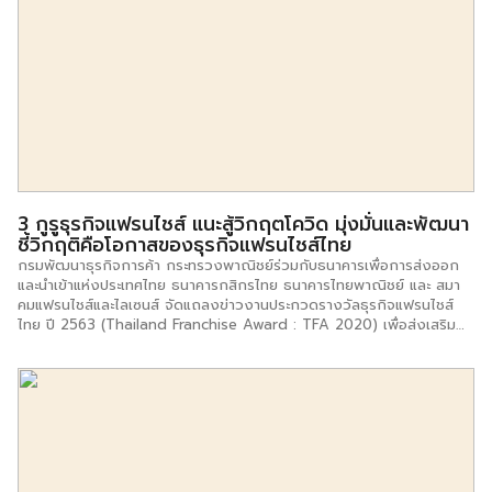
เวสต์เกต ระหว่างวันที่ 20 – 25 สิงหาคม นี้ นายพูนพงษ์ นัยนาภากรณ์
รองอธิบดีกรมพัฒนาธุรกิจการค้า กระทรวงพาณิชย์ เปิดเผยว่า “กรมฯ ได้
ดำเนินการสร้างความเข้มแข็งให้แก่ผู้ประกอบธุรกิจแฟรนไชส์ไทยมาอย่างต่อ
เนื่อง โดยเฉพาะการพัฒนาศักยภาพด้านการบริหารจัดการธุรกิจอย่างมี
ประสิทธิภาพ การส่งเสริมให้ธุรกิจขับเคลื่อนด้วยองค์ความรู้และนวัตกรรม
เพื่อให้สามารถเติบโตได้อย่างเข้มแข็งยั่งยืน โดยเน้นการสร้างมาตรฐาน
คุณภาพที่มีความน่าเชื่อถือ การสร้างภาพลักษณ์แก่ตราสินค้า และวาง
กลยุทธ์การตลาดที่จะเอื้อต่อการขยายสาขา ขยายการลงทุน ยึดหลักการ
พัฒนาตามเกณฑ์มาตรฐานคุณภาพธุรกิจแฟรนไชส์ ซึ่งเป็นการส่งเสริมให้
แฟรนไชส์ไทยมีความเข้มแข็ง และพร้อมแข่งขันในทุกตลาด” “ล่าสุด กรม
พัฒนาธุรกิจการค้า ได้ร่วมกับ กลุ่มเซ็นทรัล จัดกิจกรรมสร้างความเข้มแข็ง
3 กูรูธุรกิจแฟรนไชส์ แนะสู้วิกฤตโควิด มุ่งมั่นและพัฒนา
ให้ธุรกิจแฟรนไชส์ ระหว่างวันที่ 20 – 25 สิงหาคม […]
ชี้วิกฤติคือโอกาสของธุรกิจแฟรนไชส์ไทย
กรมพัฒนาธุรกิจการค้า กระทรวงพาณิชย์ร่วมกับธนาคารเพื่อการส่งออก
และนำเข้าแห่งประเทศไทย ธนาคารกสิกรไทย ธนาคารไทยพาณิชย์ และ สมา
คมแฟรนไชส์และไลเซนส์ จัดแถลงข่าวงานประกวดรางวัลธุรกิจแฟรนไชส์
ไทย ปี 2563 (Thailand Franchise Award : TFA 2020) เพื่อส่งเสริม
สนับสนุนพัฒนาเพิ่มสมรรถนะขีด ความสามารถและยกระดับให้ธุรกิจแฟรน
ไชส์ไทยมีระบบการบริหารจัดการที่มีมาตรฐานเทียบเท่าระดับสากล ก้าวสู่การ
แข่งขันสอดรับเทรนด์วิถีชีวิตปกติแบบใหม่ New Normal พร้อมเชิญชวนผู้
ประกอบการธุรกิจแฟรนไชส์ ร่วมโครงการ ภายในงานมีเสวนพิเศษ หัวข้อ “
แนวคิดสร้างสรรค์อัตลักษณ์ของแบรนด์(Brand identity)ในธุรกิจ แฟรน
ไชส์ไทย” โดยมีผู้ร่วมเสวนาประกอบด้วย คุณบุญประเสริฐ พู่พันธ์ นายกสมา
คมแฟรนไชส์และไลเซนส์ เจ้าของและผู้บริหารแฟรนไชส์ร้านเครปและแพนเค้ก
N&B บริษัท เอ็นบี กรุ๊ป(ประเทศไทย) จำกัด คุณกฤษฏ์ กาญจนบัตร