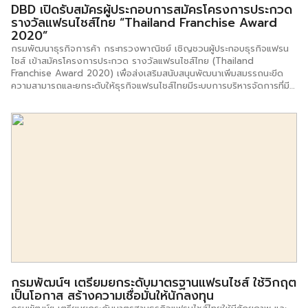
DBD เปิดรับสมัครผู้ประกอบการสมัครโครงการประกวด
รางวัลแฟรนไชส์ไทย “Thailand Franchise Award
2020”
กรมพัฒนาธุรกิจการค้า กระทรวงพาณิชย์ เชิญชวนผู้ประกอบธุรกิจแฟรน
ไชส์ เข้าสมัครโครงการประกวด รางวัลแฟรนไชส์ไทย (Thailand
Franchise Award 2020) เพื่อส่งเสริมสนับสนุนพัฒนาเพิ่มสมรรถนะขีด
ความสามารถและยกระดับให้ธุรกิจแฟรนไชส์ไทยมีระบบการบริหารจัดการที่มี
มาตรฐานเทียบเท่าระดับสากล ด้วยเกณฑ์มาตรฐานคุณภาพการบริหาร
จัดการธุรกิจในระบบแฟรนไชส์ (Total Quality Franchise Management
– TQFM) เพื่อก้าวสู่การแข่งขันสอดรับเทรนด์วิถีชีวิตปกติแบบใหม่ New
Normal กำหนดประเภทรางวัลแบ่งออกเป็น 4 ประเภทรวม 13 รางวัล คือ
ประเภทที่ 1 รางวัลธุรกิจแฟรนไชส์ยอดเยี่ยมตามขนาดธุรกิจ 3 รางวัล –
รางวัลแฟรนไชส์ขนาดย่อมยอดเยี่ยม– รางวัลแฟรนไชส์ขนาดกลางยอด
เยี่ยม– รางวัลแฟรนไชส์ขนาดใหญ่ยอดเยี่ยม ประเภทที่ 2 รางวัลแฟรนไชส์
ยอดเยี่ยมรายอุตสาหกรรม 5 รางวัล – รางวัลแฟรนไชส์อาหารยอดเยี่ยม–
รางวัลแฟรนไชส์เครื่องดื่มยอดเยี่ยม– รางวัลแฟรนไชส์บริการยอดเยี่ยม–
รางวัลแฟรนไชส์ค้าปลีกยอดเยี่ยม– รางวัลแฟรนไชส์การศึกษายอดเยี่ยม
ประเภทที่ 3 รางวัลแฟรนไชส์ยอดเยี่ยมที่มีความโดดเด่นเฉพาะด้าน 3 รางวัล
– รางวัลแฟรนไชส์จากต่างประเทศยอดเยี่ยม– รางวัลแฟรนไชส์ส่งออกยอด
เยี่ยม– รางวัลแฟรนไชส์นวัตกรรมยอดเยี่ยม […]
กรมพัฒน์ฯ เตรียมยกระดับมาตรฐานแฟรนไชส์ ใช้วิกฤต
เป็นโอกาส สร้างความเชื่อมั่นให้นักลงทุน