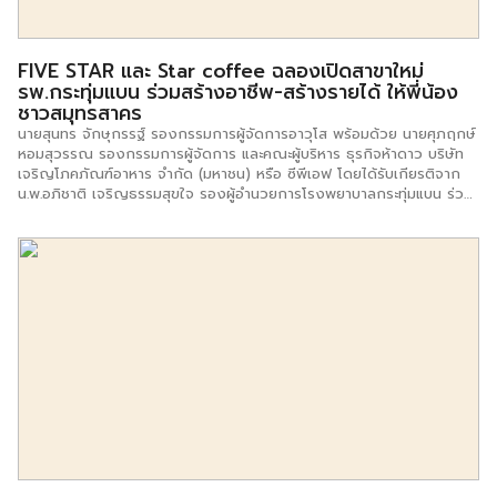
สร้างความได้เปรียบในการแข่งขัน […]
FIVE STAR และ Star coffee ฉลองเปิดสาขาใหม่
รพ.กระทุ่มแบน ร่วมสร้างอาชีพ-สร้างรายได้ ให้พี่น้อง
ชาวสมุทรสาคร
นายสุนทร จักษุกรรฐ์ รองกรรมการผู้จัดการอาวุโส พร้อมด้วย นายศุภฤกษ์
หอมสุวรรณ รองกรรมการผู้จัดการ และคณะผู้บริหาร ธุรกิจห้าดาว บริษัท
เจริญโภคภัณฑ์อาหาร จำกัด (มหาชน) หรือ ซีพีเอฟ โดยได้รับเกียรติจาก
น.พ.อภิชาติ เจริญธรรมสุขใจ รองผู้อำนวยการโรงพยาบาลกระทุ่มแบน ร่วม
แสดงความยินดีกับ นางวรวรรณ จั่นทิม เจ้าของร้าน FIVE STAR และ Star
coffee ฉลองเปิดสาขาใหม่โรงพยาบาลกระทุ่มแบน จ.สมุทรสาคร โดยเปิดให้
บริการแก่บุคลากรในโรงพยาบาล กลุ่มผู้มารับบริการ รวมถึงผู้ป่วย ญาติ
และบุคคลทั่วไป ทุกวัน ตั้งแต่เวลา 07.00-18.00 น. นายสุนทร กล่าวว่า
สำหรับการเปิดสาขาพื้นที่โรงพยาบาลถือเป็นทำเลใหม่ที่ธุรกิจห้าดาวให้ความ
สำคัญ และยังคงขยายสาขาในช่องทางนี้อย่างต่อเนื่อง นอกเหนือจากการหา
ทำเลที่เหมาะสมแล้ว อีก 3 เรื่องที่ปีนี้ทางห้าดาวให้ความสําคัญคือ การเพิ่ม
เมนูข้าวกล่อง ซึ่งลูกค้าบางคนมีเวลาจำกัดจึงซื้อเพียงอาหารกล่อง ทำให้
ธุรกิจห้าดาวต้องให้ความสำคัญในเรื่องนี้เพิ่มเติม นอกจากนี้คือการทำ
delivery ซึ่งเราทำเองใช้ชื่อว่า Star delivery […]