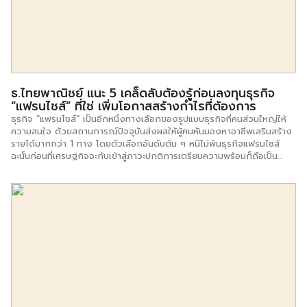
ธ.ไทยพาณิชย์ แนะ 5 เคล็ดลับต้องรู้ก่อนลงทุนธุรกิจ
“แฟรนไชส์” ที่ใช่ เพิ่มโอกาสสร้างกำไรที่ต้องการ
ธุรกิจ “แฟรนไชส์” เป็นอีกหนึ่งทางเลือกของรูปแบบธุรกิจที่คนส่วนใหญ่ให้
ความสนใจ ด้วยสถานการณ์ปัจจุบันส่งผลให้ผู้คนหันมองหาอาชีพเสริมสร้าง
รายได้มากกว่า 1 ทาง โดยตัวเลือกอันดับต้น ๆ หนีไม่พ้นธุรกิจแฟรนไชส์
ฉะนั้นก่อนที่เศรษฐกิจจะกับเข้าสู่ภาวะปกติการเตรียมความพร้อมก็ถือเป็น
เรื่องที่ไม่ควรมองข้าม คุณพิกุล ศรีมหันต์ รองผู้จัดการใหญ่อาวุโส ประธาน
เจ้าหน้าที่บริหาร กลุ่มธุรกิจเอสเอ็มอี ธนาคารไทยพาณิชย์ กล่าวว่า ในขณะที่
เรากำลังอยู่ระหว่างปรับตัวรอให้สภาวะทางเศรษฐกิจกลับเข้าสู่ภาวะปกติ
ระหว่างนี้จึงเป็นช่วงเวลาที่ดีของการศึกษาธุรกิจ รูปแบบการทำงาน และ
วางแผนการลงทุน เป็นโอกาสสำหรับว่าที่ผู้ประกอบการใหม่ที่ควรคว้าเอาไว้
เพราะการวางแผนบริหารต้นทุนทางการเงินควบคู่กับการวางแผนธุรกิจที่ดี
ตั้งแต่เริ่มต้น จะช่วยปูทางสู่โอกาสในวันข้างหน้าได้อย่างมั่นคง “ธุรกิจแฟรน
ไชส์” เป็นทางเลือกที่น่าสนใจ ด้วยศักยภาพของแฟรนไชส์ในประเทศไทยที่
สามารถเติบโตสวนกระแสเศรษฐกิจ อีกทั้งความหลากหลายของประเภท
ธุรกิจ และขนาดของการลงทุนแฟรนไชส์ที่มีตั้งแต่หลักหมื่นไปจนถึงหลายสิบ
ล้านบาท จึงรองรับความต้องการลงทุนที่แตกต่างกันของผู้ประกอบการ
แต่ละรายได้เป็นอย่างดี นอกจากนี้ ยังมีข้อได้เปรียบที่ดึงดูดใจคนอยากมี