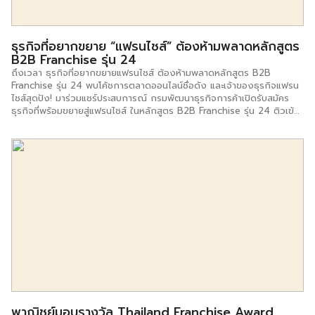
ธุรกิจที่อยากขยาย “แฟรนไชส์” ต้องห้ามพลาดหลักสูตร
B2B Franchise รุ่น 24
ถึงเวลา ธุรกิจที่อยากขยายแฟรนไชส์ ต้องห้ามพลาดหลักสูตร B2B
Franchise รุ่น 24 พบโค้ชการตลาดออนไลน์ชื่อดัง และเจ้าของธุรกิจแฟรน
ไชส์สุดปัง! มาร่วมแชร์ประสบการณ์ กรมพัฒนาธุรกิจการค้าเปิดรับสมัคร
ธุรกิจที่พร้อมขยายสู่แฟรนไชส์ ในหลักสูตร B2B Franchise รุ่น 24 ติวเข้ม
180 ชั่วโมง เน้นหนัก 4 Module ทั้งด้านการบริหารจัดการ การวางแผน
ธุรกิจ กลยุทธ์การตลาด รวมทั้งการสร้างคู่มือและแผนธุรกิจแฟรนไชส์ เรียน
จบสามารถ Pitching นำเสนอแผนธุรกิจสร้างแฟรนไชส์ได้ทันที หากเข้าตามี
สิทธิ์ได้รับสินเชื่อจากธนาคารชั้นนำไปลงทุนได้เลย นายพูนพงษ์ นัยนาภา
กรณ์ รองอธิบดีกรมพัฒนาธุรกิจการค้า เปิดเผยว่า ปัจจุบันธุรกิจแฟรนไชส์
ถือเป็นตัวช่วยสำคัญในการขยายธุรกิจให้เติบโตได้อย่างรวดเร็วและเป็นทาง
ลัดสำหรับผู้ประกอบธุรกิจมือใหม่ที่ต้องการย่นระยะเวลาในการเริ่มต้นทำธุรกิจ
ให้มีโอกาสประสบความสำเร็จมากกว่าและเร็วกว่าการเริ่มต้นธุรกิจด้วยตนเอง
โดยเจ้าของธุรกิจแฟรนไชส์ (Franchisor) จะเป็นผู้ดูแลและถ่ายทอด องค์
ความรู้ ทักษะในการประกอบธุรกิจให้แก่ผู้ลงทุนในธุรกิจซึ่งเป็นผู้ซื้อแฟรนไชส์
(Franchisee) ในทุกด้าน รองอธิบดี กล่าวต่อว่า ขณะนี้กรมพัฒนาธุรกิจ
การค้ากำลังเปิดรับสมัครธุรกิจเข้าร่วมอบรมในหลักสูตรการบริหารจัดการ
ธุรกิจแฟรนไชส์ (B2B Franchise) รุ่นที่ 24 ประจำปี 2564 เริ่มอบรม
ระหว่างวันที่ 2 ธันวาคม […]
พาณิชย์มอบรางวัล Thailand Franchise Award