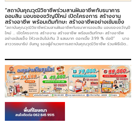
“สถาบันคุณวุฒิวิชาชีพร่วมสานฝันอาชีพกับธนาคาร
ออมสิน มอบของขวัญปีใหม่ เปิดโครงการ สร้างงาน
สร้างอาชีพ พร้อมเติมทักษะ สร้างอาชีพอย่างเข้มแข็ง
“สถาบันคุณวุฒิวิชาชีพร่วมสานฝันอาชีพกับธนาคารออมสิน มอบของขวัญปี
ใหม่ … เปิดโครงการ สร้างงาน สร้างอาชีพ พร้อมเติมทักษะ สร้างอาชีพ
อย่างเข้มแข็ง ให้วงเงินไม่เกิน 3 แสนบาท ดอกเบี้ย 3.99 % ต่อปี” นาง
สาววรชนาธิป จันทนู รองผู้อำนวยการสถาบันคุณวุฒิวิชาชีพ ร่วมพิธีเปิด
โครงการ “สร้างงาน สร้างอาชีพ” เมื่อวันที่ 27 ธันวาคม 2564 ณ หอประ
ชุมบุรฉัตร ธนาคารออมสินสำนักงานใหญ่ โดยได้รับเกียรติจากนายอาคม
เติมพิทยาไพสิฐ รัฐมนตรีว่าการกระทรวงการคลัง มอบนโยบายและเปิด
โครงการ “ออมสิน สร้างงาน สร้างอาชีพ” โดยมีนายวิทัย รัตนากร ผู้อำนวย
การธนาคารออมสิน กล่าวรายงานความเป็นมาของโครงการ หลังจากมติ
คณะรัฐมนตรี (ครม.)ได้อนุมัติให้ธนาคารออมสินดำเนินมาตรการสินเชื่อสร้าง
สร้างอาชีพ โดยอนุมัติวงเงิน 1,500 ล้านบาท โดยชดเชยความเสียหายที่เกิด
จากหนี้ไม่ก่อให้เกิดรายได้ (NPL) 30% ของสินเชื่อที่อนุมัติวงเงินทั้งหมด
5,000 ล้านบาท เพื่อให้สนับสนุนสินเชื่อเพื่อเป็นเงินเริ่มทุนเริ่มต้นในการ
ประกอบอาชีพ หรือเสริมสภาพคล่องให้สามารถกลับมาประกอบอาชีพหรือ
ดำเนินธุรกิจต่อไปได้ […]