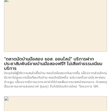
“ตลาดนัดบ้านมือสอง ธอส. ออนไลน์” บริการฝาก
ประชาสัมพันธ์ขายบ้านมือสองฟรี!! ไม่เสียค่าธรรมเนียม
บริการ
ปัจจุบันมีผู้ให้ความสนใจซื้อบ้าน-คอนโดมือสองกันมากขึ้น เนื่องจากส่วนใหญ่
มีราคาไม่สูงมากเมื่อเทียบกับบ้าน-คอนโดมือหนึ่ง แต่บางครั้งอาจมีราคาค่อน
ข้างสูง เนื่องจากมีการบวกราคาค่าใช้จ่ายเพิ่มจากนายหน้าคนกลาง ด้วยเหตุ
นี้ธนาคารอาคารสงเคราะห์ (ธอส.) จึงได้เปิดบริการใหม่ “โครงการ GH
Bank Marketplace หรือ ตลาดนัดบ้านมือสอง ธอส. ออนไลน์” เพื่อเปิด
โอกาสให้กับผู้ที่ต้องการขายบ้านมือสองทุกประเภทสามารถฝากประชาสัมพันธ์
ขายได้ฟรี!! โดยไม่มีค่าใช้จ่าย และค่าธรรมเนียมบริการ นานถึง 6 เดือน หรือ
180 วัน “โครงการ GH Bank Marketplace หรือ ตลาดนัดบ้านมือสอง
ธอส. ออนไลน์” คือบริการใหม่ของธนาคารอาคารสงเคราะห์ (ธอส.) ที่จะทำให้