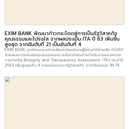
EXIM BANK พัฒนาก้าวกระโดดสู่การเป็นรัฐวิสาหกิจ
คุณธรรมและโปร่งใส จากผลประเมิน ITA ปี 63 เพิ่มขึ้น
สูงสุด จากอันดับที่ 21 เป็นอันดับที่ 4
EXIM BANK มุ่งพัฒนาองค์กรเพื่อประโยชน์ของผู้มีส่วนได้ส่วนเสีย ทำให้ได้
รับคะแนนการประเมินคุณธรรมและความโปร่งใสในการดำเนินงานของหน่วย
งานภาครัฐ (Integrity and Transparency Assessment: ITA) ประจำปี
2563 เพิ่มสูงสุดถึง 6 คะแนนในบรรดารัฐวิสาหกิจ จากเดิมคะแนน 89.76
คะแนน คิดเป็นอันดับที่ 21 จาก 54 รัฐวิสาหกิจในปี 2562 ปรับสูงขึ้นเป็น
95.86 คะแนน คิดเป็นอันดับที่ 4 จาก 53 รัฐวิสาหกิจในปี 2563
ล่าสุด สำนักงานคณะกรรมการป้องกันและปราบปรามการทุจริตแห่งชาติ
(ป.ป.ช.) ประกาศผลคะแนน ITA ประจำปีงบประมาณ 2563 โดยมีหน่วยงาน
ภาครัฐ องค์กรส่วนท้องถิ่นและองค์การมหาชน เข้าร่วมการประเมินทั้งสิ้น
8,303 หน่วยงาน ผลปรากฏว่า EXIM BANK ได้รับคะแนน 95.86 คะแนน
อยู่ในเกณฑ์ประเมินระดับ […]