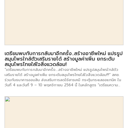
ผู้ที่ต้องการขายบ้านมือสองทุกประเภทได้มีโอกาสพบกับผู้ซื้อได้ง่ายขึ้น โดย
เป็นบริการฝากประชาสัมพันธ์ขายทั่วประเทศ ผ่าน 3 ช่องทางออนไลน์ของ
ธนาคาร ได้แก่1. เว็บไซต์บ้านมือสอง www.ghbhomecenter.com 2.
Mobile Application : GH Bank Smart NPA 3. Line OA : @ghbnpa
[…]
เตรียมพบกับการกลับมาอีกครั้ง..สร้างอาชีพใหม่ แปรรูป
สมุนไพรใกล้ตัวเสริมรายได้ สร้างมูลค่าเพิ่ม ยกระดับ
สมุนไพรไทยใส่ใจสิ่งแวดล้อม!
“เตรียมพบกับการกลับมาอีกครั้ง….สร้างอาชีพใหม่ แปรรูปสมุนไพรใกล้ตัว
เสริมรายได้ สร้างมูลค่าเพิ่ม ยกระดับสมุนไพรไทยใส่ใจสิ่งแวดล้อม!!!” สคช.
ร่วมกับธนาคารออมสิน ส่งเสริมการลดใช้สารเคมี กระตุ้นกระแสออแกนิค ใน
วันที่ 4 และวันที่ 9 – 10 พฤศจิกายน 2564 นี้ ในหลักสูตร “เตรียมความ
พร้อมก่อนทำแบรนด์เครื่องสำอางสมุนไพร และสมุนไพรปรับอากาศ” กับ
วิทยากร คุณเรวดี นีระภักษ์ (เจ้าของกลุ่มเปิดกรุสมุนไพรโบราณคู่ตำนาน
เมืองเก่า ที่ถ่ายทอดความรู้ทางปัญญาในการแปรรูปสมุนไพรเพื่อผลิตภัณฑ์
แฮนเมด) และวิทยากร คุณศรีประภัสสร เทียนเที่ยง (ผู้จัดทำผลิตภัณฑ์
สมุนไพร ประสบการณ์กว่า 14 ปี )เข้ามาให้ความรู้และแนวทางการสร้าง
แบรนด์เครื่องสำอางแนวธรรมชาติสุดปัง!! ลงทะเบียนได้ที่https://e-
training.tpqi.go.th/courses/382/info