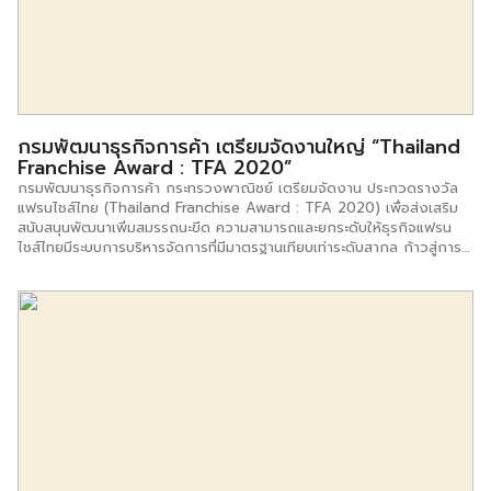
เจ้าของและผู้บริหารแฟรนไชส์พรีเมี่ยมคาร์แคร์ Moly Care บริษัท คาร์
แลค(ไทย- เยอรมัน)จำกัด คุณทินกฤต สินทัตตโสภณ เจ้าของและผู้บริหาร
แฟรนไชส์ร้านชานมไข่มุก Kamu บริษัท คามุ คามุ จำกัด คุณบุญประเสริฐ
[…]
กรมพัฒนาธุรกิจการค้า เตรียมจัดงานใหญ่ “Thailand
Franchise Award : TFA 2020”
กรมพัฒนาธุรกิจการค้า กระทรวงพาณิชย์ เตรียมจัดงาน ประกวดรางวัล
แฟรนไชส์ไทย (Thailand Franchise Award : TFA 2020) เพื่อส่งเสริม
สนับสนุนพัฒนาเพิ่มสมรรถนะขีด ความสามารถและยกระดับให้ธุรกิจแฟรน
ไชส์ไทยมีระบบการบริหารจัดการที่มีมาตรฐานเทียบเท่าระดับสากล ก้าวสู่การ
แข่งขันสอดรับเทรนด์วิถีชีวิตปกติแบบใหม่ New Normal พร้อมเชิญชวนผู้
ประกอบการธุรกิจแฟรนไชส์ ร่วมโครงการ เปิดรับสมัครตั้งแต่วันนี้ จนถึง
10 สิงหาคม 2563 นายพูนพงษ์ นัยนาภากรณ์ รองอธิบดีกรมพัฒนาธุรกิจ
การค้า เปิดเผยว่า ภารกิจสำคัญหนึ่งของกรมพัฒนาธุรกิจ การค้า คือ การ
ส่งเสริมและพัฒนาธุรกิจแฟรนไชส์ และกรมได้ดำเนินการมาอย่างต่อเนื่อง
โดยล่าสุดได้ร่วมกับ ธนาคารเพื่อการส่งออกและนำเข้าแห่งประเทศไทย หรือ
EXIM Bank ธนาคารกสิกรไทย ธนาคารไทยพาณิชย์ และ สมาคม แฟรนไชส์
และไลเซนส์ จัดงาน “Thailand Franchise Award 2020” เพื่อพัฒนาและ
ส่งเสริม ตลาดธุรกิจแฟรนไชส์ไทย ให้มีภาพลักษณ์ที่ดีสร้างความน่าเชื่อถือ
และเป็นที่รู้จักในตลาดสากลมากยิ่งขึ้น อีกทั้ง เป็นการกระตุ้นธุรกิจแฟรนไชส์
ไทย ให้ตระหนักถึงความสำคัญของการยกระดับการบริหารจัดการธุรกิจ
อย่างมีคุณภาพ และรักษามาตรฐานคุณภาพของธุรกิจ อันจะนำไปสู่การ