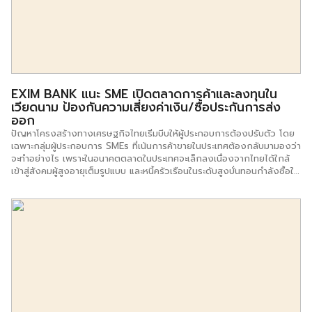
EXIM BANK แนะ SME เปิดตลาดการค้าและลงทุนใน
เวียดนาม ป้องกันความเสี่ยงค่าเงิน/ซื้อประกันการส่ง
ออก
ปัญหาโครงสร้างทางเศรษฐกิจไทยเริ่มบีบให้ผู้ประกอบการต้องปรับตัว โดย
เฉพาะกลุ่มผู้ประกอบการ SMEs ที่เน้นการค้าขายในประเทศต้องกลับมามองว่า
จะทำอย่างไร เพราะในอนาคตตลาดในประเทศจะเล็กลงเนื่องจากไทยได้ใกล้
เข้าสู่สังคมผู้สูงอายุเต็มรูปแบบ และหนี้ครัวเรือนในระดับสูงบั่นทอนกำลังซื้อใน
ประเทศให้ขยายตัวต่ำ ผู้ประกอบการจึงต้องหาทางขยายการส่งออกรวมทั้ง
ย้ายฐานการลงทุนไปในประเทศที่สามารถหาแรงงานได้ง่ายและราคาถูก มี
ต้นทุนวัตถุดิบต่ำ อีกทั้งมีนโยบายส่งเสริมการลงทุนที่เหมาะสม ซึ่ง
สาธารณรัฐสังคมนิยมเวียดนามนับเป็นดาวรุ่งที่นักลงทุนทั่วโลกจับตามอง
ธนาคารเพื่อการส่งออกและนำเข้าแห่งประเทศไทย (EXIM BANK) ได้จับมือ
เวียดคอมแบงก์ ส่งเสริมให้ผู้ประกอบการเวียดนามนำเข้าสินค้าหรือบริการ
ของไทยเพิ่มขึ้น รวมถึงสนับสนุนนักลงทุนไทยในเวียดนามให้มีวงเงิน
หมุนเวียนในการดำเนินธุรกิจเพื่อขยายการค้าและการลงทุนระหว่างไทย-
เวียดนาม โดยคาดว่าจะเพิ่มมูลค่าการค้าและการลงทุนไทย-เวียดนามได้
ประมาณ 10,000 ล้านบาทในปี 2566 และเติบโต 10% ต่อปีในระยะถัดไป นำ
ไปสู่การพัฒนาอย่างยั่งยืนในภูมิภาคเอเชีย-แปซิฟิก ล่าสุดเมื่อวันที่ 16