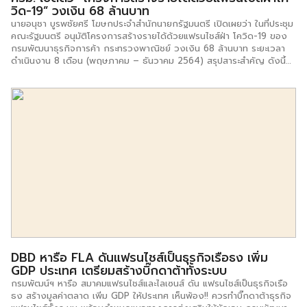
วิด-19” วงเงิน 68 ล้านบาท
นายอนุชา บูรพชัยศรี โฆษกประจำสำนักนายกรัฐมนตรี เปิดเผยว่า ในที่ประชุม
คณะรัฐมนตรี อนุมัติโครงการสร้างรายได้ด้วยแฟรนไชส์ฝ่า โควิด-19 ของ
กรมพัฒนาธุรกิจการค้า กระทรวงพาณิชย์ วงเงิน 68 ล้านบาท ระยะเวลา
ดำเนินงาน 8 เดือน (พฤษภาคม – ธันวาคม 2564) สรุปสาระสำคัญ ดังนี้
วัตถุประสงค์ เพื่อช่วยเหลือและสร้างอาชีพแก่คนว่างงานและคนตกงาน
กระตุ้นและฟื้นฟูธุรกิจแฟรนไชส์ และธุรกิจ SMEs ขนาดเล็ก ให้กลับมาดำเนิน
ธุรกิจในตลาดเป็นปกติ สร้างโอกาสทางการตลาดให้กับผลิตภัณฑ์และการ
ขยายการลงทุนในธุรกิจให้กับ Franchisee มากขึ้น และเพิ่มช่องทางการหา
รายได้และสร้างมูลค่าทางเศรษฐกิจไทย เป้าหมาย กระตุ้นกิจกรรมทาง
เศรษฐกิจ การสร้างรายได้จากการจำหน่ายผลิตภัณฑ์ และเพิ่มการขยาย
ธุรกิจด้วยระบบแฟรนไชส์ สร้างอาชีพให้แก่ประชาชนและวิสาหกิจขนาดกลาง
และขนาดย่อม ที่ได้รับผลกระทบจากสถานการณ์การระบาดไวรัสโควิด-19
รวมทั้งการเพิ่มมูลค่าทางเศรษฐกิจภาพรวมของประเทศ ธุรกิจแฟรนไชส์
ขยายร้านสาขาแฟรนไชส์เพิ่มขึ้น ส่งผลให้ธุรกิจมีความมั่นคงเข้มแข็งและ
ยั่งยืน เกิดผู้ประกอบการรายใหม่ เกิดการสร้างอาชีพ ทำให้เกิดการจ้างงาน
และกระจายรายได้สู่ท้องถิ่น ลดอัตราการว่างงาน และธุรกิจในระบบแฟรนไชส์
ขยายตัวและสามารถสร้างมูลค่าทางเศรษฐกิจให้แก่ประเทศเพิ่มขึ้น กิจกรรม
ประกอบด้วย กิจกรรมที่ 1 จัดงานแฟรนไชส์สร้างอาชีพ Road Show 2021
[…]
DBD หารือ FLA ดันแฟรนไชส์เป็นธุรกิจเรือธง เพิ่ม
GDP ประเทศ เตรียมสร้างบิ๊กดาต้าทั้งระบบ
กรมพัฒน์ฯ หารือ สมาคมแฟรนไชส์และไลเซนส์ ดัน แฟรนไชส์เป็นธุรกิจเรือ
ธง สร้างมูลค่าตลาด เพิ่ม GDP ให้ประเทศ เห็นพ้อง!! ควรทำบิ๊กดาต้าธุรกิจ