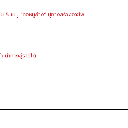
ับ 5 เมนู “คอหมูย่าง” ปูทางสร้างอาชีพ
ำ นำทางสู่รายได้