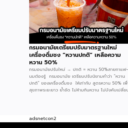
กรมอนามัยเตรียมปรับมาตรฐานใหม่
เครื่องดื่มชง “หวานปกติ” เหลือความ
หวาน 50%
กรมอนามัยปรับใหม่ → ปกติ = หวาน 50%สายกาแฟ
นมต้องรู้ กรมอนามัย เตรียมปรับนิยามคำว่า “หวาน
ปกติ” ของเครื่องดื่มชง ให้เท่ากับ สูตรหวาน 50% เพื
สุขภาพระยะยาว ย้ำชัด ไม่ห้ามกินหวาน ไม่บังคับเปลี่ย
สูตร แค่ปรับค่าเริ่มต้นของคำว่า “ปกติ” อยากหวานเพิ
ยังสั่งได้เหมือนเดิม ทั้งนี้ ประเด็นเรื่องการวัดเปอร์เซ็น
ความหวานและความเท่ากันของแต่ละร้าน จะมีการชี้แจง
รายละเอียดเพิ่มเติมในการเปิดตัวอย่างเป็นทางการวันที่
adsnetcon2
กุมภาพันธ์นี้ แบรนด์ที่เข้าร่วม Inthanin / Cafe