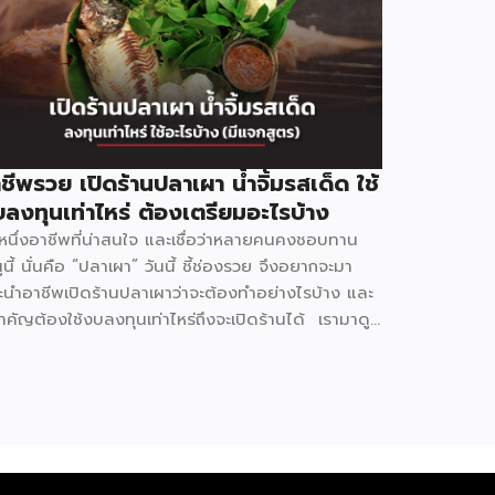
ชีพรวย เปิดร้านปลาเผา น้ำจิ้มรสเด็ด ใช้
ลงทุนเท่าไหร่ ต้องเตรียมอะไรบ้าง
กหนึ่งอาชีพที่น่าสนใจ และเชื่อว่าหลายคนคงชอบทาน
ูนี้ นั่นคือ “ปลาเผา” วันนี้ ชี้ช่องรวย จึงอยากจะมา
ะนำอาชีพเปิดร้านปลาเผาว่าจะต้องทำอย่างไรบ้าง และ
สำคัญต้องใช้งบลงทุนเท่าไหร่ถึงจะเปิดร้านได้ เรามาดู
เลยว่าจะมีวิธีการขั้นตอนอย่างไรบ้าง ก่อนเริ่มเปิดร้าน
ต้องเตรียมตัวอย่างไร ? มองหาทำเลสำหรับขาย
่นอนว่าการเปิดร้านขายอาหารจะต้องอาศัยทำเลที่มี
้คนพลุกพล่อน เช่น ตลาดนัด แหล่งชุมชน ย่านธุรกิจ
นโรงงาน ย่านที่พักอาศัย แหล่งท่องเที่ยวเป็นต้น ซึ่งจะ
อกาสขายได้มาก มีแหล่งซื้อวัตถุดิบ สิ่งสำคัญที่สุด คือ