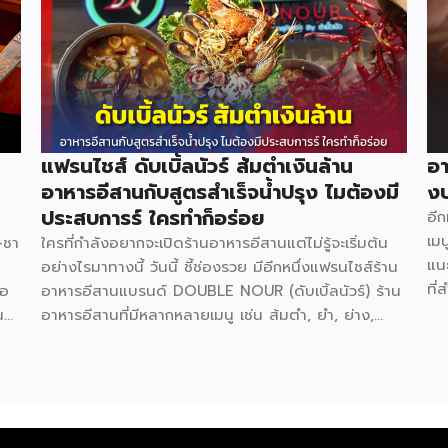
แฟรนไชส์ ดับเบิ้ลนัวร์ ส้มตำเงินล้าน
อา
อาหารอีสานกับสูตรสำเร็จน้ำปรุง ไมต้องมี
งบ
ประสบการร์ ใครทำก็อร่อย
อี
เมน
–ชา
ใครที่กำลังอยากจะเปิดร้านอาหารอีสานแต่ไม่รู้จะเริ่มต้น
แน
อย่างไรมาทางนี้ วันนี้ ชี้ช่องรวย มีอีกหนึ่งแฟรนไชส์ร้าน
ที่
่อ
อาหารอีสานแบรนด์ DOUBLE NOUR (ดับเบิ้ลนัวร์) ร้าน
กัน
น
อาหารอีสานที่มีหลากหลายเมนู เช่น ส้มตำ, ยำ, ย่าง,
จะ
่ม
ทอด, เมี่ยง, ต้ม, จิ้มจุ่ม และเสริมด้วย หมูกระทะ ย่างเนย
แน
ต์
ที่สามารถตอบโจทย์ทุกความต้องการของลูกค้าได้อย่าง
ผู
ครอบคลุม ที่ปัจจุบันขยายสาขาไปแล้วเกือบ 10 สาขา แฟ
ย่า
 11
รนไชส์ ดับเบิ้ลนัวร์ ยึดมั่นในคอนเซ็ป ใครทำ ใครตำ ก็
มีโ
อร่อย ด้วยน้ำปรุงสำเร็จ สูตรเฉพาะกว่า 20 น้ำปรุง เช่น